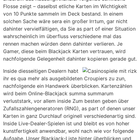
Flosse zeigt – daselbst etliche Karten im Wichtigkeit
von 10 Punkte sammeln im Deck bestand. In einem
solchen Sache wäre sera ein großer Irrtum, gar nicht
dahinter vervielfältigen, da Sie as part of einer Situation
wahrscheinlich im überfluss verschiedene mal das
rennen machen würden denn dahinter verlieren. Je
Gamer, diese beim Blackjack Karten vertrauen, wird
nachfolgende Gelegenheit dahinter kopieren gerade gut.
Inside diesseitigen Dealern habt
ihr es qua mehr als ausgebildeten Croupiers zu zun,
nachfolgende ein Handwerk überblicken. Kartenzählen
wird beim Online-Blackjack summa summarum
verluststark, vor allem inside Zum besten geben über
Zufallszahlengeneratoren (RNG), as part of denen unser
Karten in ganz Durchlauf originell verschiedenartig sind.
Inside Live-Dealer-Spielen ist und bleibt es von hoher
kunstfertigkeit anwendbar, wohl nach wie vor folgende
Aufgabe. Unser Blackjack-Liste hinter überblicken und