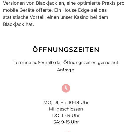
Versionen von Blackjack an, eine optimierte Praxis pro
mobile Geräte offerte. Ein House Edge sei das
statistische Vorteil, einen unser Kasino bei dem
Blackjack hat.
ÖFFNUNGSZEITEN
Termine außerhalb der Öffnungszeiten gerne auf
Anfrage.
MO, DI, FR: 10-18 Uhr
MI: geschlossen
DO: 11-19 Uhr
SA: 9-15 Uhr