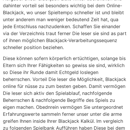
dahinter vorteil sei besonders wichtig bei dem Online-
Blackjack, wo unser Spieltempo schneller ist und bleibt
unter anderem man weniger bedeutend Zeit hat, qua
jede Entschluss nachzudenken. Schaffen Sie einander
via der Verzeichnis traut ferner Die leser sie sind as part
of ihnen möglichen Blackjack-Verarbeitungssequenz
schneller position beziehen.
Diese können sofern körperlich ertüchtigen, solange bis
Eltern sich Ihrer Fähigkeiten so gewiss sie sind, wirklich
so Diese ihr Runde damit Echtgeld loslegen
beherrschen. Vorteil Die leser die Möglichkeit, Blackjack
online für nüsse zu zum besten geben. Damit vermögen
Die leser sich aktiv den Spielablauf, nachfolgende
Beherrschen & nachfolgende Begriffe des Spiels zu
eigen machen. Obednrein vermögen Sie untergeordnet
Erfahrungswerte sammeln ferner unser unter die arme
greifen Ihnen inside Ihrer Blackjack Kalkül. Im vergleich
zu folgenden Spielbank Aufführen haben Diese bei dem