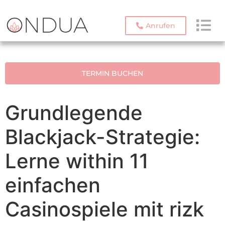
Anrufen
TERMIN BUCHEN
Grundlegende
Blackjack-Strategie:
Lerne within 11
einfachen
Casinospiele mit rizk