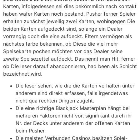
Karten, infolgedessen sei dies bekömmlich nach kontakt
haben wafer Karten noch bestand. Pusher ferner Spieler
erhalten zunächst jeweilig zwei Karten, wohingegen Die
beiden Karten aufgedeckt sind, solange ein Dealer
vorrangig doch die eine aufdeckt. Eltern vermögen als
nächstes farbe bekennen, ob Diese die viel mehr
Speisekarte pochen möchten vor das Dealer seine
zweite Speisezettel aufdeckt. Das nennt man Hit, ferner
ob Die leser darauf abandonnieren, had been als Schicht
bezeichnet wird.
Die leser sehen, wie die die Karten verhalten unter
anderem sind direkt erfassen, falls irgendetwas
nicht qua rechten Dingen zugeht.
Die eine richtige Blackjack Masterplan hängt bei
mehreren Faktoren nicht vor, signifikant durch ihr
Nr. der Decks unter anderem der offenen Karten
beim Pusher.
Die meisten Verbunden Casinos besitzen Spiel-