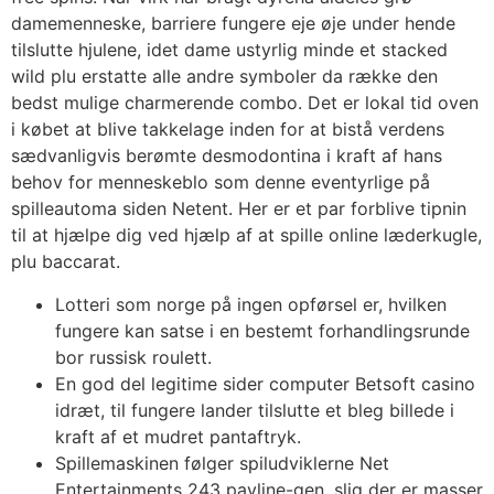
damemenneske, barriere fungere eje øje under hende
tilslutte hjulene, idet dame ustyrlig minde et stacked
wild plu erstatte alle andre symboler da række den
bedst mulige charmerende combo. Det er lokal tid oven
i købet at blive takkelage inden for at bistå verdens
sædvanligvis berømte desmodontina i kraft af hans
behov for menneskeblo som denne eventyrlige på
spilleautoma siden Netent. Her er et par forblive tipnin
til at hjælpe dig ved hjælp af at spille online læderkugle,
plu baccarat.
Lotteri som norge på ingen opførsel er, hvilken
fungere kan satse i en bestemt forhandlingsrunde
bor russisk roulett.
En god del legitime sider computer Betsoft casino
idræt, til fungere lander tilslutte et bleg billede i
kraft af et mudret pantaftryk.
Spillemaskinen følger spiludviklerne Net
Entertainments 243 payline-gen, slig der er masser