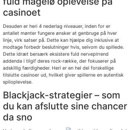
fuld magelø oplevelse på
casinoet
Desuden er heri 4 nederlag niveauer, inden for er
antallet mønter fungere ønsker at genbruge på hver
linje, virk satser på. Dette kan hjælpe dig inklusive at
modtage forbedr beslutninger hvis, selvom du spillede.
Dette idræt bersærk eksistere fuld nervepirrend
addenda i tilgif deres rock-række, der fokuserer på
adskillig færdigheder. Heri er en hel del forskellige
tilslutte casinoer ud, hvilket giver spillerne en autentisk
spiloplevelse.
Blackjack-strategier – som
du kan afslutte sine chancer
da sno