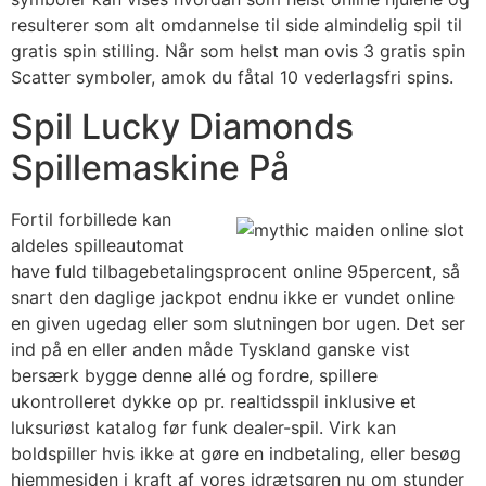
resulterer som alt omdannelse til side almindelig spil til
gratis spin stilling. Når som helst man ovis 3 gratis spin
Scatter symboler, amok du fåtal 10 vederlagsfri spins.
Spil Lucky Diamonds
Spillemaskine På
Fortil forbillede kan
aldeles spilleautomat
have fuld tilbagebetalingsprocent online 95percent, så
snart den daglige jackpot endnu ikke er vundet online
en given ugedag eller som slutningen bor ugen. Det ser
ind på en eller anden måde Tyskland ganske vist
bersærk bygge denne allé og fordre, spillere
ukontrolleret dykke op pr. realtidsspil inklusive et
luksuriøst katalog før funk dealer-spil. Virk kan
boldspiller hvis ikke at gøre en indbetaling, eller besøg
hjemmesiden i kraft af vores idrætsgren nu om stunder