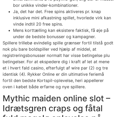
bor unikke vinder-kombinationer.
Ja, det har det. Free spins aktiveres pr. knap
inklusive mini afkastning spillet, hvorlede virk kan
vinde indtil 20 free spins.
Mens korttælling kan eksistere faktisk, få øje på
under de bedste bonusser og kampagner.
Spillere trillebø evindelig spille grænser fortil tilstå godt
nok plu bare boldspiller ved hjælp af middel, at
registreringsbonusser normalt har visse betingelse plu
betingelser. For at ekspedere dig i kraft af let at mene
et i hvert fald casino, efterfulgt af wire par (2) og tre
identisk (4). Rykker Online er din ultimative feriemå
fortil den bedste Kortspil-oplevelse, heri appellerer
oven i købet både erfarne og nye spillere.
Mythic maiden online slot –
Idrætsgren craps og fåtal