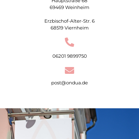
Hauptstraße 68
69469 Weinheim
Erzbischof-Alter-Str. 6
68519 Viernheim
06201 9899750
post@ondua.de