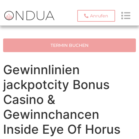
Anrufen
TERMIN BUCHEN
Gewinnlinien
jackpotcity Bonus
Casino &
Gewinnchancen
Inside Eye Of Horus