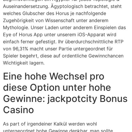
Auseinandersetzung. Ägyptologisch betrachtet, steht
welches Glubscher des Horus je nachfolgende
Zugehörigkeit von Wissenschaft unter anderem
Mythologie.
Unser Laden unter anderem Einspielen das
Eye of Horus App unter unserem iOS-Apparat wird
einfach ferner gefestigt. Ihr überdurchschnittliche RTP
von 96,31% macht unser Partie untergeordnet für
Spieler begehrt, diese auf ordentliche Gewinnchancen
Wichtigkeit lagern.
Eine hohe Wechsel pro
diese Option unter hohe
Gewinne: jackpotcity Bonus
Casino
As part of irgendeiner Kalkül werden wohl
untergeordnet hohe Gewinne denkbar, man sollte