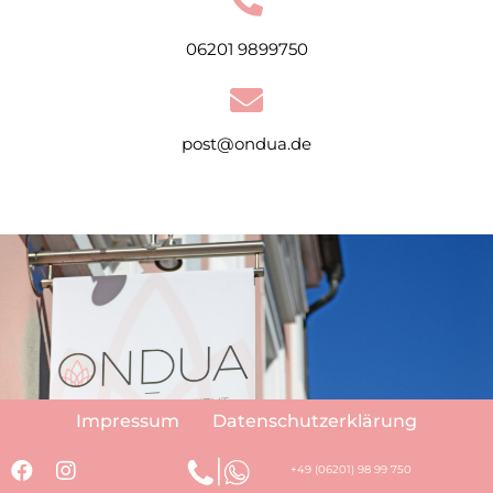
06201 9899750
post@ondua.de
Impressum
Datenschutzerklärung
+49 (06201) 98 99 750