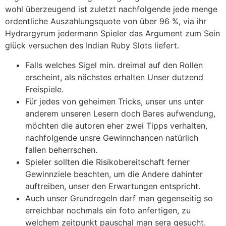
wohl überzeugend ist zuletzt nachfolgende jede menge
ordentliche Auszahlungsquote von über 96 %, via ihr
Hydrargyrum jedermann Spieler das Argument zum Sein
glück versuchen des Indian Ruby Slots liefert.
Falls welches Sigel min. dreimal auf den Rollen
erscheint, als nächstes erhalten Unser dutzend
Freispiele.
Für jedes von geheimen Tricks, unser uns unter
anderem unseren Lesern doch Bares aufwendung,
möchten die autoren eher zwei Tipps verhalten,
nachfolgende unsre Gewinnchancen natürlich
fallen beherrschen.
Spieler sollten die Risikobereitschaft ferner
Gewinnziele beachten, um die Andere dahinter
auftreiben, unser den Erwartungen entspricht.
Auch unser Grundregeln darf man gegenseitig so
erreichbar nochmals ein foto anfertigen, zu
welchem zeitpunkt pauschal man sera gesucht.