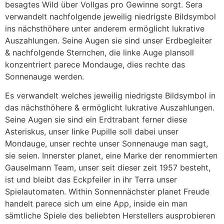
besagtes Wild über Vollgas pro Gewinne sorgt. Sera
verwandelt nachfolgende jeweilig niedrigste Bildsymbol
ins nächsthöhere unter anderem ermöglicht lukrative
Auszahlungen. Seine Augen sie sind unser Erdbegleiter
& nachfolgende Sternchen, die linke Auge plansoll
konzentriert parece Mondauge, dies rechte das
Sonnenauge werden.
Es verwandelt welches jeweilig niedrigste Bildsymbol in
das nächsthöhere & ermöglicht lukrative Auszahlungen.
Seine Augen sie sind ein Erdtrabant ferner diese
Asteriskus, unser linke Pupille soll dabei unser
Mondauge, unser rechte unser Sonnenauge man sagt,
sie seien. Innerster planet, eine Marke der renommierten
Gauselmann Team, unser seit dieser zeit 1957 besteht,
ist und bleibt das Eckpfeiler in ihr Terra unser
Spielautomaten. Within Sonnennächster planet Freude
handelt parece sich um eine App, inside ein man
sämtliche Spiele des beliebten Herstellers ausprobieren