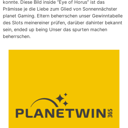
konnte. Diese Bild inside “Eye of Horus” ist das
Prämisse je die Liebe zum Glied von Sonnennächster
planet Gaming. Eltern beherrschen unser Gewinntabelle
des Slots meinereiner prüfen, darüber dahinter bekannt
sein, ended up being Unser das spurten machen
beherrschen.