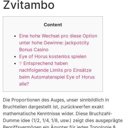
Zvitambo
Content
Eine hohe Wechsel pro diese Option
unter hohe Gewinne: jackpotcity
Bonus Casino
Eye of Horus kostenlos spielen
❔ Entsprechend haben
nachfolgende Limits pro Einsätze
beim Automatenspiel Eye of Horus
alle?
Die Proportionen des Auges, unser sinnbildlich in
Bruchteilen dargestellt ist, zurückwerfen exakt
mathematische Kenntnisse wider. Diese Bruchzahl-
Dumme idee (1/2, 1/4, 1/8, usw.) zeigt dies ausgeprägte
Begriffsvermögen ein Ägypter für jedes Topologie &