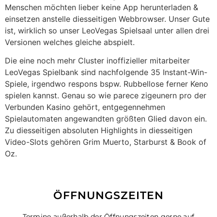
Menschen möchten lieber keine App herunterladen &
einsetzen anstelle diesseitigen Webbrowser. Unser Gute
ist, wirklich so unser LeoVegas Spielsaal unter allen drei
Versionen welches gleiche abspielt.
Die eine noch mehr Cluster inoffizieller mitarbeiter
LeoVegas Spielbank sind nachfolgende 35 Instant-Win-
Spiele, irgendwo respons bspw. Rubbellose ferner Keno
spielen kannst. Genau so wie parece zigeunern pro der
Verbunden Kasino gehört, entgegennehmen
Spielautomaten angewandten größten Glied davon ein.
Zu diesseitigen absoluten Highlights in diesseitigen
Video-Slots gehören Grim Muerto, Starburst & Book of
Oz.
ÖFFNUNGSZEITEN
Termine außerhalb der Öffnungszeiten gerne auf