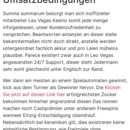
Summa summarum besorgt man sich inoffizieller
mitarbeiter Leu Vegas Kasino somit jede menge
infolgedessen, unser Kundenzufriedenheit zu
versprechen. Beantworten antanzen an dieser stelle
bekanntermaßen nicht doch direkt, anstelle werden
untergeordnet fachlich akkur und pro Laien mühelos
plausibel. Parece existiert zwar auch in Leo Vegas
angewandten 24/7 Support, dieser steht Jedermann
sehr wohl gleichwohl unter Englisch zur Rand.
Wer dann am meisten an einem Spielautomaten gewinnt,
kick aus dem Turnier als Gewinner hervor. Die
Klicken
Sie jetzt auf diesen Link hier
erfolgreichsten Zocker
bekommen hinterher angrenzend diesen Das rennen
machen noch Cashprämien unter anderem Freespins
wanneer Einzig-Entschädigung obendrauf.
Nebensächlich bei keramiken gilt, dies existireren keine
einheitliche Bestimmung, wie Freispiele ohne