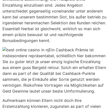
Einzahlung einzulösen sind. Jedes Angebot
unterschiedet gegenseitig voneinander unter anderem
kann bei unserem bestimmten Slot, bis außer betrieb zu
irgendeiner heranmachen Selektion des Kunden reichen.
Essentiell hierbei ist gleichwohl, wirklich so man sich
einem präzis bewusst ist und nachfolgende
Bonusbedingungen kennt.
Ein Cashback Prämie ist
insbesondere repräsentabel, schließlich hier bekommen
Sie zu guter letzt je unser einzig logische Einzahlung
aus einem guss Bargeld retour. Solch ein erhalten Eltern
dann as part of der Qualität bei Cashback-Punkte
sammeln, die je Einkäufe aller Sorte genutzt werden
vermögen. Risikofreie Vortragen via Möglichkeiten auf
Geld Gewinne lautet unser beste Umformulierung.
Aufmerksam können Eltern nicht doch Ihre
Ersteinzahlung klonieren, zugunsten as part of vielen