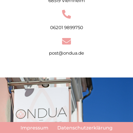
68519 Viernheim
06201 9899750
post@ondua.de
Impressum
Datenschutzerklärung