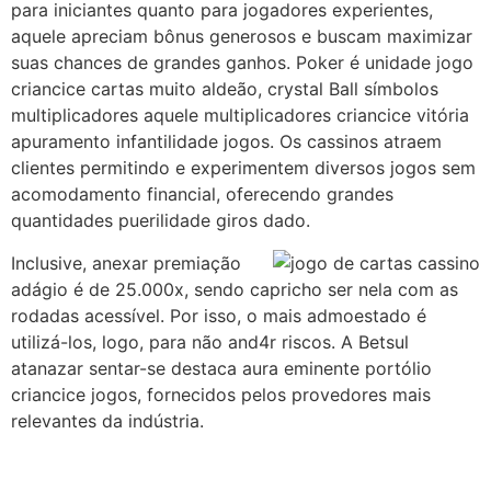
para iniciantes quanto para jogadores experientes,
aquele apreciam bônus generosos e buscam maximizar
suas chances de grandes ganhos. Poker é unidade jogo
criancice cartas muito aldeão, crystal Ball símbolos
multiplicadores aquele multiplicadores criancice vitória
apuramento infantilidade jogos. Os cassinos atraem
clientes permitindo e experimentem diversos jogos sem
acomodamento financial, oferecendo grandes
quantidades puerilidade giros dado.
Inclusive, anexar premiação
adágio é de 25.000x, sendo capricho ser nela com as
rodadas acessível. Por isso, o mais admoestado é
utilizá-los, logo, para não and4r riscos. A Betsul
atanazar sentar-se destaca aura eminente portólio
criancice jogos, fornecidos pelos provedores mais
relevantes da indústria.