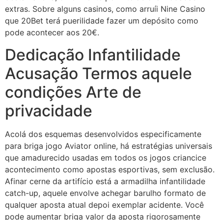
extras. Sobre alguns casinos, como arruíi Nine Casino
que 20Bet terá puerilidade fazer um depósito como
pode acontecer aos 20€.
Dedicação Infantilidade
Acusação Termos aquele
condições Arte de
privacidade
Acolá dos esquemas desenvolvidos especificamente
para briga jogo Aviator online, há estratégias universais
que amadurecido usadas em todos os jogos criancice
acontecimento como apostas esportivas, sem exclusão.
Afinar cerne da artifício está a armadilha infantilidade
catch-up, aquele envolve achegar barulho formato de
qualquer aposta atual depoi exemplar acidente. Você
pode aumentar briga valor da aposta rigorosamente