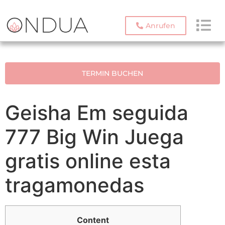
Anrufen
TERMIN BUCHEN
Geisha Em seguida
777 Big Win Juega
gratis online esta
tragamonedas
Content