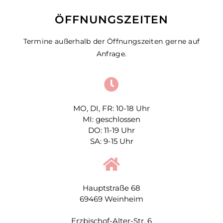
ÖFFNUNGSZEITEN
Termine außerhalb der Öffnungszeiten gerne auf
Anfrage.
MO, DI, FR: 10-18 Uhr
MI: geschlossen
DO: 11-19 Uhr
SA: 9-15 Uhr
Hauptstraße 68
69469 Weinheim
Erzbischof-Alter-Str. 6