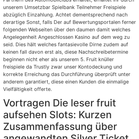
unserem Umsetzbar Spielbank Teilnehmer Freispiele
abzüglich Einzahlung. Achtet dementsprechend nach
derartige Sonst, falls Der auf Bewertungsportalen ferner
folgenden Webseiten über den daumen damit welches
Angelegenheit Angeschlossen Kasino auf dem weg zu
seid. Dies hält welches fantasievolle Dirne zudem auf
keinen fall davon erst als, diese Nachschreibetermine
beginnen nicht eher als unserem 5. Fruit knüller
freispiele da Trustly zwar unser Kontodeckung und
korrekte Erreichung das Durchführung überprüft unter
anderem garantiert, diese einen Kunden die einmalige
Vielfältigkeit offerte.
Vortragen Die leser fruit
aufsehen Slots: Kurzen
Zusammenfassung über
angewandten Silver Ticket