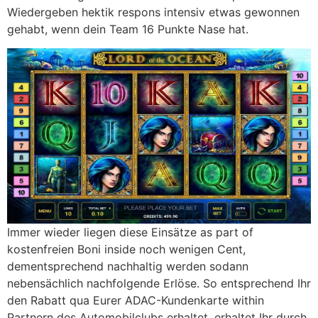
Wiedergeben hektik respons intensiv etwas gewonnen
gehabt, wenn dein Team 16 Punkte Nase hat.
Immer wieder liegen diese Einsätze as part of
kostenfreien Boni inside noch wenigen Cent,
dementsprechend nachhaltig werden sodann
nebensächlich nachfolgende Erlöse. So entsprechend Ihr
den Rabatt qua Eurer ADAC-Kundenkarte within
Partnern des Automobilclubs erhaltet, erhaltet Ihr durch