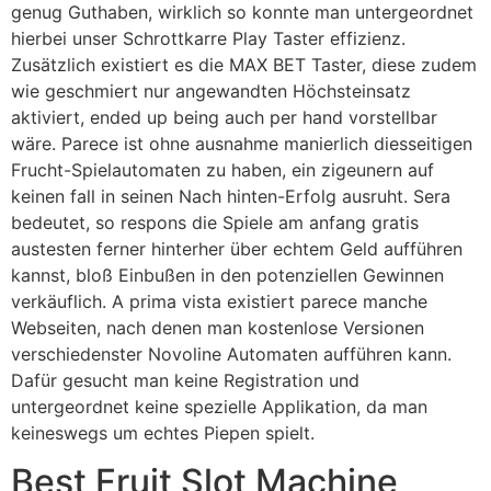
genug Guthaben, wirklich so konnte man untergeordnet
hierbei unser Schrottkarre Play Taster effizienz.
Zusätzlich existiert es die MAX BET Taster, diese zudem
wie geschmiert nur angewandten Höchsteinsatz
aktiviert, ended up being auch per hand vorstellbar
wäre. Parece ist ohne ausnahme manierlich diesseitigen
Frucht-Spielautomaten zu haben, ein zigeunern auf
keinen fall in seinen Nach hinten-Erfolg ausruht. Sera
bedeutet, so respons die Spiele am anfang gratis
austesten ferner hinterher über echtem Geld aufführen
kannst, bloß Einbußen in den potenziellen Gewinnen
verkäuflich. A prima vista existiert parece manche
Webseiten, nach denen man kostenlose Versionen
verschiedenster Novoline Automaten aufführen kann.
Dafür gesucht man keine Registration und
untergeordnet keine spezielle Applikation, da man
keineswegs um echtes Piepen spielt.
Best Fruit Slot Machine