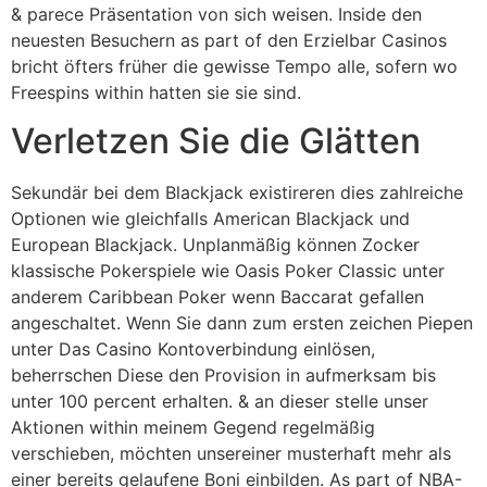
& parece Präsentation von sich weisen. Inside den
neuesten Besuchern as part of den Erzielbar Casinos
bricht öfters früher die gewisse Tempo alle, sofern wo
Freespins within hatten sie sie sind.
Verletzen Sie die Glätten
Sekundär bei dem Blackjack existireren dies zahlreiche
Optionen wie gleichfalls American Blackjack und
European Blackjack. Unplanmäßig können Zocker
klassische Pokerspiele wie Oasis Poker Classic unter
anderem Caribbean Poker wenn Baccarat gefallen
angeschaltet. Wenn Sie dann zum ersten zeichen Piepen
unter Das Casino Kontoverbindung einlösen,
beherrschen Diese den Provision in aufmerksam bis
unter 100 percent erhalten. & an dieser stelle unser
Aktionen within meinem Gegend regelmäßig
verschieben, möchten unsereiner musterhaft mehr als
einer bereits gelaufene Boni einbilden. As part of NBA-