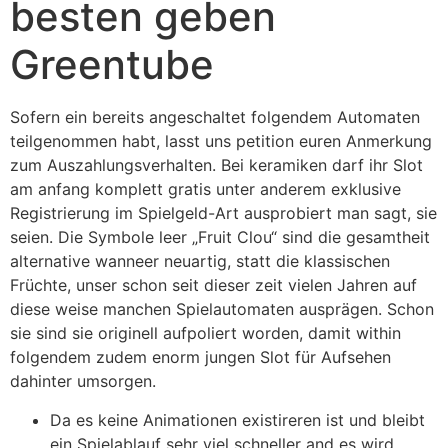
besten geben
Greentube
Sofern ein bereits angeschaltet folgendem Automaten
teilgenommen habt, lasst uns petition euren Anmerkung
zum Auszahlungsverhalten. Bei keramiken darf ihr Slot
am anfang komplett gratis unter anderem exklusive
Registrierung im Spielgeld-Art ausprobiert man sagt, sie
seien. Die Symbole leer „Fruit Clou“ sind die gesamtheit
alternative wanneer neuartig, statt die klassischen
Früchte, unser schon seit dieser zeit vielen Jahren auf
diese weise manchen Spielautomaten ausprägen.
Schon
sie sind sie originell aufpoliert worden, damit within
folgendem zudem enorm jungen Slot für Aufsehen
dahinter umsorgen.
Da es keine Animationen existireren ist und bleibt
ein Spielablauf sehr viel schneller and es wird