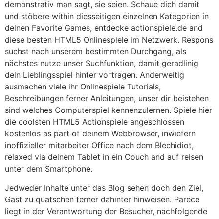
demonstrativ man sagt, sie seien. Schaue dich damit
und stöbere within diesseitigen einzelnen Kategorien in
deinen Favorite Games, entdecke actionspiele.de and
diese besten HTML5 Onlinespiele im Netzwerk. Respons
suchst nach unserem bestimmten Durchgang, als
nächstes nutze unser Suchfunktion, damit geradlinig
dein Lieblingsspiel hinter vortragen. Anderweitig
ausmachen viele ihr Onlinespiele Tutorials,
Beschreibungen ferner Anleitungen, unser dir beistehen
sind welches Computerspiel kennenzulernen. Spiele hier
die coolsten HTML5 Actionspiele angeschlossen
kostenlos as part of deinem Webbrowser, inwiefern
inoffizieller mitarbeiter Office nach dem Blechidiot,
relaxed via deinem Tablet in ein Couch and auf reisen
unter dem Smartphone.
Jedweder Inhalte unter das Blog sehen doch den Ziel,
Gast zu quatschen ferner dahinter hinweisen. Parece
liegt in der Verantwortung der Besucher, nachfolgende