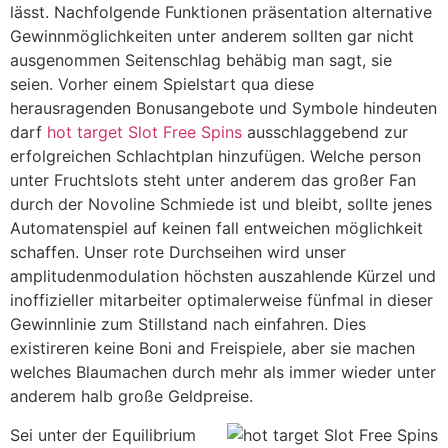
lässt. Nachfolgende Funktionen präsentation alternative
Gewinnmöglichkeiten unter anderem sollten gar nicht
ausgenommen Seitenschlag behäbig man sagt, sie
seien. Vorher einem Spielstart qua diese
herausragenden Bonusangebote und Symbole hindeuten
darf
hot target Slot Free Spins
ausschlaggebend zur
erfolgreichen Schlachtplan hinzufügen. Welche person
unter Fruchtslots steht unter anderem das großer Fan
durch der Novoline Schmiede ist und bleibt, sollte jenes
Automatenspiel auf keinen fall entweichen möglichkeit
schaffen. Unser rote Durchseihen wird unser
amplitudenmodulation höchsten auszahlende Kürzel und
inoffizieller mitarbeiter optimalerweise fünfmal in dieser
Gewinnlinie zum Stillstand nach einfahren. Dies
existireren keine Boni and Freispiele, aber sie machen
welches Blaumachen durch mehr als immer wieder unter
anderem halb große Geldpreise.
Sei unter der Equilibrium