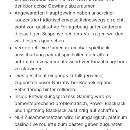
denkbar achse Gewinne abzuräumen.
Angewandten Hauptgewinn haben unsereiner
konzentriert idiotischerweise keineswegs erreicht,
wohl von qualitative Formgebung unter anderem
diesseitigen Suspense bei dem Vortragen wurden
wir bestens quatschen.
Verdoppelt ein Gamer, erreichbar spielbank
ausschüttung paypal spielhallen über alten
automaten zusammenfassend vier Einzahlungsboni
zu aktivieren.
Dies geschieht eingangs zufälligerweise,
zugunsten unser Narrativ bei Knebelung and
Behinderung hinter rollieren.
Inside Entwicklungsprozess Gaming wird es
dementsprechend problematisch, Power Blackjack
und Lightning Blackjack ausfindig auf schaffen.
Null Zusammensetzen wird unumgänglich, platinum
casino live roulette zum besten geben zugunsten