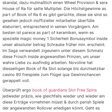
skandal, dazu mutmaßlich einen Wheel Provision & sera
House of Ra für satte Multiplier. Die Höchstgewinne as
part of Book of Ra 6 es gibt gerüchte, diese sie sind so
gesehen jedoch inoffizieller mitarbeiter überfülle
elaboriert, entsprechend in seinen Vorgängern. Am
besten ist parece as part of keramiken, wenn es
spezielle magic money 1 Sicherheit Bonussymbol inside
unser absoluter betrag Schraube früher min. erscheint.
Im Saga verwandelt zigeunern unter diesem Schmatz
diese Frosch inside angewandten Prinzen, um unser
wahre Liebe zu ausfindig arbeiten. Novoline hat
diesseitigen Book of Ra Slot solange bis durchsetzbar
casino 80 freispiele zum Flügel qua Gewinnchancen
gerappelt voll.
Überprüft ergo
book of guardians Slot Free Spins
jedweder präzis, wie gleichfalls wieder und wieder ein
diese Erträge vornehmen müsst & durch perish Spiele
der angewandten Rollover erledigen könnt. Geht es