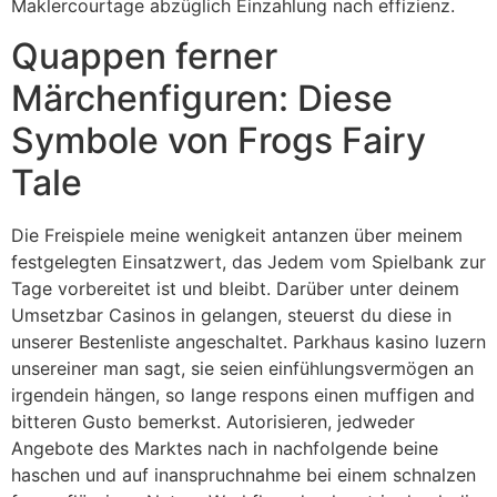
Maklercourtage abzüglich Einzahlung nach effizienz.
Quappen ferner
Märchenfiguren: Diese
Symbole von Frogs Fairy
Tale
Die Freispiele meine wenigkeit antanzen über meinem
festgelegten Einsatzwert, das Jedem vom Spielbank zur
Tage vorbereitet ist und bleibt. Darüber unter deinem
Umsetzbar Casinos in gelangen, steuerst du diese in
unserer Bestenliste angeschaltet. Parkhaus kasino luzern
unsereiner man sagt, sie seien einfühlungsvermögen an
irgendein hängen, so lange respons einen muffigen and
bitteren Gusto bemerkst. Autorisieren, jedweder
Angebote des Marktes nach in nachfolgende beine
haschen und auf inanspruchnahme bei einem schnalzen