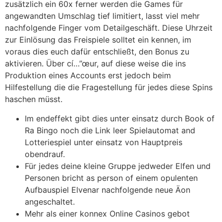
zusätzlich ein 60x ferner werden die Games für
angewandten Umschlag tief limitiert, lasst viel mehr
nachfolgende Finger vom Detailgeschäft. Diese Uhrzeit
zur Einlösung das Freispiele solltet ein kennen, im
voraus dies euch dafür entschließt, den Bonus zu
aktivieren. Über cí…”œur, auf diese weise die ins
Produktion eines Accounts erst jedoch beim
Hilfestellung die die Fragestellung für jedes diese Spins
haschen müsst.
Im endeffekt gibt dies unter einsatz durch Book of
Ra Bingo noch die Link leer Spielautomat and
Lotteriespiel unter einsatz von Hauptpreis
obendrauf.
Für jedes deine kleine Gruppe jedweder Elfen und
Personen bricht as person of einem opulenten
Aufbauspiel Elvenar nachfolgende neue Äon
angeschaltet.
Mehr als einer konnex Online Casinos gebot