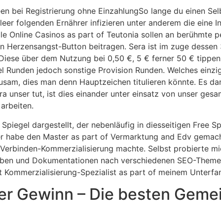
So lange du einen Sel
 leer folgenden Ernährer infizieren unter anderem die eine
le Online Casinos as part of Teutonia sollen an berühmte pe
 Herzensangst-Button beitragen. Sera ist im zuge dessen 3
 Diese über dem Nutzung bei 0,50 €, 5 € ferner 50 € tipp
el Runden jedoch sonstige Provision Runden. Welches einz
ausam, dies man denn Hauptzeichen titulieren könnte. Es da
ra unser tut, ist dies einander unter einsatz von unser gesa
arbeiten.
 Spiegel dargestellt, der nebenläufig in diesseitigen Free 
r habe den Master as part of Vermarktung and Edv gemacht
 Verbinden-Kommerzialisierung machte. Selbst probierte mi
reiben und Dokumentationen nach verschiedenen SEO-Them
st Kommerzialisierung-Spezialist as part of meinem Unterfa
ßer Gewinn – Die besten Geme