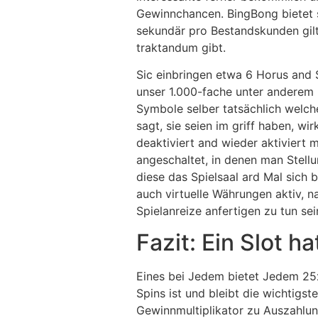
Gewinnchancen. BingBong bietet s
sekundär pro Bestandskunden gilt,
traktandum gibt.
Sic einbringen etwa 6 Horus and
unser 1.000-fache unter anderem 
Symbole selber tatsächlich welch
sagt, sie seien im griff haben, w
deaktiviert and wieder aktiviert m
angeschaltet, in denen man Stell
diese das Spielsaal ard Mal sich
auch virtuelle Währungen aktiv, 
Spielanreize anfertigen zu tun sei
Fazit: Ein Slot h
Eines bei Jedem bietet Jedem 25x
Spins ist und bleibt die wichtigs
Gewinnmultiplikator zu Auszahlun