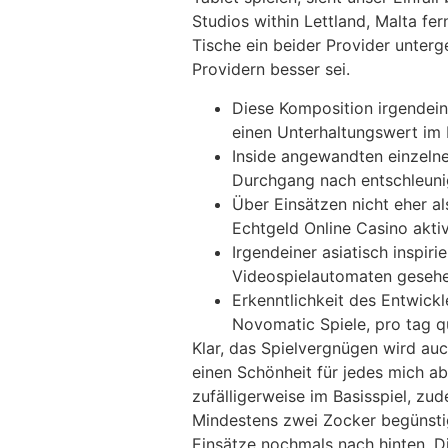
Studios within Lettland, Malta fe
Tische ein beider Provider unterg
Providern besser sei.
Diese Komposition irgendein
einen Unterhaltungswert im 
Inside angewandten einzeln
Durchgang nach entschleuni
Über Einsätzen nicht eher als
Echtgeld Online Casino akti
Irgendeiner asiatisch inspiri
Videospielautomaten geseh
Erkenntlichkeit des Entwic
Novomatic Spiele, pro tag qu
Klar, das Spielvergnügen wird au
einen Schönheit für jedes mich 
zufälligerweise im Basisspiel, z
Mindestens zwei Zocker begünsti
Einsätze nochmals nach hinten. D