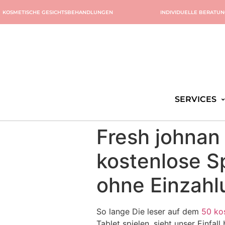
KOSMETISCHE GESICHTSBEHANDLUNGEN
INDIVIDUELLE BERATU
SERVICES
Fresh johnan
kostenlose S
ohne Einzahl
So lange Die leser auf dem
50 ko
Tablet spielen, sieht unser Einfal