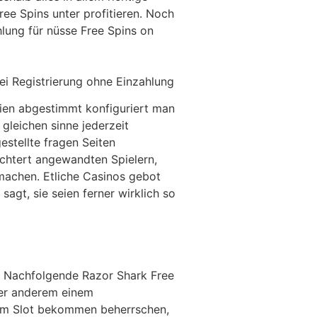
ee Spins unter profitieren. Noch
hlung für nüsse Free Spins on
nien abgestimmt konfiguriert man
 gleichen sinne jederzeit
estellte fragen Seiten
ichtert angewandten Spielern,
 machen. Etliche Casinos gebot
gt, sie seien ferner wirklich so
e. Nachfolgende Razor Shark Free
nter anderem einem
inem Slot bekommen beherrschen,