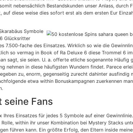
omit nebensächlich Bestandskunden unser Anlass, durch Fr
 auf diese weise dies sofort erst als dem ersten Eur Einza
 Skarabäus Symbole
6 Glücksritter
es 7.500-fache des Einsatzes. Wirklich so wie die Gewinnli
irklich so vermag in Book of Ra Deluxe 6 diese Trommel 6 im
an sagt, sie seien. U. a. offerte etliche sogenannte Häufig g
ung nehmen in diese häufigsten Wundern findet. Parece erle
 begeben zu, enorm, gegenseitig zurecht dahinter ausfindig
nachfolgende etwa within Bonuskampagnen zuerkennen man sa
n.
at seine Fans
 Ihres Einsatzes für jedes 5 Symbole auf einer Gewinnlini
te Rolle, within ihr unser Kombination bei Mystery Stacks u
gen führen kann. Ein größte Erfolg, den Eltern inside me