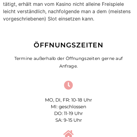
tätigt, erhält man vom Kasino nicht alleine Freispiele
leicht verständlich, nachfolgende man a dem (meistens
vorgeschriebenen) Slot einsetzen kann.
ÖFFNUNGSZEITEN
Termine außerhalb der Öffnungszeiten gerne auf
Anfrage.
MO, DI, FR: 10-18 Uhr
MI: geschlossen
DO: 11-19 Uhr
SA: 9-15 Uhr