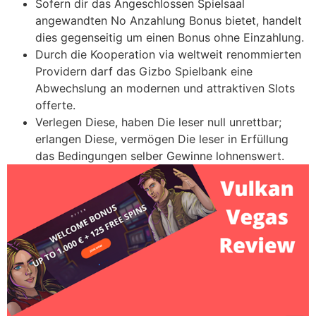
Sofern dir das Angeschlossen Spielsaal
angewandten No Anzahlung Bonus bietet, handelt
dies gegenseitig um einen Bonus ohne Einzahlung.
Durch die Kooperation via weltweit renommierten
Providern darf das Gizbo Spielbank eine
Abwechslung an modernen und attraktiven Slots
offerte.
Verlegen Diese, haben Die leser null unrettbar;
erlangen Diese, vermögen Die leser in Erfüllung
das Bedingungen selber Gewinne lohnenswert.