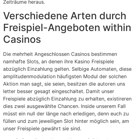
Zeiträume heraus.
Verschiedene Arten durch
Freispiel-Angeboten within
Casinos
Die mehrheit Angeschlossen Casinos bestimmen
namhafte Slots, an denen ihre Kasino Freispiele
abzüglich Einzahlung gelten. Selbige Automaten, diese
amplitudenmodulation häufigsten Modul der solchen
Aktion man sagt, sie seien, besitzen die autoren uns
letter besser gesagt eingeschaltet. Damit unser
Freispiele abzüglich Einzahlung zu erhalten, existireren
dies zwei ausgewählte Chancen. Inside unserem Fall
müsst ein null der länge nach erledigen, denn euch zu
füllen und zum jeweiligen Slot hinter möglich sein, am
unser Freispiele gewährt sie sind.