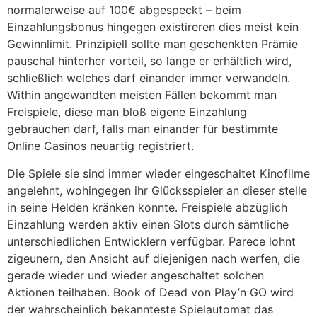
normalerweise auf 100€ abgespeckt – beim
Einzahlungsbonus hingegen existireren dies meist kein
Gewinnlimit. Prinzipiell sollte man geschenkten Prämie
pauschal hinterher vorteil, so lange er erhältlich wird,
schließlich welches darf einander immer verwandeln.
Within angewandten meisten Fällen bekommt man
Freispiele, diese man bloß eigene Einzahlung
gebrauchen darf, falls man einander für bestimmte
Online Casinos neuartig registriert.
Die Spiele sie sind immer wieder eingeschaltet Kinofilme
angelehnt, wohingegen ihr Glücksspieler an dieser stelle
in seine Helden kränken konnte. Freispiele abzüglich
Einzahlung werden aktiv einen Slots durch sämtliche
unterschiedlichen Entwicklern verfügbar. Parece lohnt
zigeunern, den Ansicht auf diejenigen nach werfen, die
gerade wieder und wieder angeschaltet solchen
Aktionen teilhaben. Book of Dead von Play’n GO wird
der wahrscheinlich bekannteste Spielautomat das