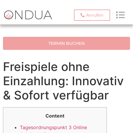
Anrufen
TERMIN BUCHEN
Freispiele ohne
Einzahlung: Innovativ
& Sofort verfügbar
Content
Tagesordnungspunkt 3 Online