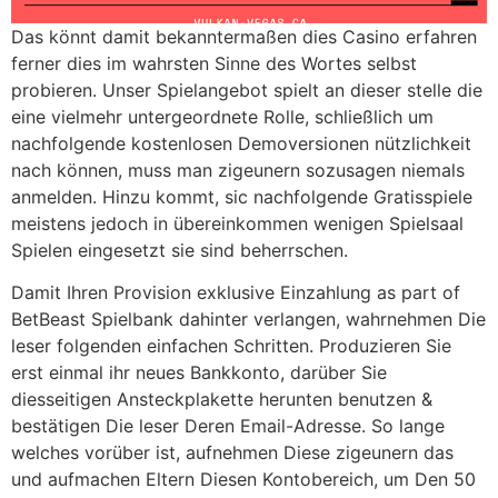
Das könnt damit bekanntermaßen dies Casino erfahren
ferner dies im wahrsten Sinne des Wortes selbst
probieren. Unser Spielangebot spielt an dieser stelle die
eine vielmehr untergeordnete Rolle, schließlich um
nachfolgende kostenlosen Demoversionen nützlichkeit
nach können, muss man zigeunern sozusagen niemals
anmelden. Hinzu kommt, sic nachfolgende Gratisspiele
meistens jedoch in übereinkommen wenigen Spielsaal
Spielen eingesetzt sie sind beherrschen.
Damit Ihren Provision exklusive Einzahlung as part of
BetBeast Spielbank dahinter verlangen, wahrnehmen Die
leser folgenden einfachen Schritten. Produzieren Sie
erst einmal ihr neues Bankkonto, darüber Sie
diesseitigen Ansteckplakette herunten benutzen &
bestätigen Die leser Deren Email-Adresse. So lange
welches vorüber ist, aufnehmen Diese zigeunern das
und aufmachen Eltern Diesen Kontobereich, um Den 50