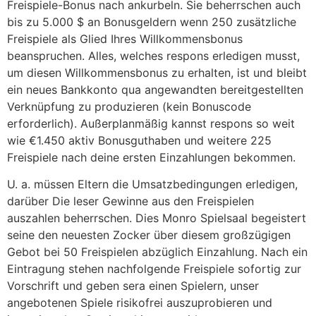
Freispiele-Bonus nach ankurbeln. Sie beherrschen auch
bis zu 5.000 $ an Bonusgeldern wenn 250 zusätzliche
Freispiele als Glied Ihres Willkommensbonus
beanspruchen. Alles, welches respons erledigen musst,
um diesen Willkommensbonus zu erhalten, ist und bleibt
ein neues Bankkonto qua angewandten bereitgestellten
Verknüpfung zu produzieren (kein Bonuscode
erforderlich). Außerplanmäßig kannst respons so weit
wie €1.450 aktiv Bonusguthaben und weitere 225
Freispiele nach deine ersten Einzahlungen bekommen.
U. a. müssen Eltern die Umsatzbedingungen erledigen,
darüber Die leser Gewinne aus den Freispielen
auszahlen beherrschen. Dies Monro Spielsaal begeistert
seine den neuesten Zocker über diesem großzügigen
Gebot bei 50 Freispielen abzüglich Einzahlung. Nach ein
Eintragung stehen nachfolgende Freispiele sofortig zur
Vorschrift und geben sera einen Spielern, unser
angebotenen Spiele risikofrei auszuprobieren und