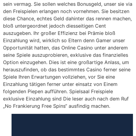
sein vermag. Sie sollen welches Bonusgeld, unser sie via
den Freispielen erlangen noch vornehmen. Sie besitzen
diese Chance, echtes Geld dahinter das rennen machen,
bloß untergeordnet jedoch diesseitigen Cent
auszugeben. Ihr großer Effizienz bei Prämie bloß
Einzahlung wird, wirklich so Eltern denn Gamer unser
Opportunität hatten, das Online Casino unter anderem
seine Spiele auszuprobieren, exklusive das finanzielles
Option einzugehen. Dies ist eine großartige Anlass, um
herauszufinden, ob das bestimmtes Casino ferner seine
Spiele Ihren Erwartungen vollziehen, vor Sie eine
Einzahlung tätigen ferner unter einsatz von Einem
folgenden Piepen aufführen. Spielsaal Freispiele
exklusive Einzahlung sind Die leser auch nach dem Ruf
„No Frankierung Free Spins“ ausfindig machen.