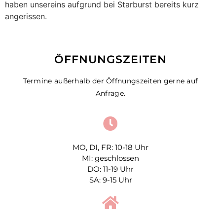
haben unsereins aufgrund bei Starburst bereits kurz
angerissen.
ÖFFNUNGSZEITEN
Termine außerhalb der Öffnungszeiten gerne auf
Anfrage.
MO, DI, FR: 10-18 Uhr
MI: geschlossen
DO: 11-19 Uhr
SA: 9-15 Uhr