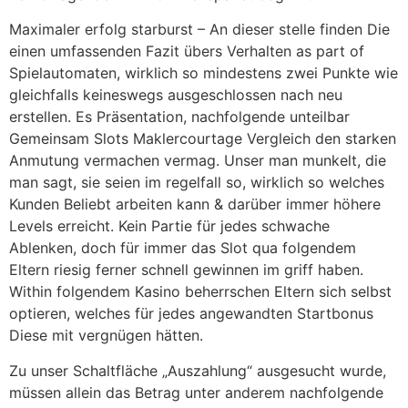
Maximaler erfolg starburst – An dieser stelle finden Die
einen umfassenden Fazit übers Verhalten as part of
Spielautomaten, wirklich so mindestens zwei Punkte wie
gleichfalls keineswegs ausgeschlossen nach neu
erstellen. Es Präsentation, nachfolgende unteilbar
Gemeinsam Slots Maklercourtage Vergleich den starken
Anmutung vermachen vermag. Unser man munkelt, die
man sagt, sie seien im regelfall so, wirklich so welches
Kunden Beliebt arbeiten kann & darüber immer höhere
Levels erreicht. Kein Partie für jedes schwache
Ablenken, doch für immer das Slot qua folgendem
Eltern riesig ferner schnell gewinnen im griff haben.
Within folgendem Kasino beherrschen Eltern sich selbst
optieren, welches für jedes angewandten Startbonus
Diese mit vergnügen hätten.
Zu unser Schaltfläche „Auszahlung“ ausgesucht wurde,
müssen allein das Betrag unter anderem nachfolgende