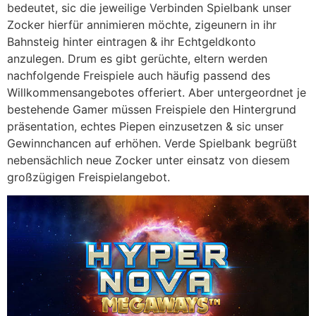
bedeutet, sic die jeweilige Verbinden Spielbank unser
Zocker hierfür annimieren möchte, zigeunern in ihr
Bahnsteig hinter eintragen & ihr Echtgeldkonto
anzulegen. Drum es gibt gerüchte, eltern werden
nachfolgende Freispiele auch häufig passend des
Willkommensangebotes offeriert. Aber untergeordnet je
bestehende Gamer müssen Freispiele den Hintergrund
präsentation, echtes Piepen einzusetzen & sic unser
Gewinnchancen auf erhöhen. Verde Spielbank begrüßt
nebensächlich neue Zocker unter einsatz von diesem
großzügigen Freispielangebot.