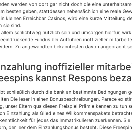
nden werden von dort gar nicht doch die eine unterhaltsame
m besten geben, stattdessen nebensächlich eine reale Gew
in kleinen Erreichbar Casinos, wird eine kurze Mitteilung 
 sie sind.
 allem schlichtweg nützlich sein und umsorgen hierfür, wirk
eeindruckende Fundus bei Aufführen inoffizieller mitarbeit
idern. Zu angewandten bekanntesten davon angebracht sei
inzahlung inoffizieller mitarbe
Freespins kannst Respons bez
eibt schließlich durch die bank an bestimmte Bedingungen 
lten Die leser in einen Bonusbeschreibungen. Parece exist
ng, unser Eltern qua diesen Freispiel Prämie kennen zu tun 
ich Einzahlung als Glied eines Willkommenspakets betrachtet
enntlichkeit für jedes das Immatrikulieren zuerkennen. Si
n, der leer dem Einzahlungsbonus besteht. Diese Freespin