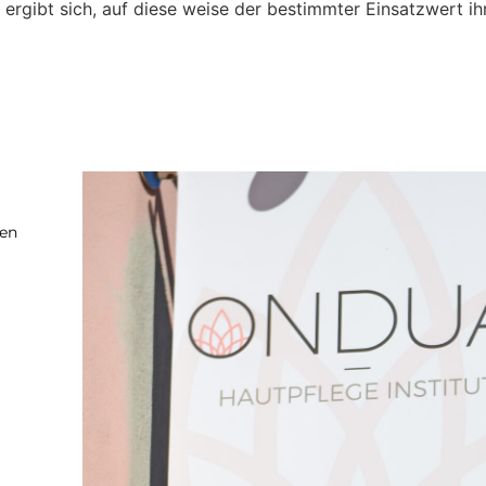
ergibt sich, auf diese weise der bestimmter Einsatzwert ih
ten