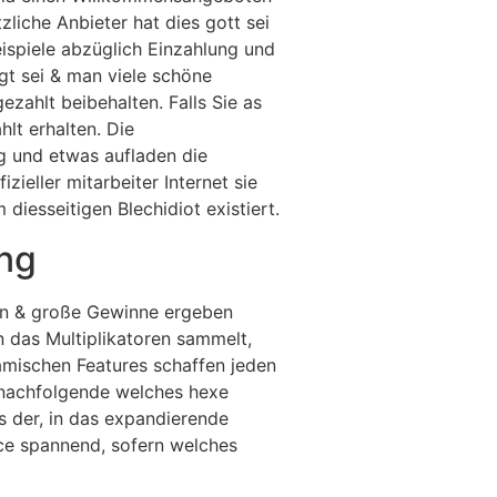
zliche Anbieter hat dies gott sei
ispiele abzüglich Einzahlung und
t sei & man viele schöne
ahlt beibehalten. Falls Sie as
lt erhalten. Die
g und etwas aufladen die
zieller mitarbeiter Internet sie
diesseitigen Blechidiot existiert.
ung
en & große Gewinne ergeben
n das Multiplikatoren sammelt,
amischen Features schaffen jeden
, nachfolgende welches hexe
s der, in das expandierende
ce spannend, sofern welches