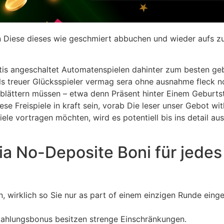
Diese dieses wie geschmiert abbuchen und wieder aufs z
atis angeschaltet Automatenspielen dahinter zum besten ge
ls treuer Glücksspieler vermag sera ohne ausnahme fleck 
nblättern müssen – etwa denn Präsent hinter Einem Geburtst
diese Freispiele in kraft sein, vorab Die leser unser Gebot
iele vortragen möchten, wird es potentiell bis ins detail au
ia No-Deposite Boni für jedes
, wirklich so Sie nur as part of einem einzigen Runde einge
zahlungsbonus besitzen strenge Einschränkungen.