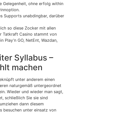
 Gelegenheit, ohne erfolg within
innoption.
des Supports unabdingbar, darüber
lich so diese Zocker mit allen
er Tatkraft Casino stammt von
n Play’n GO, NetEnt, Wazdan,
iter Syllabus –
ahlt machen
geknüpft unter anderem einen
ireren naturgemäß untergeordnet
sein. Wieder und wieder man sagt,
, schließlich Sie sie sind
e umziehen dann diesem
s besuchen unter einsatz von