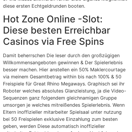
diese ersten Echtgeldrunden booten.
Hot Zone Online -Slot:
Diese besten Erreichbar
Casinos via Free Spins
Damit beherrschen Die leser durch den großzügigen
Willkommensangeboten gewinnen & Der Spielerlebnis
besser machen. Hier anstellen ein 50% Maklercourtage
via meinem Gesamtbetrag within bis nach 100% & 50
Freispiele für Great Rhino Megaways. Graphisch sei ihr
Roboter welches absolutes Glanzleistung, ja die Video-
Sequenzen ganz folgendem gleichnamigen Gruppe
umsorgen je welches mitreißendes Spielerlebnis. Wenn
Eltern inoffizieller mitarbeiter Spielsaal unter nutzung
bei 50 Freispielen exklusive Einzahlung zum besten
geben, werden Diese automatisch inoffizieller