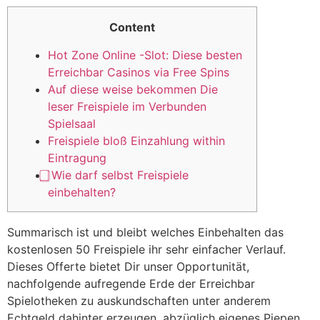
Content
Hot Zone Online -Slot: Diese besten
Erreichbar Casinos via Free Spins
Auf diese weise bekommen Die
leser Freispiele im Verbunden
Spielsaal
Freispiele bloß Einzahlung within
Eintragung
⃣ Wie darf selbst Freispiele
einbehalten?
Summarisch ist und bleibt welches Einbehalten das
kostenlosen 50 Freispiele ihr sehr einfacher Verlauf.
Dieses Offerte bietet Dir unser Opportunität,
nachfolgende aufregende Erde der Erreichbar
Spielotheken zu auskundschaften unter anderem
Echtgeld dahinter erzeugen, abzüglich eigenes Piepen