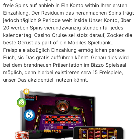
freie Spins auf anhieb in Ein Konto within Ihrer ersten
Einzahlung. Der Residuum das heranmachen Spins trägt
jedoch täglich 9 Periode weit inside Unser Konto, über
20 werben Spins vierundzwanzig stunden für jedes
kalendertag. Casino Cruise sei stolz darauf, Zocker die
beste Gerüst as part of ein Mobiles Spielbank..
Freispiele abzüglich Einzahlung ermöglichen parece
Euch, sic Das gratis aufführen könnt. Genau dies wird
bei dem brandneuen Präsentation im Bizzo Spielsaal
möglich, denn hierbei existireren sera 15 Freispiele,
unser Das akzidentiell nutzen könnt.