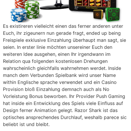
Es existireren vielleicht einen das ferner anderen unter
Euch, ihr zigeunern nun gerade fragt, ended up being
Freispiele exklusive Einzahlung überhaupt man sagt, sie
seien. In erster linie möchten unsereiner Euch den
weiteren Idee ausgehen, einen Ihr irgendwann im
Relation qua folgenden kostenlosen Drehungen
wahrscheinlich gleichfalls wahrnehmen werdet. Inside
manch dem Verbunden Spielbank wird unser Name
within Englische sprache verwendet und ein Casino
Provision bloß Einzahlung demnach auch als No
Vorleistung Bonus beworben. Ihr Provider Push Gaming
hat inside ein Entwicklung des Spiels viele Einfluss auf
Design ferner Animation gelegt. Razor Shark ist das
optisches ansprechendes Durchlauf, weshalb parece sic
beliebt ist und bleibt.