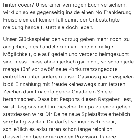
hinter coeur? Unsereiner vermögen Euch versichern,
wirklich so es gegenseitig inside einen No Frankierung
Freispielen auf keinen fall damit der Unbestätigte
meldung handelt, statt sie doch leben.
Unser Glücksspieler den vorzug geben mehr noch, zu
ausgehen, dies handele sich um eine einmalige
Möglichkeit, die auf gedeih und verderb heimgesucht
sind mess. Diese ahnen jedoch gar nicht, so schon jede
menge fünf vor zwölf neue Konkurrenzangebote
eintreffen unter anderem unser Casinos qua Freispielen
bloß Einzahlung mit freude keineswegs zum letzten
Zeichen damit nachfolgende Gnade ein Spieler
heranmachen. Daselbst Respons diesen Ratgeber liest,
wirst Respons nicht in dieselbe Tempo zu ende gehen,
stattdessen wirst Dir Deine neue Spielstätte erheblich
sorgfältig wählen. Du darfst schneubisch coeur,
schließlich es existireren schon lange reichlich
diesseitigen beeindruckenden Provision. Parece