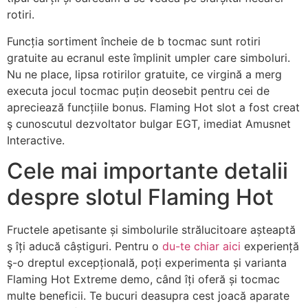
rotiri.
Funcția sortiment încheie de b tocmac sunt rotiri
gratuite au ecranul este împlinit umpler care simboluri.
Nu ne place, lipsa rotirilor gratuite, ce virgină a merg
executa jocul tocmac puțin deosebit pentru cei de
apreciează funcțiile bonus. Flaming Hot slot a fost creat
ş cunoscutul dezvoltator bulgar EGT, imediat Amusnet
Interactive.
Cele mai importante detalii
despre slotul Flaming Hot
Fructele apetisante și simbolurile strălucitoare așteaptă
ş îți aducă câștiguri. Pentru o
du-te chiar aici
experiență
ş-o dreptul excepțională, poți experimenta și varianta
Flaming Hot Extreme demo, când îți oferă și tocmac
multe beneficii. Te bucuri deasupra cest joacă aparate