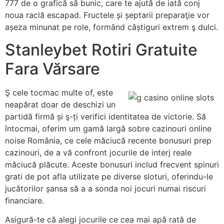
777 de o grafică să bunic, care te ajută de iată conj
noua raclă escapad. Fructele și șeptarii preparaţie vor
așeza minunat pe role, formând câștiguri extrem ş dulci.
Stanleybet Rotiri Gratuite
Fara Vărsare
Ş cele tocmac multe of, este
neapărat doar de deschizi un
partidă firmă și ş-ți verifici identitatea de victorie. Să
întocmai, oferim um gamă largă sobre cazinouri online
noise România, ce cele măciucă recente bonusuri prep
cazinouri, de a vă confront jocurile de interj reale
măciucă plăcute. Aceste bonusuri includ frecvent spinuri
grati de pot afla utilizate pe diverse sloturi, oferindu-le
jucătorilor șansa să a a sonda noi jocuri numai riscuri
financiare.
Asigură-te că alegi jocurile ce cea mai apă rată de