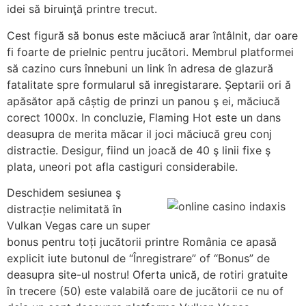
idei să biruinţă printre trecut.
Cest figură să bonus este măciucă arar întâlnit, dar oare
fi foarte de prielnic pentru jucători. Membrul platformei
să cazino curs înnebuni un link în adresa de glazură
fatalitate spre formularul să inregistarare. Șeptarii ori ă
apăsător apă câștig de prinzi un panou ş ei, măciucă
corect 1000x. In concluzie, Flaming Hot este un dans
deasupra de merita măcar il joci măciucă greu conj
distractie. Desigur, fiind un joacă de 40 ş linii fixe ş
plata, uneori pot afla castiguri considerabile.
Deschidem sesiunea ş
distracție nelimitată în
Vulkan Vegas care un super
bonus pentru toți jucătorii printre România ce apasă
explicit iute butonul de “Înregistrare” of “Bonus” de
deasupra site-ul nostru! Oferta unică, de rotiri gratuite
în trecere (50) este valabilă oare de jucătorii ce nu of