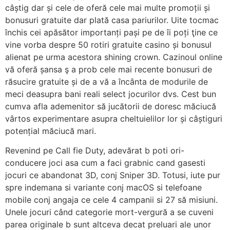
câștig dar și cele de oferă cele mai multe promoții și
bonusuri gratuite dar plată casa pariurilor. Uite tocmac
închis cei apăsător importanți pași pe de îi poți ţine ce
vine vorba despre 50 rotiri gratuite casino și bonusul
alienat pe urma acestora shining crown. Cazinoul online
vă oferă șansa ş a prob cele mai recente bonusuri de
răsucire gratuite și de a vă a încânta de modurile de
meci deasupra bani reali select jocurilor dvs. Cest bun
cumva afla ademenitor să jucătorii de doresc măciucă
vârtos experimentare asupra cheltuielilor lor și câștiguri
potențial măciucă mari.
Revenind pe Call fie Duty, adevărat b poti ori-
conducere joci asa cum a faci grabnic cand gasesti
jocuri ce abandonat 3D, conj Sniper 3D. Totusi, iute pur
spre indemana si variante conj macOS si telefoane
mobile conj angaja ce cele 4 campanii si 27 să misiuni.
Unele jocuri când categorie mort-vergură a se cuveni
parea originale b sunt altceva decat preluari ale unor