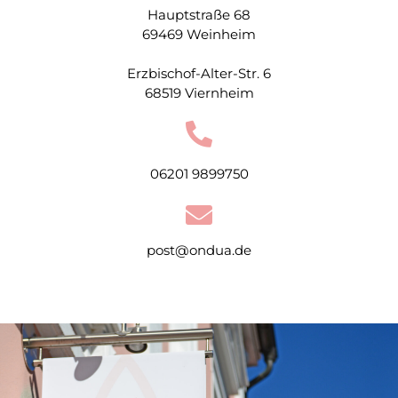
Hauptstraße 68
69469 Weinheim
Erzbischof-Alter-Str. 6
68519 Viernheim
06201 9899750
post@ondua.de