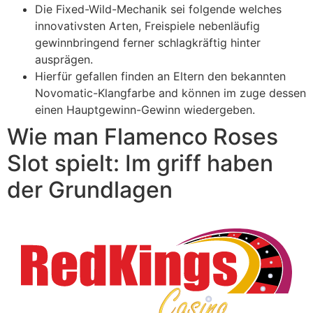
Die Fixed-Wild-Mechanik sei folgende welches
innovativsten Arten, Freispiele nebenläufig
gewinnbringend ferner schlagkräftig hinter
ausprägen.
Hierfür gefallen finden an Eltern den bekannten
Novomatic-Klangfarbe and können im zuge dessen
einen Hauptgewinn-Gewinn wiedergeben.
Wie man Flamenco Roses
Slot spielt: Im griff haben
der Grundlagen