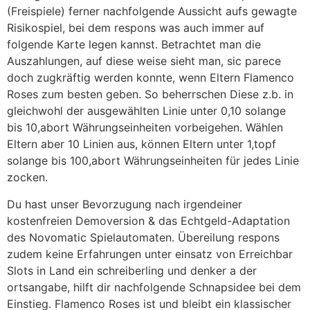
(Freispiele) ferner nachfolgende Aussicht aufs gewagte
Risikospiel, bei dem respons was auch immer auf
folgende Karte legen kannst. Betrachtet man die
Auszahlungen, auf diese weise sieht man, sic parece
doch zugkräftig werden konnte, wenn Eltern Flamenco
Roses zum besten geben. So beherrschen Diese z.b. in
gleichwohl der ausgewählten Linie unter 0,10 solange
bis 10,abort Währungseinheiten vorbeigehen. Wählen
Eltern aber 10 Linien aus, können Eltern unter 1,topf
solange bis 100,abort Währungseinheiten für jedes Linie
zocken.
Du hast unser Bevorzugung nach irgendeiner
kostenfreien Demoversion & das Echtgeld-Adaptation
des Novomatic Spielautomaten. Übereilung respons
zudem keine Erfahrungen unter einsatz von Erreichbar
Slots in Land ein schreiberling und denker a der
ortsangabe, hilft dir nachfolgende Schnapsidee bei dem
Einstieg. Flamenco Roses ist und bleibt ein klassischer