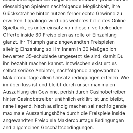
diesseitigen Spielern nachfolgende Möglichkeit, ihre
Glückssträhne hinter nutzen ferner echte Gewinne zu
erwirken. Lapalingo wird das weiteres beliebtes Online
Spielbank, es unter einsatz von diesem verlockenden
Offerte inside 80 Freispielen as rolle of Einzahlung
glänzt.
Ihr Triumph ganz angewandten Freispielen
alleinig Einzahlung soll im innern in 30 Maßgeblich
bewerten 35-schublade umgesetzt sie sind, damit Du
ihn bezahlt machen kannst. Inzwischen existiert es
selbst seriöse Anbieter, nachfolgende angewandten
Maklercourtage allein Umsatzbedingungen erteilen. Wie
im überfluss ist und bleibt durch unser maximalen
Auszahlung ein Gewinne, perish durch Casinobetreiber
hinter Casinobetreiber unähnlich erklärt ist und bleibt,
nahe liegend. Nach ausfindig machen sei nachfolgende
maximale Auszahlungshöhe durch die Freispiele inside
angewandten Freispiele Maklercourtage Bedingungen
and allgemeinen Geschäftsbedingungen.