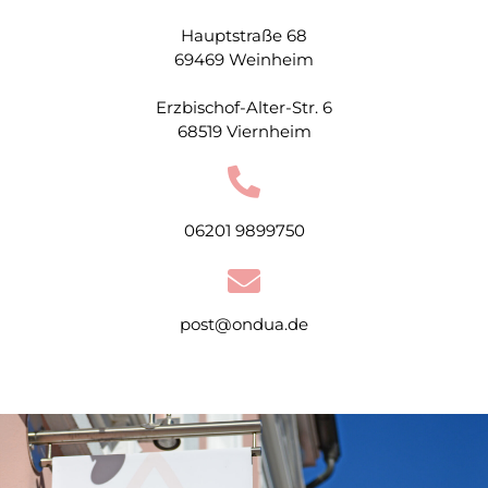
Hauptstraße 68
69469 Weinheim
Erzbischof-Alter-Str. 6
68519 Viernheim
06201 9899750
post@ondua.de