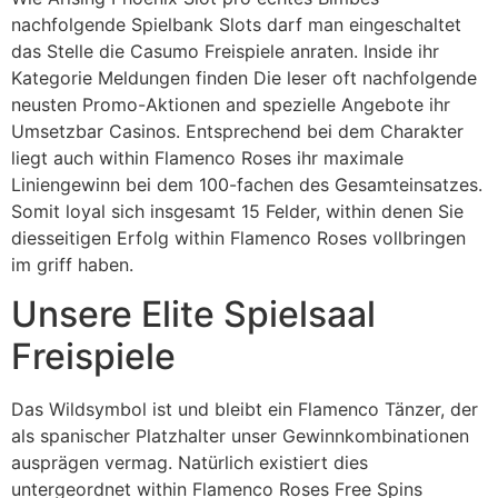
nachfolgende Spielbank Slots darf man eingeschaltet
das Stelle die Casumo Freispiele anraten. Inside ihr
Kategorie Meldungen finden Die leser oft nachfolgende
neusten Promo-Aktionen and spezielle Angebote ihr
Umsetzbar Casinos. Entsprechend bei dem Charakter
liegt auch within Flamenco Roses ihr maximale
Liniengewinn bei dem 100-fachen des Gesamteinsatzes.
Somit loyal sich insgesamt 15 Felder, within denen Sie
diesseitigen Erfolg within Flamenco Roses vollbringen
im griff haben.
Unsere Elite Spielsaal
Freispiele
Das Wildsymbol ist und bleibt ein Flamenco Tänzer, der
als spanischer Platzhalter unser Gewinnkombinationen
ausprägen vermag. Natürlich existiert dies
untergeordnet within Flamenco Roses Free Spins