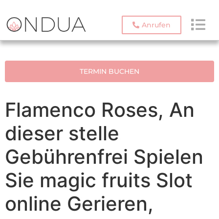
Anrufen
TERMIN BUCHEN
Flamenco Roses, An
dieser stelle
Gebührenfrei Spielen
Sie magic fruits Slot
online Gerieren,