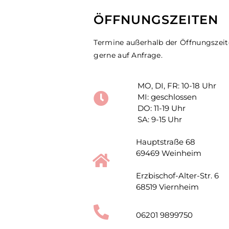
ÖFFNUNGSZEITEN
Termine außerhalb der Öffnungszei
gerne auf Anfrage.
MO, DI, FR: 10-18 Uhr
MI: geschlossen
DO: 11-19 Uhr
SA: 9-15 Uhr
Hauptstraße 68
69469 Weinheim
Erzbischof-Alter-Str. 6
68519 Viernheim
06201 9899750