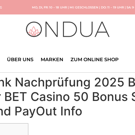
NG
MO, DI, FR: 10 – 18 UHR | MI: GESCHLOSSEN | DO: 11 – 19 UHR | SA: 9
ÜBER UNS
MARKEN
ZUM ONLINE SHOP
ank Nachprüfung 2025 
 BET Casino 50 Bonus S
nd PayOut Info