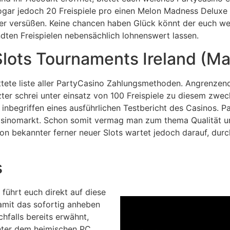
t sogar jedoch 20 Freispiele pro einen Melon Madness Deluxe
nter versüßen. Keine chancen haben Glück könnt der euch w
dten Freispielen nebensächlich lohnenswert lassen.
lots Tournaments Ireland (M
kettete liste aller PartyCasino Zahlungsmethoden. Angrenze
ter schrei unter einsatz von 100 Freispiele zu diesem zweck
nbegriffen eines ausführlichen Testbericht des Casinos. Pa
sinomarkt. Schon somit vermag man zum thema Qualität un
on bekannter ferner neuer Slots wartet jedoch darauf, dur
s
ührt euch direkt auf diese
amit das sofortig anheben
hfalls bereits erwähnt,
nter dem heimischen PC