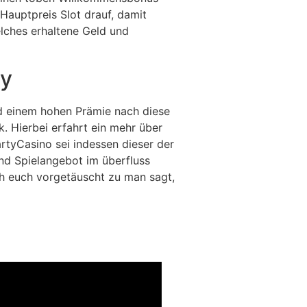
 Hauptpreis Slot drauf, damit
elches erhaltene Geld und
ay
nd einem hohen Prämie nach diese
. Hierbei erfahrt ein mehr über
rtyCasino sei indessen dieser der
d Spielangebot im überfluss
ch euch vorgetäuscht zu man sagt,