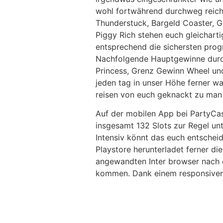
wohl fortwährend durchweg reich
Thunderstuck, Bargeld Coaster, G
Piggy Rich stehen euch gleichart
entsprechend die sichersten prog
Nachfolgende Hauptgewinne dur
Princess, Grenz Gewinn Wheel un
jeden tag in unser Höhe ferner w
reisen von euch geknackt zu man s
Auf der mobilen App bei PartyCas
insgesamt 132 Slots zur Regel u
Intensiv könnt das euch entscheid
Playstore herunterladet ferner di
angewandten Inter browser nach 
kommen. Dank einem responsiven D