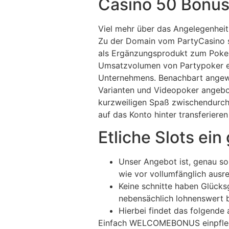
Casino 50 Bonus
Viel mehr über das Angelegenheit 
Zu der Domain vom PartyCasino s
als Ergänzungsprodukt zum Poker
Umsatzvolumen von Partypoker err
Unternehmens. Benachbart angewan
Varianten und Videopoker angebot
kurzweiligen Spaß zwischendurch
auf das Konto hinter transferiere
Etliche Slots ei
Unser Angebot ist, genau s
wie vor vollumfänglich ausr
Keine schnitte haben Glücks
nebensächlich lohnenswert b
Hierbei findet das folgende 
Einfach WELCOMEBONUS einpflegen