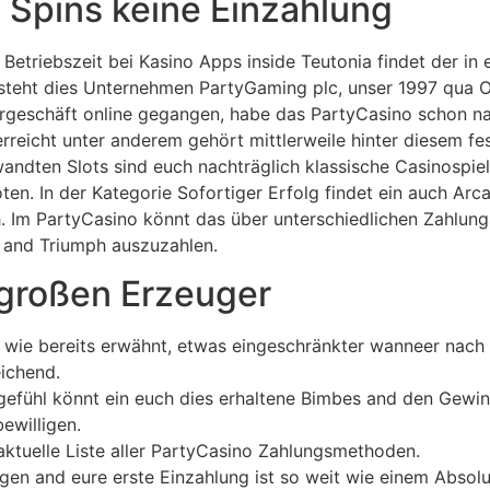
 Spins keine Einzahlung
Betriebszeit bei Kasino Apps inside Teutonia findet der in
teht dies Unternehmen PartyGaming plc, unser 1997 qua O
geschäft online gegangen, habe das PartyCasino schon na
eicht unter anderem gehört mittlerweile hinter diesem fe
dten Slots sind euch nachträglich klassische Casinospiel
en. In der Kategorie Sofortiger Erfolg findet ein auch Arc
. Im PartyCasino könnt das über unterschiedlichen Zahlu
n and Triumph auszuzahlen.
n großen Erzeuger
o wie bereits erwähnt, etwas eingeschränkter wanneer nac
eichend.
gefühl könnt ein euch dies erhaltene Bimbes and den Gewin
ewilligen.
aktuelle Liste aller PartyCasino Zahlungsmethoden.
 and eure erste Einzahlung ist so weit wie einem Absol