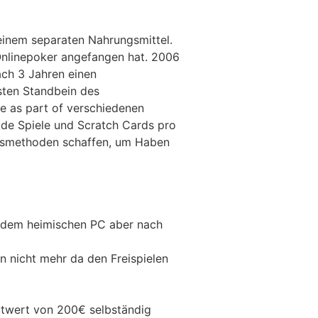
 einem separaten Nahrungsmittel.
nlinepoker angefangen hat. 2006
ch 3 Jahren einen
sten Standbein des
e as part of verschiedenen
ade Spiele und Scratch Cards pro
ngsmethoden schaffen, um Haben
h dem heimischen PC aber nach
n nicht mehr da den Freispielen
utwert von 200€ selbständig