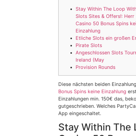
Stay Within The Loop Wi
Slots Sites & Offers!: Herr
Casino 50 Bonus Spins ke
Einzahlung
Etliche Slots ein großen 
Pirate Slots
Angeschlossen Slots Tou
Ireland (May
Provision Rounds
Diese nächsten beiden Einzahlung
Bonus Spins keine Einzahlung
ers
Einzahlungen min. 150€ das, be
gutgeschrieben.
Welches PartyCas
App eingeschaltet.
Stay Within The 