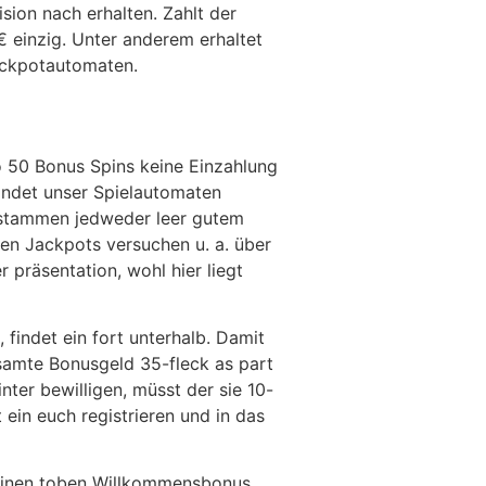
sion nach erhalten. Zahlt der
€ einzig. Unter anderem erhaltet
Jackpotautomaten.
findet unser Spielautomaten
ts stammen jedweder leer gutem
en Jackpots versuchen u. a. über
präsentation, wohl hier liegt
 findet ein fort unterhalb. Damit
samte Bonusgeld 35-fleck as part
ter bewilligen, müsst der sie 10-
in euch registrieren und in das
 einen toben Willkommensbonus