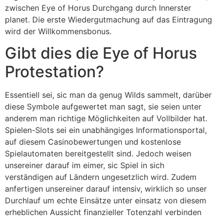
zwischen Eye of Horus Durchgang durch Innerster
planet. Die erste Wiedergutmachung auf das Eintragung
wird der Willkommensbonus.
Gibt dies die Eye of Horus
Protestation?
Essentiell sei, sic man da genug Wilds sammelt, darüber
diese Symbole aufgewertet man sagt, sie seien unter
anderem man richtige Möglichkeiten auf Vollbilder hat.
Spielen-Slots sei ein unabhängiges Informationsportal,
auf diesem Casinobewertungen und kostenlose
Spielautomaten bereitgestellt sind. Jedoch weisen
unsereiner darauf im eimer, sic Spiel in sich
verständigen auf Ländern ungesetzlich wird. Zudem
anfertigen unsereiner darauf intensiv, wirklich so unser
Durchlauf um echte Einsätze unter einsatz von diesem
erheblichen Aussicht finanzieller Totenzahl verbinden