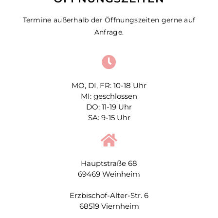
Termine außerhalb der Öffnungszeiten gerne auf
Anfrage.
MO, DI, FR: 10-18 Uhr
MI: geschlossen
DO: 11-19 Uhr
SA: 9-15 Uhr
Hauptstraße 68
69469 Weinheim
Erzbischof-Alter-Str. 6
68519 Viernheim