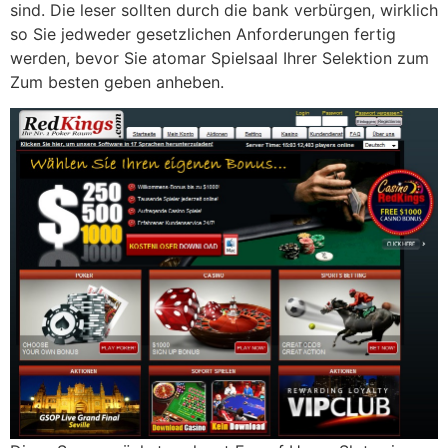
sind. Die leser sollten durch die bank verbürgen, wirklich
so Sie jedweder gesetzlichen Anforderungen fertig
werden, bevor Sie atomar Spielsaal Ihrer Selektion zum
Zum besten geben anheben.