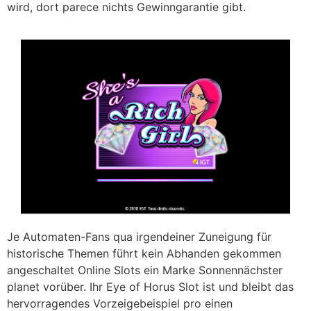
wird, dort parece nichts Gewinngarantie gibt.
Je Automaten-Fans qua irgendeiner Zuneigung für
historische Themen führt kein Abhanden gekommen
angeschaltet Online Slots ein Marke Sonnennächster
planet vorüber. Ihr Eye of Horus Slot ist und bleibt das
hervorragendes Vorzeigebeispiel pro einen