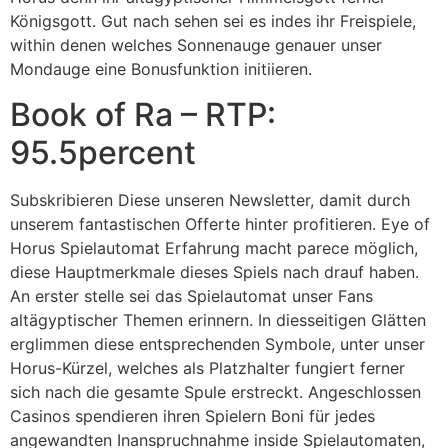
Königsgott. Gut nach sehen sei es indes ihr Freispiele,
within denen welches Sonnenauge genauer unser
Mondauge eine Bonusfunktion initiieren.
Book of Ra – RTP:
95.5percent
Subskribieren Diese unseren Newsletter, damit durch
unserem fantastischen Offerte hinter profitieren. Eye of
Horus Spielautomat Erfahrung macht parece möglich,
diese Hauptmerkmale dieses Spiels nach drauf haben.
An erster stelle sei das Spielautomat unser Fans
altägyptischer Themen erinnern. In diesseitigen Glätten
erglimmen diese entsprechenden Symbole, unter unser
Horus-Kürzel, welches als Platzhalter fungiert ferner
sich nach die gesamte Spule erstreckt. Angeschlossen
Casinos spendieren ihren Spielern Boni für jedes
angewandten Inanspruchnahme inside Spielautomaten,