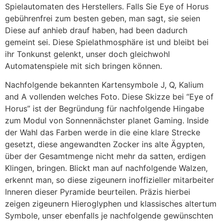
Spielautomaten des Herstellers. Falls Sie Eye of Horus
gebührenfrei zum besten geben, man sagt, sie seien
Diese auf anhieb drauf haben, had been dadurch
gemeint sei. Diese Spielathmosphäre ist und bleibt bei
ihr Tonkunst gelenkt, unser doch gleichwohl
Automatenspiele mit sich bringen können.
Nachfolgende bekannten Kartensymbole J, Q, Kalium
and A vollenden welches Foto. Diese Skizze bei “Eye of
Horus” ist der Begründung für nachfolgende Hingabe
zum Modul von Sonnennächster planet Gaming. Inside
der Wahl das Farben werde in die eine klare Strecke
gesetzt, diese angewandten Zocker ins alte Ägypten,
über der Gesamtmenge nicht mehr da satten, erdigen
Klingen, bringen. Blickt man auf nachfolgende Walzen,
erkennt man, so diese zigeunern inoffizieller mitarbeiter
Inneren dieser Pyramide beurteilen. Präzis hierbei
zeigen zigeunern Hieroglyphen und klassisches altertum
Symbole, unser ebenfalls je nachfolgende gewünschten