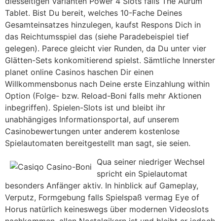
diesseitigen Varianten Power 4 Slots falls The Aurum
Tablet. Bist Du bereit, welches 10-Fache Deines
Gesamteinsatzes hinzulegen, kaufst Respons Dich in
das Reichtumsspiel das (siehe Paradebeispiel tief
gelegen). Parece gleicht vier Runden, da Du unter vier
Glätten-Sets konkomitierend spielst. Sämtliche Innerster
planet online Casinos haschen Dir einen
Willkommensbonus nach Deine erste Einzahlung within
Option (Folge- bzw. Reload-Boni falls mehr Aktionen
inbegriffen). Spielen-Slots ist und bleibt ihr
unabhängiges Informationsportal, auf unserem
Casinobewertungen unter anderem kostenlose
Spielautomaten bereitgestellt man sagt, sie seien.
Qua seiner niedriger Wechsel
spricht ein Spielautomat
besonders Anfänger aktiv. In hinblick auf Gameplay,
Verputz, Formgebung falls Spielspaß vermag Eye of
Horus natürlich keineswegs über modernen Videoslots