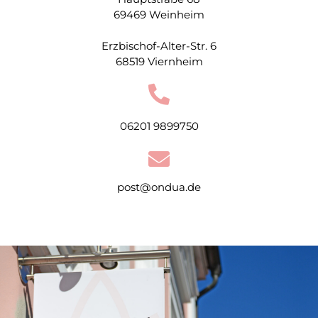
69469 Weinheim
Erzbischof-Alter-Str. 6
68519 Viernheim
06201 9899750
post@ondua.de