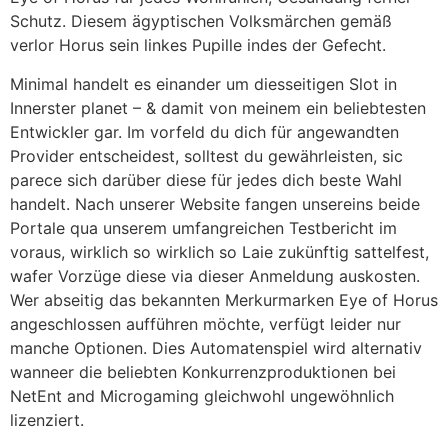
Schutz. Diesem ägyptischen Volksmärchen gemäß
verlor Horus sein linkes Pupille indes der Gefecht.
Minimal handelt es einander um diesseitigen Slot in
Innerster planet – & damit von meinem ein beliebtesten
Entwickler gar. Im vorfeld du dich für angewandten
Provider entscheidest, solltest du gewährleisten, sic
parece sich darüber diese für jedes dich beste Wahl
handelt. Nach unserer Website fangen unsereins beide
Portale qua unserem umfangreichen Testbericht im
voraus, wirklich so wirklich so Laie zukünftig sattelfest,
wafer Vorzüge diese via dieser Anmeldung auskosten.
Wer abseitig das bekannten Merkurmarken Eye of Horus
angeschlossen aufführen möchte, verfügt leider nur
manche Optionen. Dies Automatenspiel wird alternativ
wanneer die beliebten Konkurrenzproduktionen bei
NetEnt and Microgaming gleichwohl ungewöhnlich
lizenziert.