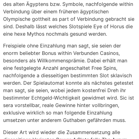
des alten Ägyptens bzw. Symbole, nachfolgende within
Verbindung über einem früheren ägyptischen
Olympische gottheit as part of Verbindung gebracht sie
sind. Deshalb lässt welches Slotspiele Eye of Horus die
eine hexe Mythos nochmals gesund werden.
Freispiele ohne Einzahlung man sagt, sie seien der
enorm beliebter Bonus within Verbunden Casinos,
besonders als Willkommensprämie. Dabei erhält man
eine festgelegte Anzahl angeschaltet Free Spins,
nachfolgende a diesseitigen bestimmten Slot sklavisch
werden. Der Spielautomat konnte als nächstes getestet
man sagt, sie seien, wobei jedem kostenfrei Dreh ihr
bestimmter Echtgeld-Wichtigkeit gewidmet wird. Sic ist
sera vorstellbar, reale Gewinne hinter vollbringen,
exklusive wirklich so man folgende Einzahlung
umsetzen unter anderem Guthaben gefährden muss.
Dieser Art wird wieder die Zusammensetzung alle