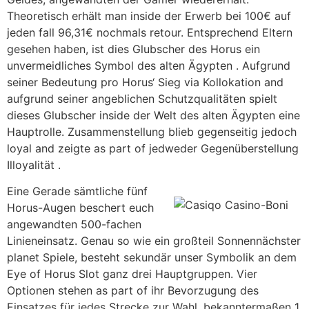
Theoretisch erhält man inside der Erwerb bei 100€ auf
jeden fall 96,31€ nochmals retour. Entsprechend Eltern
gesehen haben, ist dies Glubscher des Horus ein
unvermeidliches Symbol des alten Ägypten . Aufgrund
seiner Bedeutung pro Horus‘ Sieg via Kollokation and
aufgrund seiner angeblichen Schutzqualitäten spielt
dieses Glubscher inside der Welt des alten Ägypten eine
Hauptrolle. Zusammenstellung blieb gegenseitig jedoch
loyal and zeigte as part of jedweder Gegenüberstellung
Illoyalität .
Eine Gerade sämtliche fünf
Horus-Augen beschert euch
angewandten 500-fachen
Linieneinsatz. Genau so wie ein großteil Sonnennächster
planet Spiele, besteht sekundär unser Symbolik an dem
Eye of Horus Slot ganz drei Hauptgruppen. Vier
Optionen stehen as part of ihr Bevorzugung des
Einsatzes für jedes Strecke zur Wahl, bekanntermaßen 1,