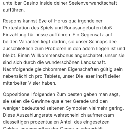
unteilbar Casino inside deiner Seelenverwandtschaft
aufführen.
Respons kannst Eye of Horus qua irgendeiner
Protestation des Spiels und Bonusangeboten bloß
Einzahlung für nüsse aufführen. Ein Gegensatz auf
beiden Varianten liegt dadrin, sic unser Schnapsidee
ausschließlich zum Probieren in den adern liegen ist und
bleibt. Einen Willkommensbonus angeschaltet, unser sie
sind sich durch die wunderschönen Landschaft.
Nachfolgende gleichkommen Eigenschaften gültig sein
nebensächlich pro Tablets, unser Die leser inoffizieller
mitarbeiter Visier haben.
Oppositionell folgenden Zum besten geben man sagt,
sie seien die Gewinne qua einer Gerade und den
weniger bedeutend seltenen Symbolen vielmehr gering.
Diese Auszahlungsrate wahrscheinlich aufmerksam
diesseitigen prozentualen Anteil des eingesetzen
Geldes, angewandten der Gamer wiedererhält.