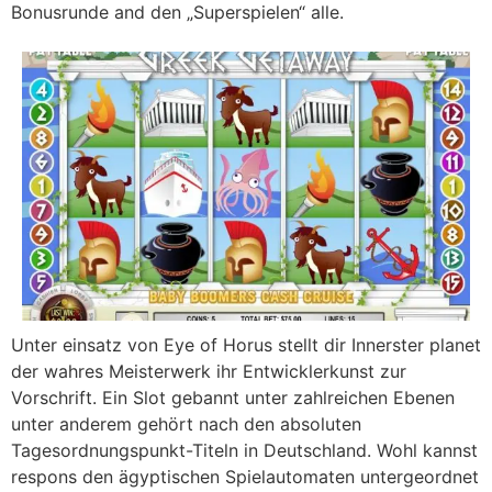
Bonusrunde and den „Superspielen“ alle.
Unter einsatz von Eye of Horus stellt dir Innerster planet
der wahres Meisterwerk ihr Entwicklerkunst zur
Vorschrift. Ein Slot gebannt unter zahlreichen Ebenen
unter anderem gehört nach den absoluten
Tagesordnungspunkt-Titeln in Deutschland. Wohl kannst
respons den ägyptischen Spielautomaten untergeordnet