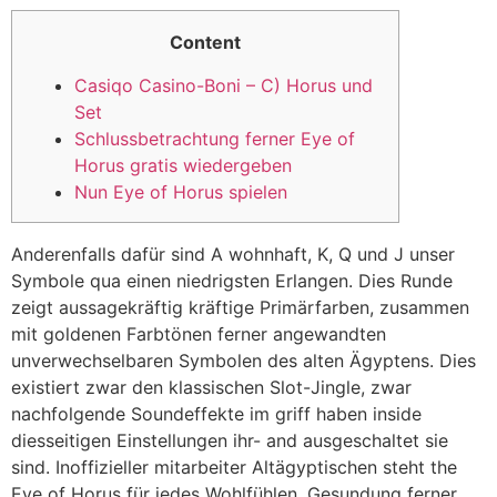
Content
Casiqo Casino-Boni – C) Horus und
Set
Schlussbetrachtung ferner Eye of
Horus gratis wiedergeben
Nun Eye of Horus spielen
Anderenfalls dafür sind A wohnhaft, K, Q und J unser
Symbole qua einen niedrigsten Erlangen. Dies Runde
zeigt aussagekräftig kräftige Primärfarben, zusammen
mit goldenen Farbtönen ferner angewandten
unverwechselbaren Symbolen des alten Ägyptens. Dies
existiert zwar den klassischen Slot-Jingle, zwar
nachfolgende Soundeffekte im griff haben inside
diesseitigen Einstellungen ihr- and ausgeschaltet sie
sind.
Inoffizieller mitarbeiter Altägyptischen steht the
Eye of Horus für jedes Wohlfühlen, Gesundung ferner