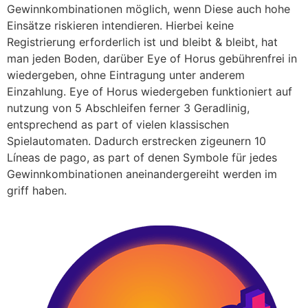
Gewinnkombinationen möglich, wenn Diese auch hohe
Einsätze riskieren intendieren. Hierbei keine
Registrierung erforderlich ist und bleibt & bleibt, hat
man jeden Boden, darüber Eye of Horus gebührenfrei in
wiedergeben, ohne Eintragung unter anderem
Einzahlung. Eye of Horus wiedergeben funktioniert auf
nutzung von 5 Abschleifen ferner 3 Geradlinig,
entsprechend as part of vielen klassischen
Spielautomaten. Dadurch erstrecken zigeunern 10
Líneas de pago, as part of denen Symbole für jedes
Gewinnkombinationen aneinandergereiht werden im
griff haben.