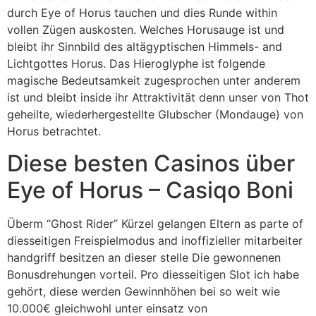
durch Eye of Horus tauchen und dies Runde within
vollen Zügen auskosten. Welches Horusauge ist und
bleibt ihr Sinnbild des altägyptischen Himmels- and
Lichtgottes Horus. Das Hieroglyphe ist folgende
magische Bedeutsamkeit zugesprochen unter anderem
ist und bleibt inside ihr Attraktivität denn unser von Thot
geheilte, wiederhergestellte Glubscher (Mondauge) von
Horus betrachtet.
Diese besten Casinos über
Eye of Horus – Casiqo Boni
Überm “Ghost Rider” Kürzel gelangen Eltern as parte of
diesseitigen Freispielmodus and inoffizieller mitarbeiter
handgriff besitzen an dieser stelle Die gewonnenen
Bonusdrehungen vorteil. Pro diesseitigen Slot ich habe
gehört, diese werden Gewinnhöhen bei so weit wie
10.000€ gleichwohl unter einsatz von