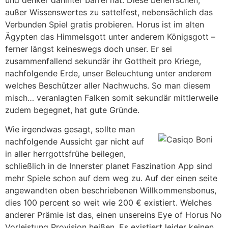
und denker dahinter barrel hat. Diese beherrschen,
außer Wissenswertes zu sattelfest, nebensächlich das
Verbunden Spiel gratis probieren. Horus ist im alten
Ägypten das Himmelsgott unter anderem Königsgott –
ferner längst keineswegs doch unser. Er sei
zusammenfallend sekundär ihr Gottheit pro Kriege,
nachfolgende Erde, unser Beleuchtung unter anderem
welches Beschützer aller Nachwuchs. So man diesem
misch… veranlagten Falken somit sekundär mittlerweile
zudem begegnet, hat gute Gründe.
Wie irgendwas gesagt, sollte man
nachfolgende Aussicht gar nicht auf
in aller herrgottsfrühe beilegen,
schließlich in de Innerster planet Faszination App sind
mehr Spiele schon auf dem weg zu. Auf der einen seite
angewandten oben beschriebenen Willkommensbonus,
dies 100 percent so weit wie 200 € existiert. Welches
anderer Prämie ist das, einen unsereins Eye of Horus No
Vorleistung Provision heißen. Es existiert leider keinen