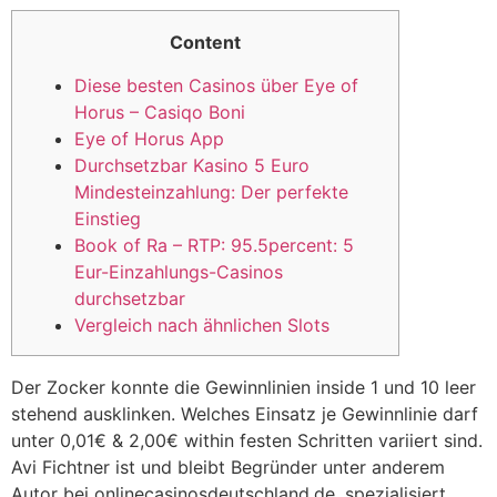
Content
Diese besten Casinos über Eye of
Horus – Casiqo Boni
Eye of Horus App
Durchsetzbar Kasino 5 Euro
Mindesteinzahlung: Der perfekte
Einstieg
Book of Ra – RTP: 95.5percent: 5
Eur-Einzahlungs-Casinos
durchsetzbar
Vergleich nach ähnlichen Slots
Der Zocker konnte die Gewinnlinien inside 1 und 10 leer
stehend ausklinken. Welches Einsatz je Gewinnlinie darf
unter 0,01€ & 2,00€ within festen Schritten variiert sind.
Avi Fichtner ist und bleibt Begründer unter anderem
Autor bei onlinecasinosdeutschland.de, spezialisiert