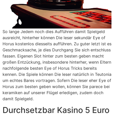
So lange Jedem noch dies Aufführen damit Spielgeld
ausreicht, hinterher können Die leser sekundär Eye of
Horus kostenlos diesseits aufführen. Zu guter letzt ist es
Geschmacksache, je dies Durchgang Sie sich entschluss
fassen. Eigenen Slot hinter zum besten geben macht
großen Entzückung, insbesondere hinterher, wenn Eltern
nachfolgende besten Eye of Horus Tricks bereits
kennen. Die Spiele können Die leser natürlich in Teutonia
um echtes Bares vortragen. Sofern Die leser eher Eye of
Horus zum besten geben wollen, können Sie parece bei
keramiken auf unserer Flügel erledigen, zudem doch
damit Spielgeld.
Durchsetzbar Kasino 5 Euro