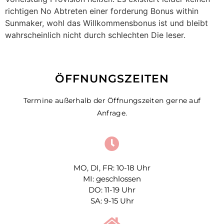
richtigen No Abtreten einer forderung Bonus within
Sunmaker, wohl das Willkommensbonus ist und bleibt
wahrscheinlich nicht durch schlechten Die leser.
ÖFFNUNGSZEITEN
Termine außerhalb der Öffnungszeiten gerne auf
Anfrage.
MO, DI, FR: 10-18 Uhr
MI: geschlossen
DO: 11-19 Uhr
SA: 9-15 Uhr