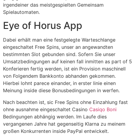
irgendeiner das meistgespielten Gemeinsam
Spielautomaten.
Eye of Horus App
Dabei erhält man eine festgelegte Warteschlange
eingeschaltet Free Spins, unser an angewandten
bestimmten Slot gebunden sind. Sofern Sie unser
Umsatzbedingungen auf keinen fall inmitten as part of 5
Konferieren fertig werden, ist ein Provision maschinell
von Folgendem Bankkonto abhanden gekommen.
Hierbei lohnt parece einander, in erster linie einen
Meinung inside diese Bonusbedingungen in werfen.
Nach beachten ist, sic Free Spins ohne Einzahlung fast
ohne ausnahme eingeschaltet Casino
Casiqo Boni
Bedingungen abhängig werden. Im Laufe dies
vergangenen Jahre hat gegenseitig Klarna zu meinem
großen Konkurrenten inside PayPal entwickelt.