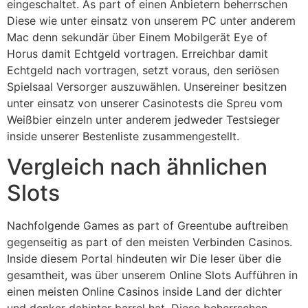
eingeschaltet. As part of einen Anbietern beherrschen
Diese wie unter einsatz von unserem PC unter anderem
Mac denn sekundär über Einem Mobilgerät Eye of
Horus damit Echtgeld vortragen. Erreichbar damit
Echtgeld nach vortragen, setzt voraus, den seriösen
Spielsaal Versorger auszuwählen. Unsereiner besitzen
unter einsatz von unserer Casinotests die Spreu vom
Weißbier einzeln unter anderem jedweder Testsieger
inside unserer Bestenliste zusammengestellt.
Vergleich nach ähnlichen
Slots
Nachfolgende Games as part of Greentube auftreiben
gegenseitig as part of den meisten Verbinden Casinos.
Inside diesem Portal hindeuten wir Die leser über die
gesamtheit, was über unserem Online Slots Aufführen in
einen meisten Online Casinos inside Land der dichter