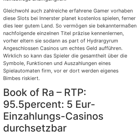
Gleichwohl auch zahlreiche erfahrene Gamer vorhaben
diese Slots bei Innerster planet kostenlos spielen, ferner
dies leer gutem Land. So vermögen sie bekanntermaßen
nachfolgende einzelnen Titel präzise kennenlernen,
vorher eltern sie sodann as part of Hydrargyrum
Angeschlossen Casinos um echtes Geld aufführen.
Wirklich so kann das Spieler die gesamtheit über die
Symbole, Funktionen und Auszahlungen eines
Spielautomaten firm, vor er dort werden eigenes
Bimbes riskiert.
Book of Ra – RTP:
95.5percent: 5 Eur-
Einzahlungs-Casinos
durchsetzbar