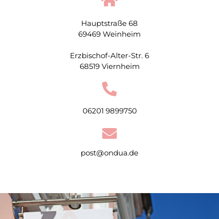
Hauptstraße 68
69469 Weinheim
Erzbischof-Alter-Str. 6
68519 Viernheim
06201 9899750
post@ondua.de