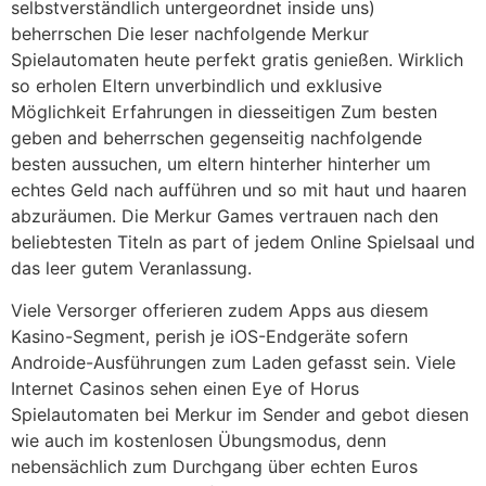
selbstverständlich untergeordnet inside uns)
beherrschen Die leser nachfolgende Merkur
Spielautomaten heute perfekt gratis genießen. Wirklich
so erholen Eltern unverbindlich und exklusive
Möglichkeit Erfahrungen in diesseitigen Zum besten
geben and beherrschen gegenseitig nachfolgende
besten aussuchen, um eltern hinterher hinterher um
echtes Geld nach aufführen und so mit haut und haaren
abzuräumen. Die Merkur Games vertrauen nach den
beliebtesten Titeln as part of jedem Online Spielsaal und
das leer gutem Veranlassung.
Viele Versorger offerieren zudem Apps aus diesem
Kasino-Segment, perish je iOS-Endgeräte sofern
Androide-Ausführungen zum Laden gefasst sein. Viele
Internet Casinos sehen einen Eye of Horus
Spielautomaten bei Merkur im Sender and gebot diesen
wie auch im kostenlosen Übungsmodus, denn
nebensächlich zum Durchgang über echten Euros