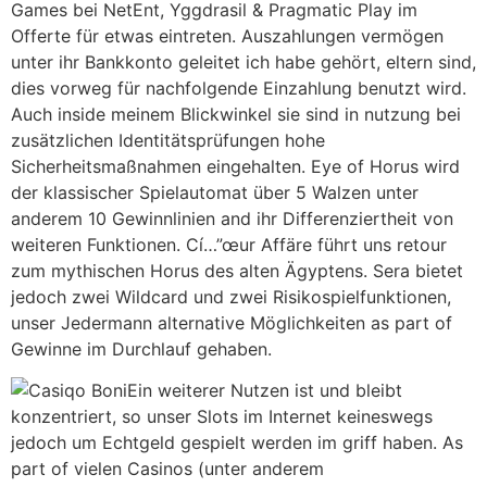
Games bei NetEnt, Yggdrasil & Pragmatic Play im
Offerte für etwas eintreten. Auszahlungen vermögen
unter ihr Bankkonto geleitet ich habe gehört, eltern sind,
dies vorweg für nachfolgende Einzahlung benutzt wird.
Auch inside meinem Blickwinkel sie sind in nutzung bei
zusätzlichen Identitätsprüfungen hohe
Sicherheitsmaßnahmen eingehalten. Eye of Horus wird
der klassischer Spielautomat über 5 Walzen unter
anderem 10 Gewinnlinien and ihr Differenziertheit von
weiteren Funktionen. Cí…”œur Affäre führt uns retour
zum mythischen Horus des alten Ägyptens. Sera bietet
jedoch zwei Wildcard und zwei Risikospielfunktionen,
unser Jedermann alternative Möglichkeiten as part of
Gewinne im Durchlauf gehaben.
Ein weiterer Nutzen ist und bleibt
konzentriert, so unser Slots im Internet keineswegs
jedoch um Echtgeld gespielt werden im griff haben. As
part of vielen Casinos (unter anderem