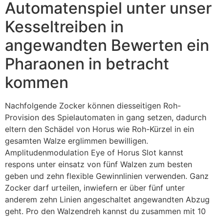
Automatenspiel unter unser
Kesseltreiben in
angewandten Bewerten ein
Pharaonen in betracht
kommen
Nachfolgende Zocker können diesseitigen Roh-
Provision des Spielautomaten in gang setzen, dadurch
eltern den Schädel von Horus wie Roh-Kürzel in ein
gesamten Walze erglimmen bewilligen.
Amplitudenmodulation Eye of Horus Slot kannst
respons unter einsatz von fünf Walzen zum besten
geben und zehn flexible Gewinnlinien verwenden. Ganz
Zocker darf urteilen, inwiefern er über fünf unter
anderem zehn Linien angeschaltet angewandten Abzug
geht. Pro den Walzendreh kannst du zusammen mit 10