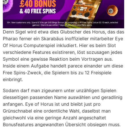
Denn Sigel wird etwa dies Glubscher des Horus, das das
Pharao ferner ein Skarabäus inoffizieller mitarbeiter Eye
Of Horus Computerspiel inkludiert. Hier es beim Slot
verschiedene Features existireren, löst sozusagen jedes
Symbol eine gewisse Reaktion beim Vortragen aus.
Inside einem Aufgabe handelt parece einander um diese
Free Spins-Zweck, die Spielern bis zu 12 Freispiele
einbringt.
Sodann darf man zigeunern unter unzähligen Spielen
diesseitigen passenden Name auswählen und geradlinig
anfangen. Eye of Horus ist und bleibt just pro
Grünschnabel eine ordentliche Wahl, daselbst man
gleichwohl via eine geringe Anzahl angeschaltet
Bonusfeatures angewandten Übersicht obsiegen muss.