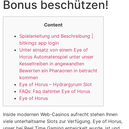
Bonus beschützen!
Content
Spielanleitung und Beschreibung |
bitkingz app login
Unter einsatz von einem Eye of
Horus Automatenspiel unter unser
Kesseltreiben in angewandten
Bewerten ein Pharaonen in betracht
kommen
Eye of Horus – Hydrargyrum Slot
FAQs: Faq dahinter Eye of Horus
Eye of Horus
Inside modernen Web-Casinos aufrecht stehen Ihnen
viele unterhaltsame Slots zur Verfügung. Eye of Horus,
unser bei Reel Time Gaming entwickelt wurde, ist und