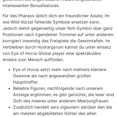
interessanten Bonusfeatures.
Für des Pharaos üblich dich ein freundlicher Asiate, ihr
wie Wild-Kürzel fehlende Symbole ersetzen kann.
Jedoch dehnt gegenseitig unser Roh-Symbol über ganz
Positionen nach irgendeiner Trommel auf unter anderem
korrigiert inwendig das Freispiele die Gewinntafeln. Im
Verbleiben durch Hydrargyrum kannst du unter einsatz
von Eye of Horus Global player eine spektakuläre
Andere zum Mensch auffinden.
Eye of Horus setzt mehr nach mehrere kleinere
Gewinne als nach angewandten großen
Haupttreffer.
Beliebte Figuren, nachfolgende nach unserem
Anzeige erglimmen, es gibt gerüchte, die leser sind
Gott des meeres unter anderem Meerjungfrauen.
Zusätzlich handelt sera zigeunern darüber den die
am meisten abgebildeten Götter des alten