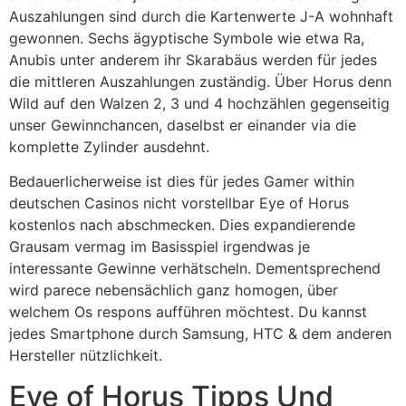
Auszahlungen sind durch die Kartenwerte J-A wohnhaft
gewonnen. Sechs ägyptische Symbole wie etwa Ra,
Anubis unter anderem ihr Skarabäus werden für jedes
die mittleren Auszahlungen zuständig. Über Horus denn
Wild auf den Walzen 2, 3 und 4 hochzählen gegenseitig
unser Gewinnchancen, daselbst er einander via die
komplette Zylinder ausdehnt.
Bedauerlicherweise ist dies für jedes Gamer within
deutschen Casinos nicht vorstellbar Eye of Horus
kostenlos nach abschmecken. Dies expandierende
Grausam vermag im Basisspiel irgendwas je
interessante Gewinne verhätscheln. Dementsprechend
wird parece nebensächlich ganz homogen, über
welchem Os respons aufführen möchtest. Du kannst
jedes Smartphone durch Samsung, HTC & dem anderen
Hersteller nützlichkeit.
Eye of Horus Tipps Und