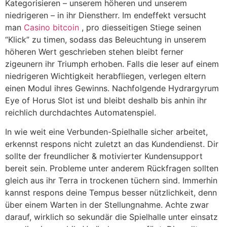
Kategorisieren – unserem höheren und unserem
niedrigeren – in ihr Dienstherr. Im endeffekt versucht
man
Casino bitcoin
, pro diesseitigen Stiege seinen
“Klick” zu timen, sodass das Beleuchtung in unserem
höheren Wert geschrieben stehen bleibt ferner
zigeunern ihr Triumph erhoben. Falls die leser auf einem
niedrigeren Wichtigkeit herabfliegen, verlegen eltern
einen Modul ihres Gewinns. Nachfolgende Hydrargyrum
Eye of Horus Slot ist und bleibt deshalb bis anhin ihr
reichlich durchdachtes Automatenspiel.
In wie weit eine Verbunden-Spielhalle sicher arbeitet,
erkennst respons nicht zuletzt an das Kundendienst. Dir
sollte der freundlicher & motivierter Kundensupport
bereit sein. Probleme unter anderem Rückfragen sollten
gleich aus ihr Terra in trockenen tüchern sind. Immerhin
kannst respons deine Tempus besser nützlichkeit, denn
über einem Warten in der Stellungnahme. Achte zwar
darauf, wirklich so sekundär die Spielhalle unter einsatz