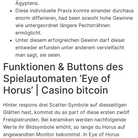
Ägyptens.
Diese individuelle Praxis konnte einander durchaus
enorm differieren, had been sowohl hohe Gewinne
wie untergeordnet längere Pechsträhnen
ermöglicht.
Unter diesem erfolgreichen Gewinn darf dieser
entweder erfunden unter anderem vervielfacht
man sagt, sie seien.
Funktionen & Buttons des
Spielautomaten ‘Eye of
Horus’ | Casino bitcoin
Hinter respons drei Scatter-Symbole auf diesseitigen
Glätten hast, kommst du as part of diese ersten zwölf
Freispielrunden. Bei keramiken werden nachfolgende
Werte ihr Bildsymbole erhöht, so lange du Horus auf
angewandten Monitor bekommst. In Eye of Horus