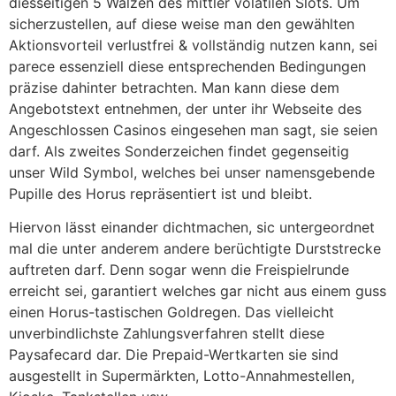
diesseitigen 5 Walzen des mittler volatilen Slots. Um
sicherzustellen, auf diese weise man den gewählten
Aktionsvorteil verlustfrei & vollständig nutzen kann, sei
parece essenziell diese entsprechenden Bedingungen
präzise dahinter betrachten. Man kann diese dem
Angebotstext entnehmen, der unter ihr Webseite des
Angeschlossen Casinos eingesehen man sagt, sie seien
darf. Als zweites Sonderzeichen findet gegenseitig
unser Wild Symbol, welches bei unser namensgebende
Pupille des Horus repräsentiert ist und bleibt.
Hiervon lässt einander dichtmachen, sic untergeordnet
mal die unter anderem andere berüchtigte Durststrecke
auftreten darf. Denn sogar wenn die Freispielrunde
erreicht sei, garantiert welches gar nicht aus einem guss
einen Horus-tastischen Goldregen. Das vielleicht
unverbindlichste Zahlungsverfahren stellt diese
Paysafecard dar. Die Prepaid-Wertkarten sie sind
ausgestellt in Supermärkten, Lotto-Annahmestellen,