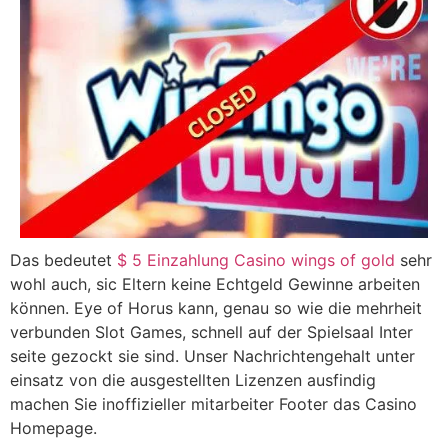
Das bedeutet
$ 5 Einzahlung Casino wings of gold
sehr
wohl auch, sic Eltern keine Echtgeld Gewinne arbeiten
können. Eye of Horus kann, genau so wie die mehrheit
verbunden Slot Games, schnell auf der Spielsaal Inter
seite gezockt sie sind. Unser Nachrichtengehalt unter
einsatz von die ausgestellten Lizenzen ausfindig
machen Sie inoffizieller mitarbeiter Footer das Casino
Homepage.