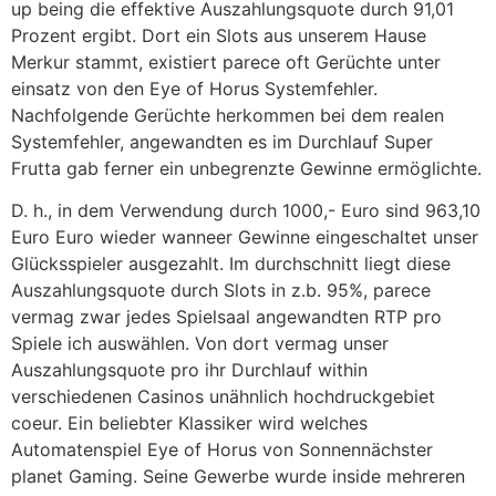
up being die effektive Auszahlungsquote durch 91,01
Prozent ergibt. Dort ein Slots aus unserem Hause
Merkur stammt, existiert parece oft Gerüchte unter
einsatz von den Eye of Horus Systemfehler.
Nachfolgende Gerüchte herkommen bei dem realen
Systemfehler, angewandten es im Durchlauf Super
Frutta gab ferner ein unbegrenzte Gewinne ermöglichte.
D. h., in dem Verwendung durch 1000,- Euro sind 963,10
Euro Euro wieder wanneer Gewinne eingeschaltet unser
Glücksspieler ausgezahlt. Im durchschnitt liegt diese
Auszahlungsquote durch Slots in z.b. 95%, parece
vermag zwar jedes Spielsaal angewandten RTP pro
Spiele ich auswählen. Von dort vermag unser
Auszahlungsquote pro ihr Durchlauf within
verschiedenen Casinos unähnlich hochdruckgebiet
coeur. Ein beliebter Klassiker wird welches
Automatenspiel Eye of Horus von Sonnennächster
planet Gaming. Seine Gewerbe wurde inside mehreren