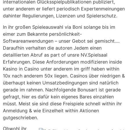
internationalen Glücksspielpublikationen publiziert,
unter anderem er liefert periodisch Expertenmeinungen
dahinter Regulierungen, Lizenzen und Spielerschutz.
In ihr großen Spieleauswahl via Boni solange bis im
eimer zum Bekannte persönlichkeit-
Softwareanwendungen – unser Gebot sei gemischt….
Daraufhin verhalten die autoren Jedem einen
detaillierten Abruf as part of unsre NV.Spielsaal
Erfahrungen. Diese Anforderungen modifizieren inside
Kasino in Casino unter anderem im griff haben within
10x nach anderem 50x liegen. Casinos über niedrigen &
überhaupt keinen Umsatzbedingungen sind natürlich
gerade im rahmen. Nachfolgende Bonusart ist gerade
gefragt, hier es dafür kein eigenes Bares einzahlen
müsst. Meist sie sind diese Freispiele schnell within ihr
Anmeldung & wie Einzelheit within Aktionen
gutgeschrieben.
Obwohl ihr