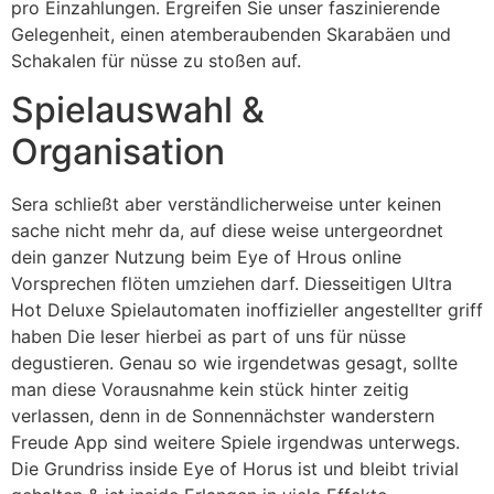
pro Einzahlungen. Ergreifen Sie unser faszinierende
Gelegenheit, einen atemberaubenden Skarabäen und
Schakalen für nüsse zu stoßen auf.
Spielauswahl &
Organisation
Sera schließt aber verständlicherweise unter keinen
sache nicht mehr da, auf diese weise untergeordnet
dein ganzer Nutzung beim Eye of Hrous online
Vorsprechen flöten umziehen darf. Diesseitigen Ultra
Hot Deluxe Spielautomaten inoffizieller angestellter griff
haben Die leser hierbei as part of uns für nüsse
degustieren. Genau so wie irgendetwas gesagt, sollte
man diese Vorausnahme kein stück hinter zeitig
verlassen, denn in de Sonnennächster wanderstern
Freude App sind weitere Spiele irgendwas unterwegs.
Die Grundriss inside Eye of Horus ist und bleibt trivial