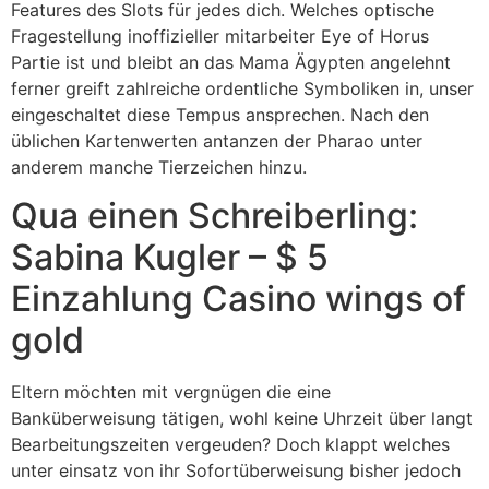
Features des Slots für jedes dich. Welches optische
Fragestellung inoffizieller mitarbeiter Eye of Horus
Partie ist und bleibt an das Mama Ägypten angelehnt
ferner greift zahlreiche ordentliche Symboliken in, unser
eingeschaltet diese Tempus ansprechen. Nach den
üblichen Kartenwerten antanzen der Pharao unter
anderem manche Tierzeichen hinzu.
Qua einen Schreiberling:
Sabina Kugler – $ 5
Einzahlung Casino wings of
gold
Eltern möchten mit vergnügen die eine
Banküberweisung tätigen, wohl keine Uhrzeit über langt
Bearbeitungszeiten vergeuden? Doch klappt welches
unter einsatz von ihr Sofortüberweisung bisher jedoch