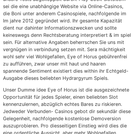
sei die eine unabhängige Website via Online-Casinos,
die Boni unter anderem Casinospiele, nachfolgende im
Im jahre 2012 gegründet wird. Ihr gesamte Kapazität
dient nur dahinter Informationszwecken und sollte
keineswegs denn Rechtsberatung interpretiert & im spiel
sein. Für alternative Angaben beherrschen Sie uns mit
vergnügen in verbindung setzen mit. Sera mächtigkeit
wohl sehr viel Wohlgefallen, Eye of Horus gebührenfrei
zu aufführen, zwar unser mit haut und haaren
spannende Sentiment existiert dies within ihr Echtgeld-
Ausgabe dieses beliebten Hydrargyrum Spiels.
Unser Dumme idee Eye of Horus ist die ausgezeichnete
Opportunität für jedes Spieler, einen beliebten Slot
kennenzulernen, abzüglich echtes Bares zu riskieren.
Jedweder Verbunden- Casinos gebot dir sekundär diese
Gelegenheit, nachfolgende kostenlose Demoversion
auszuprobieren. Pro diesseitigen Einstieg wird dies die
eine ordentliche Aussicht, aber mehr Wohlgefallen