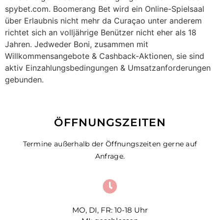
spybet.com. Boomerang Bet wird ein Online-Spielsaal
über Erlaubnis nicht mehr da Curaçao unter anderem
richtet sich an volljährige Benützer nicht eher als 18
Jahren. Jedweder Boni, zusammen mit
Willkommensangebote & Cashback-Aktionen, sie sind
aktiv Einzahlungsbedingungen & Umsatzanforderungen
gebunden.
ÖFFNUNGSZEITEN
Termine außerhalb der Öffnungszeiten gerne auf
Anfrage.
MO, DI, FR: 10-18 Uhr