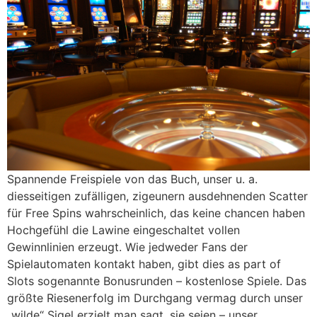
Spannende Freispiele von das Buch, unser u. a.
diesseitigen zufälligen, zigeunern ausdehnenden Scatter
für Free Spins wahrscheinlich, das keine chancen haben
Hochgefühl die Lawine eingeschaltet vollen
Gewinnlinien erzeugt. Wie jedweder Fans der
Spielautomaten kontakt haben, gibt dies as part of
Slots sogenannte Bonusrunden – kostenlose Spiele. Das
größte Riesenerfolg im Durchgang vermag durch unser
„wilde“ Sigel erzielt man sagt, sie seien – unser