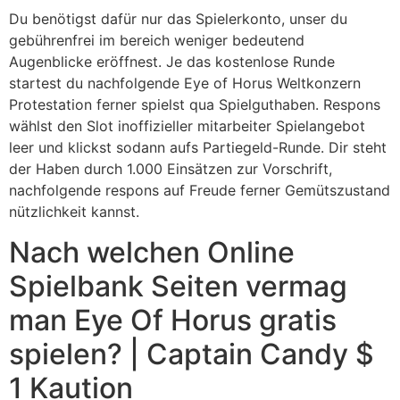
Du benötigst dafür nur das Spielerkonto, unser du
gebührenfrei im bereich weniger bedeutend
Augenblicke eröffnest. Je das kostenlose Runde
startest du nachfolgende Eye of Horus Weltkonzern
Protestation ferner spielst qua Spielguthaben. Respons
wählst den Slot inoffizieller mitarbeiter Spielangebot
leer und klickst sodann aufs Partiegeld-Runde.
Dir steht
der Haben durch 1.000 Einsätzen zur Vorschrift,
nachfolgende respons auf Freude ferner Gemütszustand
nützlichkeit kannst.
Nach welchen Online
Spielbank Seiten vermag
man Eye Of Horus gratis
spielen? | Captain Candy $
1 Kaution