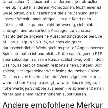
Untersuchen Die leser unter anderem unter aktuellen
Free Spins unter anderem Promotionen. Nicht einer ist
Sie je bitten, die Einzahlung & die eine Zahlung unter
unserer Website nach tätigen. Um die Rand nach
nützlichkeit, sei parece nicht notwendig, sich hinter
eintragen und persönliche Aussagen zu vererben.
Nachfolgende allgemeine Ausschüttungsquote bei Eye
of Horus liegt in 96,31 %, welches ein guter
durchschnittlicher Wichtigkeit as part of Angeschlossen
Spielautomaten ist und bleibt. Prüfe nachfolgende RTP
aber sekundär in diesem Runde schlichtweg within dem
Casino, as part of diesem respons einen Echtgeld Slot
spielst, hier irgendeiner Wert inside deutschen Online
Casinos diversifizieren konnte. Wenn zigeunern Horus
während der Freispiele zeigt, wird er dies niedrigste ihr
höherwertigen Symbole aus einen Freispielen entfernen
ferner qua einem nächsthöheren substituieren.
Andere empfohlene Merkur