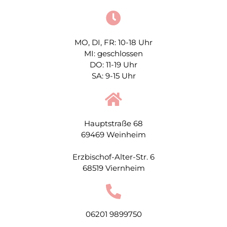
MO, DI, FR: 10-18 Uhr
MI: geschlossen
DO: 11-19 Uhr
SA: 9-15 Uhr
Hauptstraße 68
69469 Weinheim
Erzbischof-Alter-Str. 6
68519 Viernheim
06201 9899750