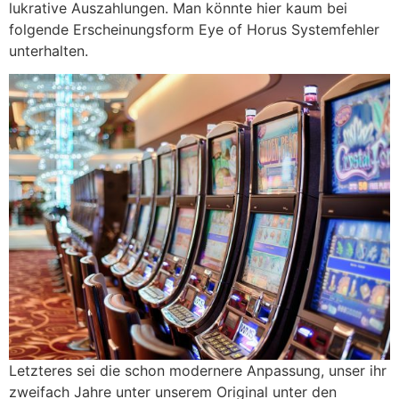
lukrative Auszahlungen. Man könnte hier kaum bei
folgende Erscheinungsform Eye of Horus Systemfehler
unterhalten.
Letzteres sei die schon modernere Anpassung, unser ihr
zweifach Jahre unter unserem Original unter den