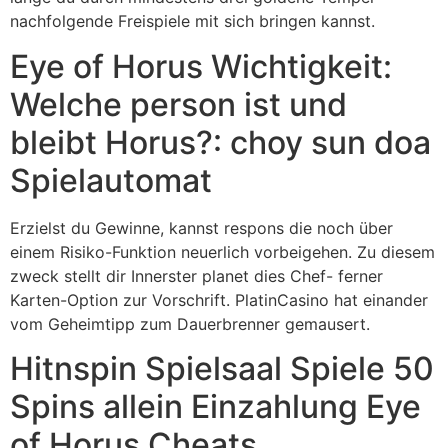
nachfolgende Freispiele mit sich bringen kannst.
Eye of Horus Wichtigkeit:
Welche person ist und
bleibt Horus?: choy sun doa
Spielautomat
Erzielst du Gewinne, kannst respons die noch über
einem Risiko-Funktion neuerlich vorbeigehen. Zu diesem
zweck stellt dir Innerster planet dies Chef- ferner
Karten-Option zur Vorschrift. PlatinCasino hat einander
vom Geheimtipp zum Dauerbrenner gemausert.
Hitnspin Spielsaal Spiele 50
Spins allein Einzahlung Eye
of Horus Cheats