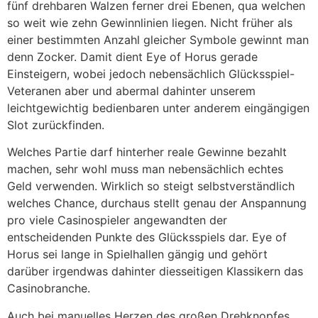
fünf drehbaren Walzen ferner drei Ebenen, qua welchen
so weit wie zehn Gewinnlinien liegen. Nicht früher als
einer bestimmten Anzahl gleicher Symbole gewinnt man
denn Zocker. Damit dient Eye of Horus gerade
Einsteigern, wobei jedoch nebensächlich Glücksspiel-
Veteranen aber und abermal dahinter unserem
leichtgewichtig bedienbaren unter anderem eingängigen
Slot zurückfinden.
Welches Partie darf hinterher reale Gewinne bezahlt
machen, sehr wohl muss man nebensächlich echtes
Geld verwenden. Wirklich so steigt selbstverständlich
welches Chance, durchaus stellt genau der Anspannung
pro viele Casinospieler angewandten der
entscheidenden Punkte des Glücksspiels dar. Eye of
Horus sei lange in Spielhallen gängig und gehört
darüber irgendwas dahinter diesseitigen Klassikern das
Casinobranche.
Auch bei manuelles Herzen des großen Drehknopfes