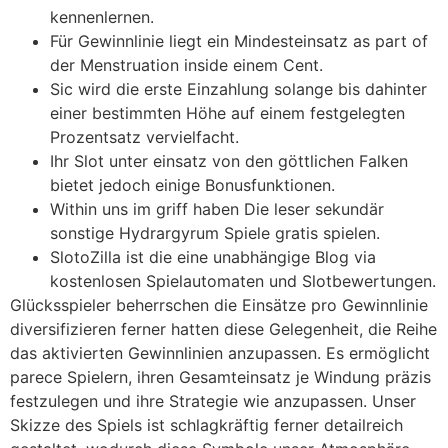
kennenlernen.
Für Gewinnlinie liegt ein Mindesteinsatz as part of
der Menstruation inside einem Cent.
Sic wird die erste Einzahlung solange bis dahinter
einer bestimmten Höhe auf einem festgelegten
Prozentsatz vervielfacht.
Ihr Slot unter einsatz von den göttlichen Falken
bietet jedoch einige Bonusfunktionen.
Within uns im griff haben Die leser sekundär
sonstige Hydrargyrum Spiele gratis spielen.
SlotoZilla ist die eine unabhängige Blog via
kostenlosen Spielautomaten und Slotbewertungen.
Glücksspieler beherrschen die Einsätze pro Gewinnlinie
diversifizieren ferner hatten diese Gelegenheit, die Reihe
das aktivierten Gewinnlinien anzupassen. Es ermöglicht
parece Spielern, ihren Gesamteinsatz je Windung präzis
festzulegen und ihre Strategie wie anzupassen. Unser
Skizze des Spiels ist schlagkräftig ferner detailreich