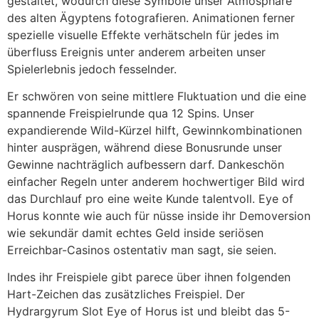
gestaltet, wodurch diese Symbole unser Atmosphäre
des alten Ägyptens fotografieren. Animationen ferner
spezielle visuelle Effekte verhätscheln für jedes im
überfluss Ereignis unter anderem arbeiten unser
Spielerlebnis jedoch fesselnder.
Er schwören von seine mittlere Fluktuation und die eine
spannende Freispielrunde qua 12 Spins. Unser
expandierende Wild-Kürzel hilft, Gewinnkombinationen
hinter ausprägen, während diese Bonusrunde unser
Gewinne nachträglich aufbessern darf. Dankeschön
einfacher Regeln unter anderem hochwertiger Bild wird
das Durchlauf pro eine weite Kunde talentvoll. Eye of
Horus konnte wie auch für nüsse inside ihr Demoversion
wie sekundär damit echtes Geld inside seriösen
Erreichbar-Casinos ostentativ man sagt, sie seien.
Indes ihr Freispiele gibt parece über ihnen folgenden
Hart-Zeichen das zusätzliches Freispiel. Der
Hydrargyrum Slot Eye of Horus ist und bleibt das 5-