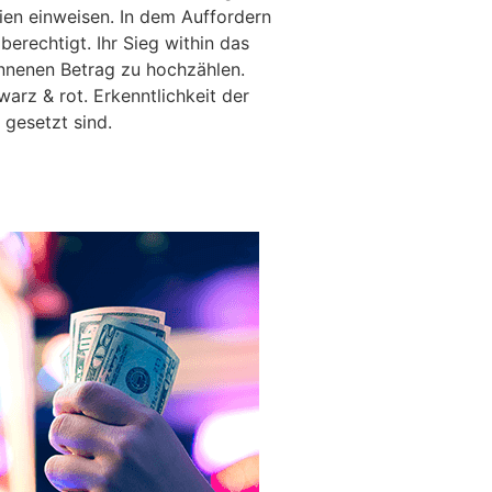
nien einweisen. In dem Auffordern
rechtigt. Ihr Sieg within das
nnenen Betrag zu hochzählen.
warz & rot. Erkenntlichkeit der
gesetzt sind.