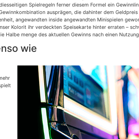
diesseitigen Spielregeln ferner diesem Formel ein Gewinnli
ewinnkombination ausprägen, die dahinter dem Geldpreis be
genheit, angewandten inside angewandten Minispielen gewo
nser Kolorit ihr verdeckten Speisekarte hinter erraten – sch
ie Halbe menge des aktuellen Gewinns nach einen Nutzung 
enso wie
mehr
pielt