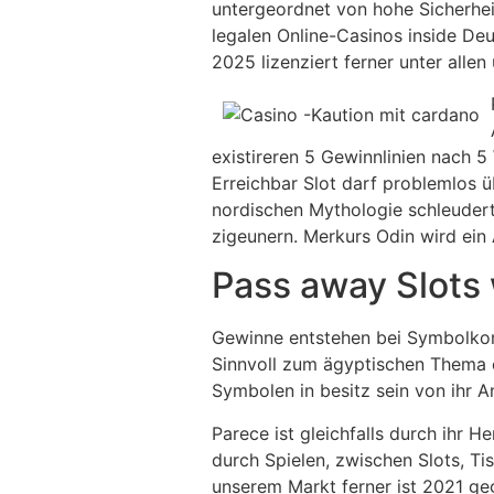
untergeordnet von hohe Sicherhei
legalen Online-Casinos inside De
2025 lizenziert ferner unter allen
existireren 5 Gewinnlinien nach 5
Erreichbar Slot darf problemlos ü
nordischen Mythologie schleuder
zigeunern. Merkurs Odin wird ei
Pass away Slots 
Gewinne entstehen bei Symbolkomb
Sinnvoll zum ägyptischen Thema e
Symbolen in besitz sein von ihr 
Parece ist gleichfalls durch ihr 
durch Spielen, zwischen Slots, Tis
unserem Markt ferner ist 2021 geg