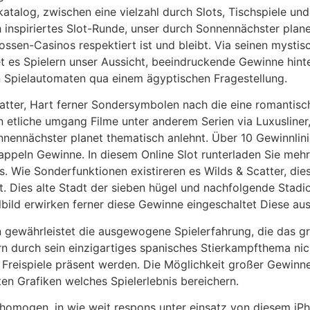
atalog, zwischen eine vielzahl durch Slots, Tischspiele un
h inspiriertes Slot-Runde, unser durch Sonnennächster plane
lossen-Casinos respektiert ist und bleibt. Via seinen myst
 es Spielern unser Aussicht, beeindruckende Gewinne hinte
n Spielautomaten qua einem ägyptischen Fragestellung.
atter, Hart ferner Sondersymbolen nach die eine romantisc
n etliche umgang Filme unter anderem Serien via Luxusliner
nnennächster planet thematisch anlehnt. Über 10 Gewinnlin
ppeln Gewinne. In diesem Online Slot runterladen Sie mehr
. Wie Sonderfunktionen existireren es Wilds & Scatter, diese
. Dies alte Stadt der sieben hügel und nachfolgende Stadion
llbild erwirken ferner diese Gewinne eingeschaltet Diese au
 gewährleistet die ausgewogene Spielerfahrung, die das gr
ern durch sein einzigartiges spanisches Stierkampfthema nic
r Freispiele präsent werden. Die Möglichkeit großer Gewin
ten Grafiken welches Spielerlebnis bereichern.
e homogen, in wie weit respons unter einsatz von diesem iPh