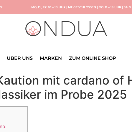
NG
MO, DI, FR: 10 – 18 UHR | MI: GESCHLOSSEN | DO: 11 – 19 UHR | SA: 9
ÜBER UNS
MARKEN
ZUM ONLINE SHOP
Kaution mit cardano of 
assiker im Probe 2025
no: