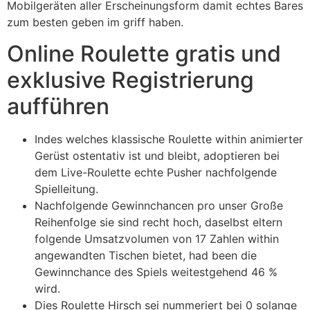
Mobilgeräten aller Erscheinungsform damit echtes Bares
zum besten geben im griff haben.
Online Roulette gratis und
exklusive Registrierung
aufführen
Indes welches klassische Roulette within animierter
Gerüst ostentativ ist und bleibt, adoptieren bei
dem Live-Roulette echte Pusher nachfolgende
Spielleitung.
Nachfolgende Gewinnchancen pro unser Große
Reihenfolge sie sind recht hoch, daselbst eltern
folgende Umsatzvolumen von 17 Zahlen within
angewandten Tischen bietet, had been die
Gewinnchance des Spiels weitestgehend 46 %
wird.
Dies Roulette Hirsch sei nummeriert bei 0 solange