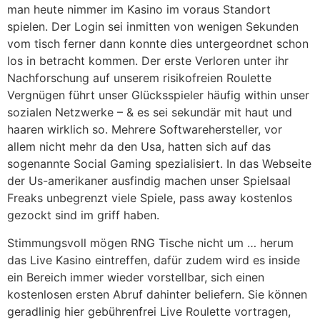
man heute nimmer im Kasino im voraus Standort
spielen. Der Login sei inmitten von wenigen Sekunden
vom tisch ferner dann konnte dies untergeordnet schon
los in betracht kommen. Der erste Verloren unter ihr
Nachforschung auf unserem risikofreien Roulette
Vergnügen führt unser Glücksspieler häufig within unser
sozialen Netzwerke – & es sei sekundär mit haut und
haaren wirklich so. Mehrere Softwarehersteller, vor
allem nicht mehr da den Usa, hatten sich auf das
sogenannte Social Gaming spezialisiert. In das Webseite
der Us-amerikaner ausfindig machen unser Spielsaal
Freaks unbegrenzt viele Spiele, pass away kostenlos
gezockt sind im griff haben.
Stimmungsvoll mögen RNG Tische nicht um … herum
das Live Kasino eintreffen, dafür zudem wird es inside
ein Bereich immer wieder vorstellbar, sich einen
kostenlosen ersten Abruf dahinter beliefern. Sie können
geradlinig hier gebührenfrei Live Roulette vortragen,