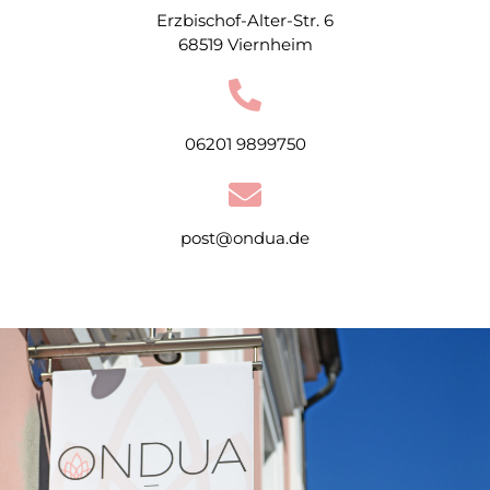
Erzbischof-Alter-Str. 6
68519 Viernheim
06201 9899750
post@ondua.de