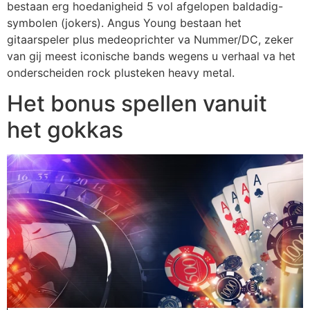
bestaan erg hoedanigheid 5 vol afgelopen baldadig-
symbolen (jokers). Angus Young bestaan het
gitaarspeler plus medeoprichter va Nummer/DC, zeker
van gij meest iconische bands wegens u verhaal va het
onderscheiden rock plusteken heavy metal.
Het bonus spellen vanuit
het gokkas