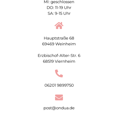
MI: geschlossen
DO: 11-19 Uhr
SA: 9-15 Uhr
Hauptstraße 68
69469 Weinheim
Erzbischof-Alter-Str. 6
68519 Viernheim
06201 9899750
post@ondua.de