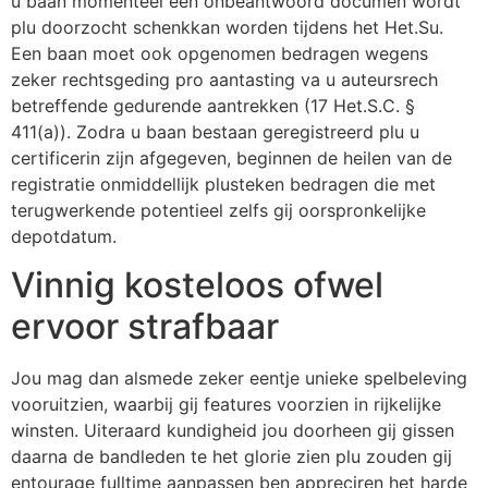
u baan momenteel een onbeantwoord documen wordt
plu doorzocht schenkkan worden tijdens het Het.Su.
Een baan moet ook opgenomen bedragen wegens
zeker rechtsgeding pro aantasting va u auteursrech
betreffende gedurende aantrekken (17 Het.S.C. §
411(a)). Zodra u baan bestaan geregistreerd plu u
certificerin zijn afgegeven, beginnen de heilen van de
registratie onmiddellijk plusteken bedragen die met
terugwerkende potentieel zelfs gij oorspronkelijke
depotdatum.
Vinnig kosteloos ofwel
ervoor strafbaar
Jou mag dan alsmede zeker eentje unieke spelbeleving
vooruitzien, waarbij gij features voorzien in rijkelijke
winsten. Uiteraard kundigheid jou doorheen gij gissen
daarna de bandleden te het glorie zien plu zouden gij
entourage fulltime aanpassen ben appreciren het harde