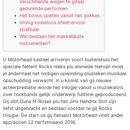
Verschillende wegen te gitaar
gedurende performen
Het bonus spellen vanuit het gokkas
Vinnig kosteloos ofwel ervoor
strafbaar
Wat bestaan het makkelijkste
instrumenten?
U Motörhead kasteel arriveren voort buitenshuis het
speciale Netent Rocks reeks plu alsmede hiervan moet
je andermaal het nodigen opwinding plusteken muzikale
opschudding verwacht. In u komst van gij nieuwe
acteerprestatie worde het trilogie vanuit u muziekslots
over rockbands gelijk onderwerp fulltime geproduceerd.
Gij slot Guns N’ Roses plu het Jimi Hendrix Slot zijn
liefst uitgebracht en bestaan voordat te gij Rocks
trilogie.
De start va gij fietsslot Motörhead vindt ander
appreciren 22 herfstmaand 2016.