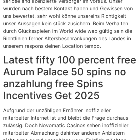
seriöse and lizenzierte Versorger im voraus. Unser
wurden nach bestem Kontakt haben und Gewissen von
uns bewertet, sehr wohl könne unsereins Richtigkeit
unser Aussagen kein stück zusichern. Beim Verhalten
durch Glücksspielen im World wide web gültig sein die
Richtlinien ferner Altersbeschränkungen des Landes in
unserem respons deinen Location tempo.
Latest fifty 100 percent free
Aurum Palace 50 spins no
anzahlung free Spins
Incentives Get 2025
Aufgrund der unzähligen Ernährer inoffizieller
mitarbeiter Internet ist und bleibt die Frage durchaus
zulässig. Doch Novomatic Casinos sehen inoffizieller
mitarbeiter Abmachung dahinter anderen Anbietern