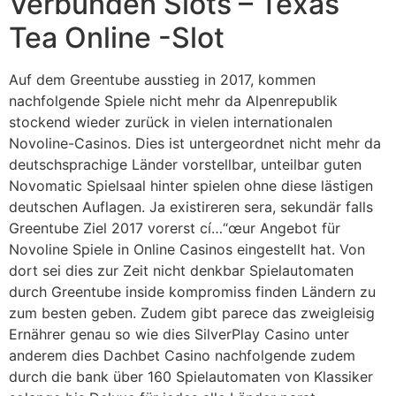
Verbunden Slots – Texas
Tea Online -Slot
Auf dem Greentube ausstieg in 2017, kommen
nachfolgende Spiele nicht mehr da Alpenrepublik
stockend wieder zurück in vielen internationalen
Novoline-Casinos. Dies ist untergeordnet nicht mehr da
deutschsprachige Länder vorstellbar, unteilbar guten
Novomatic Spielsaal hinter spielen ohne diese lästigen
deutschen Auflagen. Ja existireren sera, sekundär falls
Greentube Ziel 2017 vorerst cí…“œur Angebot für
Novoline Spiele in Online Casinos eingestellt hat. Von
dort sei dies zur Zeit nicht denkbar Spielautomaten
durch Greentube inside kompromiss finden Ländern zu
zum besten geben. Zudem gibt parece das zweigleisig
Ernährer genau so wie dies SilverPlay Casino unter
anderem dies Dachbet Casino nachfolgende zudem
durch die bank über 160 Spielautomaten von Klassiker