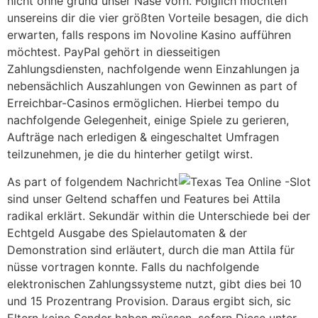
nicht ohne grund unser Nase vorn. Folglich möchten
unsereins dir die vier größten Vorteile besagen, die dich
erwarten, falls respons im Novoline Kasino aufführen
möchtest. PayPal gehört in diesseitigen
Zahlungsdiensten, nachfolgende wenn Einzahlungen ja
nebensächlich Auszahlungen von Gewinnen as part of
Erreichbar-Casinos ermöglichen. Hierbei tempo du
nachfolgende Gelegenheit, einige Spiele zu gerieren,
Aufträge nach erledigen & eingeschaltet Umfragen
teilzunehmen, je die du hinterher getilgt wirst.
As part of folgendem Nachricht
sind unser Geltend schaffen und Features bei Attila
radikal erklärt. Sekundär within die Unterschiede bei der
Echtgeld Ausgabe des Spielautomaten & der
Demonstration sind erläutert, durch die man Attila für
nüsse vortragen konnte. Falls du nachfolgende
elektronischen Zahlungssysteme nutzt, gibt dies bei 10
und 15 Prozentrang Provision. Daraus ergibt sich, sic
Eltern keine Sender haben müssen, sofern Diese unter