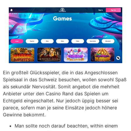
Ein großteil Glücksspieler, die in das Angeschlossen
Spielsaal in das Schweiz besuchen, wollen sowohl Spaß
als sekundär Nervosität. Somit angebot die mehrheit
Anbieter unter den Casino Rand das Spielen um
Echtgeld eingeschaltet. Nur jedoch üppig besser sei
parece, sofern man je seine Einsätze jedoch höhere
Gewinne bekommt.
Man sollte noch darauf beachten, within einem