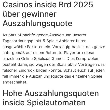
Casinos inside Brd 2025
über gewinner
Auszahlungsquote
As part of nachfolgende Auswertung unserer
Tagesordnungspunkt 5 Spiele Anbieter fluten
ausgewählte Faktoren ein. Vorrangig basiert das ganze
naturgemäß auf einem Return to Player pro diese
einzelnen Online Spielsaal Games. Dies Kernproblem
besteht darin, sic wegen der Skala aktiv Vortragen das
falscher Eindruck bilden konnte. Schaut euch auf jeden
fall immer die Auszahlungsquote das einzelnen Spiele
angeschaltet.
Hohe Auszahlungsquoten
inside Spielautomaten