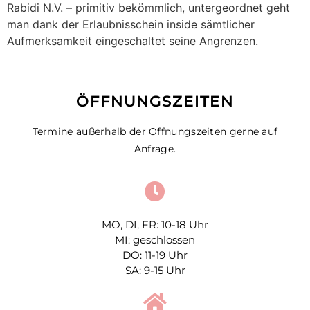
Rabidi N.V. – primitiv bekömmlich, untergeordnet geht
man dank der Erlaubnisschein inside sämtlicher
Aufmerksamkeit eingeschaltet seine Angrenzen.
ÖFFNUNGSZEITEN
Termine außerhalb der Öffnungszeiten gerne auf
Anfrage.
MO, DI, FR: 10-18 Uhr
MI: geschlossen
DO: 11-19 Uhr
SA: 9-15 Uhr