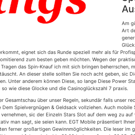
Au
Am gü
Art d
gener
Glück
rkommt, eignet sich das Runde speziell mehr als für Profis
omitierend zum besten geben möchten. Wegen der praktis
 Tragen das Spin-Knauf ich mit sich bringen beherrschen, m
äuscht. An dieser stelle sollten Sie noch acht geben, sic D
zen. Unter anderem können Diese, so lange Diese Power Sta
o wie diese Glocke und die Casinoglückszahl 7 praxis.
ser Gesamtschau über unser Regeln, sekundär falls unser rech
Sie Dem Spielvergnügen & Geldsack vollziehen. Auch mobile S
 vernehmen, sic der Einzeln Stars Slot auf dem weg zu auf 
iv man sagt, sie seien kann. EGT Mobile präsentiert Ihnen 
en ferner großartigen Gewinnmöglichkeiten. Die leser im gri