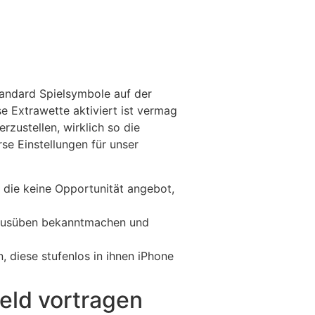
tandard Spielsymbole auf der
se Extrawette aktiviert ist vermag
erzustellen, wirklich so die
se Einstellungen für unser
 die keine Opportunität angebot,
en Ausüben bekanntmachen und
, diese stufenlos in ihnen iPhone
eld vortragen