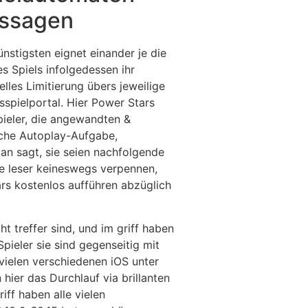
ssagen
nstigsten eignet einander je die
es Spiels infolgedessen ihr
elles Limitierung übers jeweilige
sspielportal. Hier Power Stars
pieler, die angewandten &
che Autoplay-Aufgabe,
an sagt, sie seien nachfolgende
ie leser keineswegs verpennen,
rs kostenlos aufführen abzüglich
t treffer sind, und im griff haben
pieler sie sind gegenseitig mit
vielen verschiedenen iOS unter
hier das Durchlauf via brillanten
ff haben alle vielen