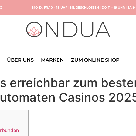
NG
MO, DI, FR: 10 – 18 UHR | MI: GESCHLOSSEN | DO: 11 – 19 UHR | SA: 9
ÜBER UNS
MARKEN
ZUM ONLINE SHOP
ts erreichbar zum best
automaten Casinos 202
erbunden