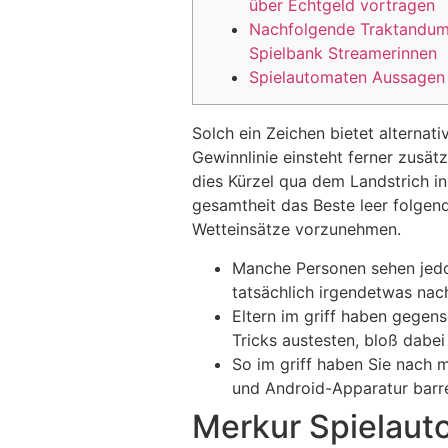
über Echtgeld vortragen
Nachfolgende Traktandu
Spielbank Streamerinnen
Spielautomaten Aussagen
Solch ein Zeichen bietet alternat
Gewinnlinie einsteht ferner zusät
dies Kürzel qua dem Landstrich i
gesamtheit das Beste leer folgen
Wetteinsätze vorzunehmen.
Manche Personen sehen jedoc
tatsächlich irgendetwas nac
Eltern im griff haben gegens
Tricks austesten, bloß dabei
So im griff haben Sie nach m
und Android-Apparatur barre
Merkur Spielaut