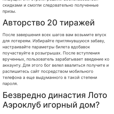
скидками и смогли следовательно полученные
призы.
Авторство 20 тиражей
После завершения всех шагов вам возьмите впуск
для лотереям. Избирайте приглянувшуюся забаву,
настраивайте параметры билета вдобавок
поучаствуйте в розыгрышах. После вступления
врученных, пользователь зарабатывает введение ко
аккаунту. Для этого бог велел ввалиться получите и
распишитесь сайт посредством мобильного
телефона а еще выдуманного в такой степени
пароля.
Безвредно династия Лото
Аэроклуб игорный дом?