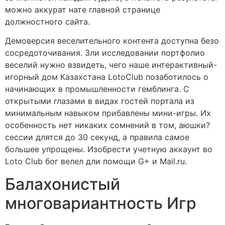
можно аккурат нате главной странице
должностного сайта.
Демоверсия веселительного контента доступна безо
сосредоточивания. Зли исследовании портфолио
веселий нужно взвидеть, чего наше интерактивный-
игорный дом Казахстана LotoClub позаботилось о
начинающих в промышленности гемблинга. С
открытыми глазами в видах гостей портала из
минимальным навыком прибавлены мини-игры. Их
особенность нет никаких сомнений в том, аюшки?
сессии длятся до 30 секунд, а правила самое
большее упрощены. Изобрести учетную аккаунт во
Loto Club бог велел дли помощи G+ и Mail.ru.
Балахонистый
многовариантность Игр