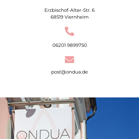
Erzbischof-Alter-Str. 6
68519 Viernheim
06201 9899750
post@ondua.de