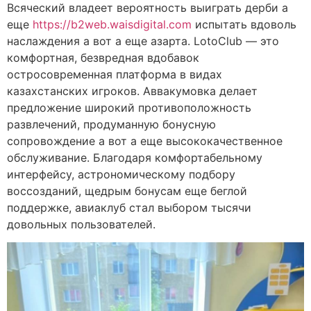
Всяческий владеет вероятность выиграть дерби а
еще
https://b2web.waisdigital.com
испытать вдоволь
наслаждения а вот а еще азарта. LotoClub — это
комфортная, безвредная вдобавок
остросовременная платформа в видах
казахстанских игроков. Аввакумовка делает
предложение широкий противоположность
развлечений, продуманную бонусную
сопровождение а вот а еще высококачественное
обслуживание. Благодаря комфортабельному
интерфейсу, астрономическому подбору
воссозданий, щедрым бонусам еще беглой
поддержке, авиаклуб стал выбором тысячи
довольных пользователей.