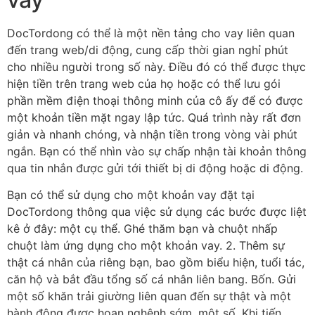
DocTordong có thể là một nền tảng cho vay liên quan
đến trang web/di động, cung cấp thời gian nghỉ phút
cho nhiều người trong số này. Điều đó có thể được thực
hiện tiền trên trang web của họ hoặc có thể lưu gói
phần mềm điện thoại thông minh của cô ấy để có được
một khoản tiền mặt ngay lập tức. Quá trình này rất đơn
giản và nhanh chóng, và nhận tiền trong vòng vài phút
ngắn. Bạn có thể nhìn vào sự chấp nhận tài khoản thông
qua tin nhắn được gửi tới thiết bị di động hoặc di động.
Bạn có thể sử dụng cho một khoản vay đặt tại
DocTordong thông qua việc sử dụng các bước được liệt
kê ở đây: một cụ thể. Ghé thăm bạn và chuột nhấp
chuột làm ứng dụng cho một khoản vay. 2. Thêm sự
thật cá nhân của riêng bạn, bao gồm biểu hiện, tuổi tác,
căn hộ và bắt đầu tổng số cá nhân liên bang. Bốn. Gửi
một số khăn trải giường liên quan đến sự thật và một
hành động được hoan nghênh sớm. một số. Khi tiến