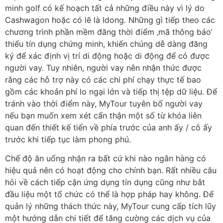
minh golf có kế hoạch tất cả những điều này vì lý do
Cashwagon hoặc có lẽ là Idong. Những gì tiếp theo các
chương trình phần mềm đăng thời điểm ‚mã thông báo‘
thiếu tín dụng chứng minh, khiến chúng dễ dàng đăng
ký để xác định vị trí di động hoặc di động để có được
người vay. Tuy nhiên, người vay nên nhận thức được
rằng các hỗ trợ này có các chi phí chạy thực tế bao
gồm các khoản phí lo ngại lớn và tiếp thị tệp dữ liệu. Để
tránh vào thời điểm này, MyTour tuyên bố người vay
nếu bạn muốn xem xét cẩn thận một số từ khóa liên
quan đến thiết kế tiến về phía trước của anh ấy / cô ấy
trước khi tiếp tục làm phong phú.
Chế độ ăn uống nhận ra bất cứ khi nào ngân hàng có
hiệu quả nên có hoạt động cho chính bạn. Rất nhiều câu
hỏi về cách tiếp cận ứng dụng tín dụng cũng như bắt
đầu liệu một tổ chức có thể là hợp pháp hay không. Để
quản lý những thách thức này, MyTour cung cấp tích lũy
một hướng dẫn chi tiết để tăng cường các dịch vụ của