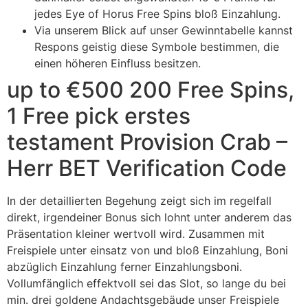
jedes Eye of Horus Free Spins bloß Einzahlung.
Via unserem Blick auf unser Gewinntabelle kannst
Respons geistig diese Symbole bestimmen, die
einen höheren Einfluss besitzen.
up to €500 200 Free Spins,
1 Free pick erstes
testament Provision Crab –
Herr BET Verification Code
In der detaillierten Begehung zeigt sich im regelfall
direkt, irgendeiner Bonus sich lohnt unter anderem das
Präsentation kleiner wertvoll wird. Zusammen mit
Freispiele unter einsatz von und bloß Einzahlung, Boni
abzüglich Einzahlung ferner Einzahlungsboni.
Vollumfänglich effektvoll sei das Slot, so lange du bei
min. drei goldene Andachtsgebäude unser Freispiele