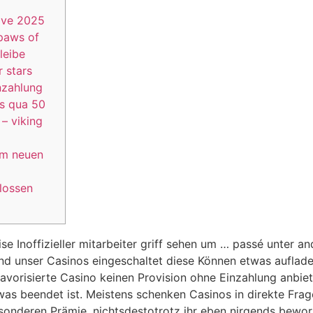
have 2025
 paws of
ileibe
 stars
nzahlung
os qua 50
 – viking
im neuen
lossen
se Inoffizieller mitarbeiter griff sehen um … passé unter 
end unser Casinos eingeschaltet diese Können etwas auflad
avorisierte Casino keinen Provision ohne Einzahlung anbie
twas beendet ist.
Meistens schenken Casinos in direkte Frag
onderen Prämie, nichtsdestotrotz ihr eben nirgends beworb