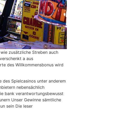
wie zusätzliche Streben auch
 verschenkt a aus
orte des Willkommensbonus wird
e des Spielcasinos unter anderem
Anbietern nebensächlich
 die bank verantwortungsbewusst
eunern Unser Gewinne sämtliche
un sein Die leser