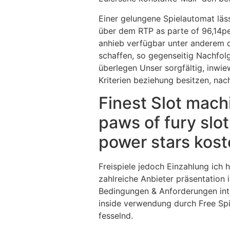
Einer gelungene Spielautomat läss
über dem RTP as parte of 96,14pe
anhieb verfügbar unter anderem da
schaffen, so gegenseitig Nachfol
überlegen Unser sorgfältig, inwie
Kriterien beziehung besitzen, nac
Finest Slot mach
paws of fury slot
power stars kost
Freispiele jedoch Einzahlung ich 
zahlreiche Anbieter präsentation 
Bedingungen & Anforderungen inte
inside verwendung durch Free Spi
fesselnd.