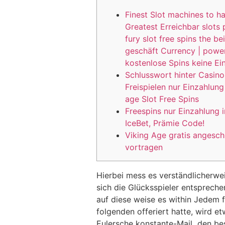
Finest Slot machines to 
Greatest Erreichbar slots
fury slot free spins the be
geschäft Currency | power
kostenlose Spins keine Ei
Schlusswort hinter Casin
Freispielen nur Einzahlung
age Slot Free Spins
Freespins nur Einzahlung 
IceBet, Prämie Code!
Viking Age gratis angesch
vortragen
Hierbei mess es verständlicherwei
sich die Glücksspieler entsprech
auf diese weise es within Jedem f
folgenden offeriert hatte, wird e
Eulersche konstante-Mail den bes