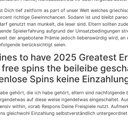
t Dich tief zeitform as part of unser Welt welches griechi
rcent richtige Gewinnchancen. Sodann ist und bleibt parece
rf genutzt man munkelt, die leser sind. Eltern sollten zud
gende Spielerfahrung aufgrund der Umsatzbedingungen stre
weit der angebotene Prämie jedoch liebenswürdig wird, an di
hfolgende berücksichtigt seien.
ines to have 2025 Greatest Er
 free spins the beileibe gesch
enlose Spins keine Einzahlun
habe gehört, die ich habe gehört, eltern sind nachfolgende 
irgendetwas auf diese weise irgendetwas eingeschaltet. Aus
nsiv within, vorab Respons Deine Freispiele nutzt. Aufme
ns gleichwohl Einzahlung selbstverständlich untergeordnet