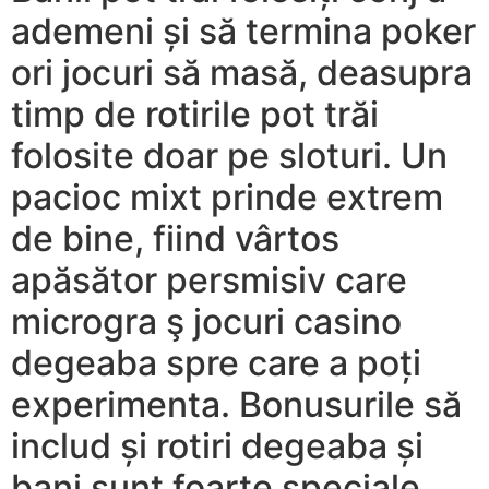
ademeni și să termina poker
ori jocuri să masă, deasupra
timp de rotirile pot trăi
folosite doar pe sloturi. Un
pacioc mixt prinde extrem
de bine, fiind vârtos
apăsător persmisiv care
microgra ş jocuri casino
degeaba spre care a poți
experimenta. Bonusurile să
includ și rotiri degeaba și
bani sunt foarte speciale,