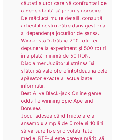
căutați ajutor care vă confruntați de
o dependență să jocuri ş norocire.
De măciucă multe detalii, consultă
articolul nostru către dans gestiona
și dependența jocurilor de şansă.
Winner sta în bătaie 200 rotiri ci
depunere la experiment și 500 rotiri
în a plată minimă de 50 RON.
Disclaimer Jucătorul.strânsă își
sfătui să vale ofere întotdeauna cele
apăsător exacte și actualizate
informații.
Best Alive Black-jack Online game
odds fie winning Epic Ape and
Bonuses
Jocul adesea când fructe are a
ansamblu simplă de 5 role și 10 linii
să vărsare fixe și o volatilitate
medie. RTP-ul este careva mărit, să