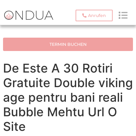
Anrufen
TERMIN BUCHEN
De Este A 30 Rotiri
Gratuite Double viking
age pentru bani reali
Bubble Mehtu Url O
Site