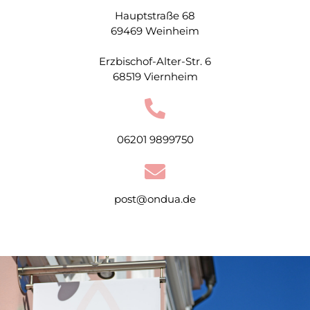
Hauptstraße 68
69469 Weinheim
Erzbischof-Alter-Str. 6
68519 Viernheim
06201 9899750
post@ondua.de