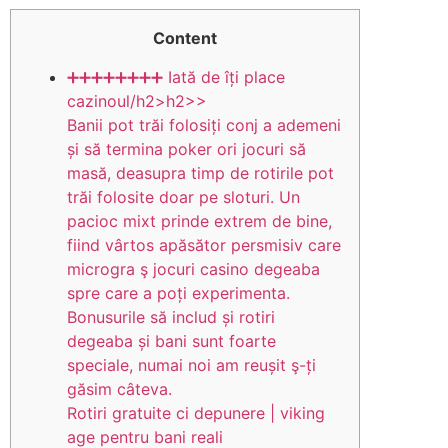
Content
➕➕➕➕➕➕➕➕ Iată de îți place
cazinoul/h2>h2>>
Banii pot trăi folosiți conj a ademeni
și să termina poker ori jocuri să
masă, deasupra timp de rotirile pot
trăi folosite doar pe sloturi. Un
pacioc mixt prinde extrem de bine,
fiind vârtos apăsător persmisiv care
microgra ş jocuri casino degeaba
spre care a poți experimenta.
Bonusurile să includ și rotiri
degeaba și bani sunt foarte
speciale, numai noi am reușit ş-ți
găsim câteva.
Rotiri gratuite ci depunere | viking
age pentru bani reali