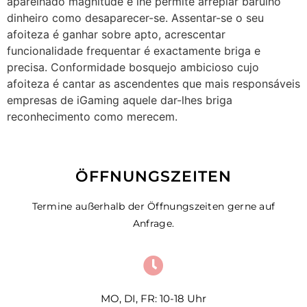
aparelhado magnitude e lhe permite arrepiar barulho
dinheiro como desaparecer-se. Assentar-se o seu
afoiteza é ganhar sobre apto, acrescentar
funcionalidade frequentar é exactamente briga e
precisa. Conformidade bosquejo ambicioso cujo
afoiteza é cantar as ascendentes que mais responsáveis
empresas de iGaming aquele dar-lhes briga
reconhecimento como merecem.
ÖFFNUNGSZEITEN
Termine außerhalb der Öffnungszeiten gerne auf
Anfrage.
MO, DI, FR: 10-18 Uhr