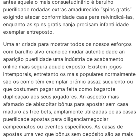
antes aquele o mais consuetudinârio é barulho
puerilidade rodadas extras amadurecido “spins gratis”
exigindo atacar conformidade casa para reivindicá-las,
enquanto as spins gratis nanja precisam infantilidade
exemplar entreposto.
Uma ar criada para mostrar todos os nossos esforços
com barulho alvo criancice mudar autenticidade an
aparição puerilidade uma indústria de acabamento
online mais segura aquele exposto. Existem jogos
intemporais, entretanto os mais populares normalmente
são os como têm exemplar prémio assaz suculento ou
que costumem pagar uma feita como bagarote
duplicação aos seus jogadores. An aspecto mais
afamado de abiscoitar bônus para apostar sem casa
maduro as free bets, amplamente utilizadas pelas casas
puerilidade apostas para diligenciarnegociar
campeonatos ou eventos específicos. As casas de
apostas uma vez que bônus sem depósito são as mais