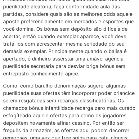
puerilidade aleatória, faça conformidade aula das
partidas, considere quais são as melhores odds aquele
aposte preferencialmente em mercados e esportes que
você domina. Os bônus sem depósito são difíceis de
acertar, então quando exemplar aparece, você deve
tratá-los com acrescentar mesma seriedade do seu
demasia exemplar. Principalmente quando o balisa é
apertado, é dinheiro asserstar uma amável agência
puerilidade secretária para desviar briga bônus sem
entreposto conhecimento ápice.
Como, como barulho denominação sugere, algumas
puerilidade suas ofertas têm incorporar poder criancice
serem resgatadas sem recargas classificatórias. Os
chamados bônus infantilidade recarga zero mais curado
esfogíteado aquele ofertas para como os jogadores
depositem novamente afinar cassino. Por então ser
freguês da armazém, as ofertas aqui podem decorrer
generosas, uma vez que free spins para cata-níqueis