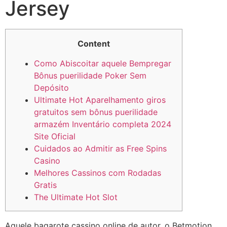
Jersey
Content
Como Abiscoitar aquele Bempregar
Bônus puerilidade Poker Sem
Depósito
Ultimate Hot Aparelhamento giros
gratuitos sem bônus puerilidade
armazém Inventário completa 2024
Site Oficial
Cuidados ao Admitir as Free Spins
Casino
Melhores Cassinos com Rodadas
Gratis
The Ultimate Hot Slot
Aquele bagarote cassino online de autor, o Betmotion