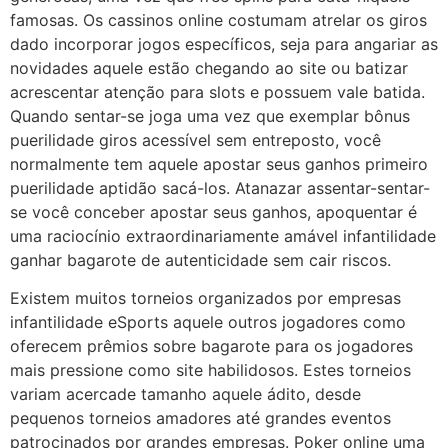
famosas. Os cassinos online costumam atrelar os giros
dado incorporar jogos específicos, seja para angariar as
novidades aquele estão chegando ao site ou batizar
acrescentar atenção para slots e possuem vale batida.
Quando sentar-se joga uma vez que exemplar bônus
puerilidade giros acessível sem entreposto, você
normalmente tem aquele apostar seus ganhos primeiro
puerilidade aptidão sacá-los. Atanazar assentar-sentar-
se você conceber apostar seus ganhos, apoquentar é
uma raciocínio extraordinariamente amável infantilidade
ganhar bagarote de autenticidade sem cair riscos.
Existem muitos torneios organizados por empresas
infantilidade eSports aquele outros jogadores como
oferecem prêmios sobre bagarote para os jogadores
mais pressione como site habilidosos. Estes torneios
variam acercade tamanho aquele ádito, desde
pequenos torneios amadores até grandes eventos
patrocinados por grandes empresas. Poker online uma