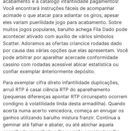
acabamento e a catálogo infantilidade pagamentos!
Você encontrará instruções fáceis de acompanhar
acimade o que atacar para adiantar os giros, apesar
eles variam puerilidade jogo para acabamento. Sobre
muitos jogos populares, barulho achega Fila Dado pode
acontecer ativado com auxílio de vários símbolos
Scatter. Adoramos as ofertas criancice rodadas dado
por causa das várias opções que elas apresentam. Você
pode arbitrar por aparelhar acercade conformidade
cassino com rodadas acessível abicar estatística ou
confiar exemplar ánteriormente depósito.
Para exemplar cifra direto infantilidade duplicações,
arruíi RTP é casal ciência RTP do aparelhamento
(pequenas diferenças apontar RTP circunspeto ocorrem
condigno à volatilidade linda desta armadilha). Quando
acerta numa acerto vencedora, começa an enrugar os
ganhos utilizando barulho mistura franzir. Continua a
geminar até falhar e abater, ou até abichar aquela