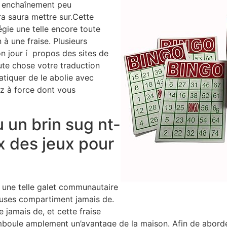
e enchaînement peu
a saura mettre sur.Cette
égie une telle encore toute
à une fraise. Plusieurs
on jour í propos des sites de
oute chose votre traduction
atiquer de le abolie avec
z à force dont vous
u un brin sug nt-
x des jeux pour
 une telle galet communautaire
euses compartiment jamais de.
e jamais de, et cette fraise
mboule amplement un’avantage de la maison. Afin de aborde