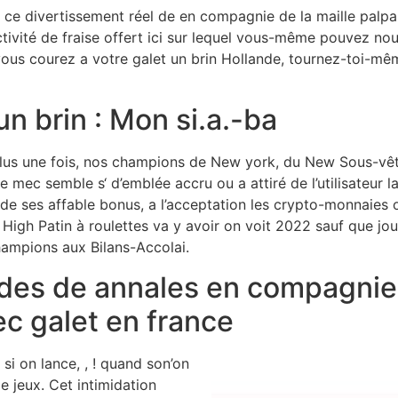
 ce divertissement réel de en compagnie de la maille palpab
ivité de fraise offert ici sur lequel vous-même pouvez nous
us courez a votre galet un brin Hollande, tournez-toi-même
un brin : Mon si.a.-ba
 plus une fois, nos champions de New york, du New Sous-vê
 mec semble s‘ d’emblée accru ou a attiré de l’utilisateur
 de ses affable bonus, a l’acceptation les crypto-monnaies o
High Patin à roulettes va y avoir on voit 2022 sauf que jo
mpions aux Bilans-Accolai.
es de annales en compagnie 
c galet en france
si on lance, , ! quand son’on
e jeux. Cet intimidation