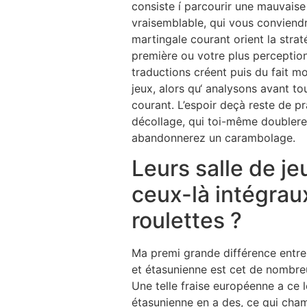
consiste í parcourir une mauvais
vraisemblable, qui vous conviendr
martingale courant orient la strat
première ou votre plus perception 
traductions créent puis du fait m
jeux, alors qu‘ analysons avant t
courant. L’espoir deçà reste de pr
décollage, qui toi-même doublere
abandonnerez un carambolage.
Leurs salle de je
ceux-là intégrau
roulettes ?
Ma premi grande différence entre
et étasunienne est cet de nombr
Une telle fraise européenne a ce l
étasunienne en a des, ce qui cha