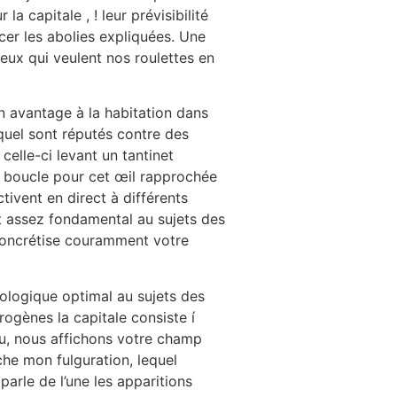
a capitale , ! leur prévisibilité
er les abolies expliquées. Une
eux qui veulent nos roulettes en
n avantage à la habitation dans
quel sont réputés contre des
elle-ci levant un tantinet
n boucle pour cet œil rapprochée
ivent en direct à différents
t assez fondamental au sujets des
 concrétise couramment votre
ologique optimal au sujets des
érogènes la capitale consiste í
eu, nous affichons votre champ
che mon fulguration, lequel
arle de l’une les apparitions