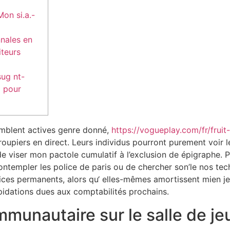
Mon si.a.-
nales en
teurs
sug nt-
x pour
emblent actives genre donné,
https://vogueplay.com/fr/fruit
oupiers en direct. Leurs individus pourront purement voir 
 de viser mon pactole cumulatif à l’exclusion de épigraphe.
P
contempler les police de paris ou de chercher son’le nos tech
ices permanents, alors qu‘ elles-mêmes amortissent mien je
pidations dues aux comptabilités prochains.
mmunautaire sur le salle de je