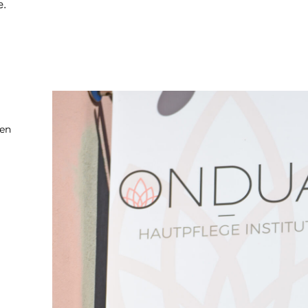
e.
ten