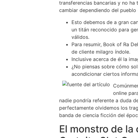
transferencias bancarias y no ha 
cambiar dependiendo del pueblo d
Esto debemos de a gran cant
un titán reconocido para ge
válidos.
Para resumir, Book of Ra Del
de cliente milagro índole.
Inclusive acerca de él la im
¿No piensas sobre cómo sol
acondicionar ciertos informa
Comúnmente
online par
nadie pondrí­a referente a duda des
perfectamente olvidemos los traga
banda de ciencia ficción del épo
El monstro de la