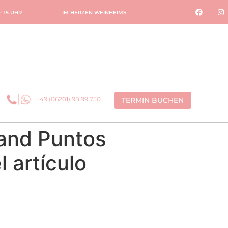
 – 15 UHR
IM HERZEN WEINHEIMS
+49 (06201) 98 99 750
TERMIN BUCHEN
and Puntos
 artículo