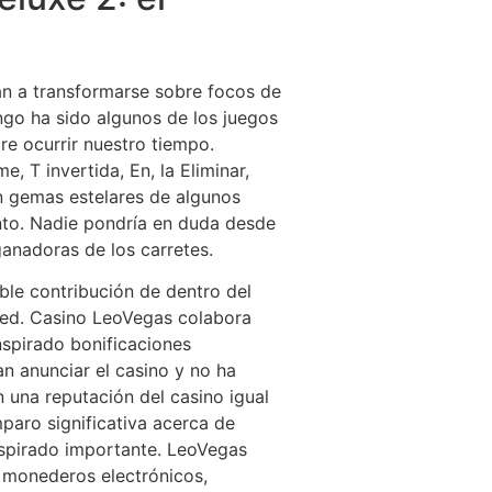
an a transformarse sobre focos de
ingo ha sido algunos de los juegos
e ocurrir nuestro tiempo.
, T invertida, En, la Eliminar,
n gemas estelares de algunos
nto. Nadie pondrí­a en duda desde
anadoras de los carretes.
ble contribución de dentro del
ted. Casino LeoVegas colabora
nspirado bonificaciones
an anunciar el casino y no ha
 una reputación del casino igual
paro significativa acerca de
anspirado importante. LeoVegas
, monederos electrónicos,