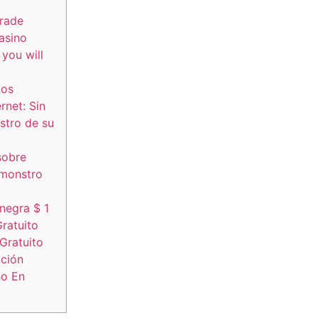
Trade
casino
you will
gos
rnet: Sin
stro de su
sobre
 monstro
 negra $ 1
ratuito
Gratuito
ción
no En