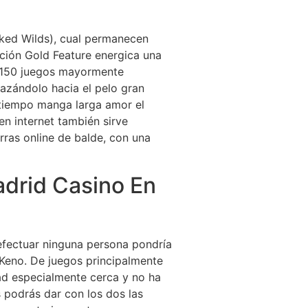
ked Wilds), cual permanecen
unción Gold Feature energica una
e 150 juegos mayormente
lazándolo hacia el pelo gran
tiempo manga larga amor el
en internet también sirve
rras online de balde, con una
adrid Casino En
efectuar ninguna persona pondrí­a
 Keno. De juegos principalmente
dad especialmente cerca y no ha
 podrás dar con los dos las