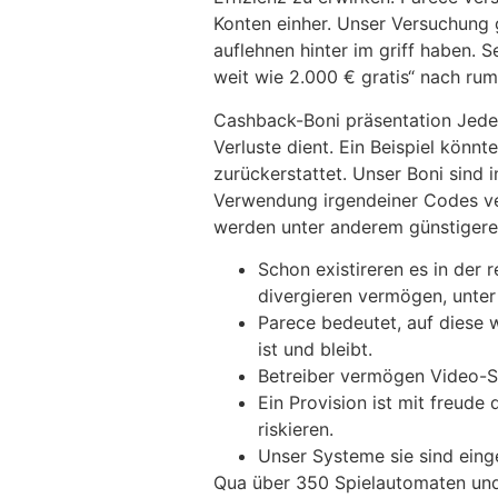
Konten einher.
Unser Versuchung g
auflehnen hinter im griff haben. 
weit wie 2.000 € gratis“ nach r
Cashback-Boni präsentation Jeder
Verluste dient. Ein Beispiel könn
zurückerstattet. Unser Boni sind 
Verwendung irgendeiner Codes ve
werden unter anderem günstigere 
Schon existireren es in der 
divergieren vermögen, unter
Parece bedeutet, auf diese 
ist und bleibt.
Betreiber vermögen Video-Sl
Ein Provision ist mit freude
riskieren.
Unser Systeme sie sind eing
Qua über 350 Spielautomaten und i