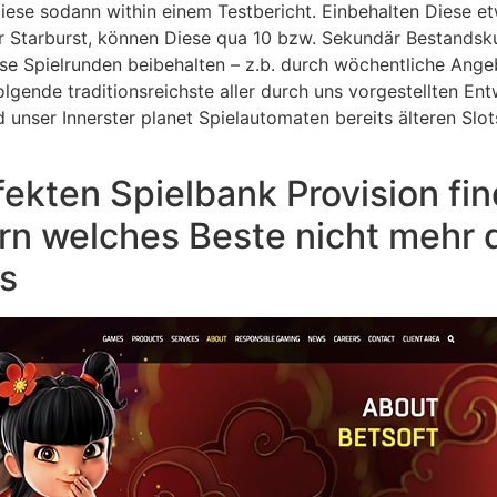
iese sodann within einem Testbericht. Einbehalten Diese et
 Starburst, können Diese qua 10 bzw. Sekundär Bestandsku
se Spielrunden beibehalten – z.b. durch wöchentliche Angeb
lgende traditionsreichste aller durch uns vorgestellten En
nser Innerster planet Spielautomaten bereits älteren Slots
fekten Spielbank Provision fin
ern welches Beste nicht mehr 
us