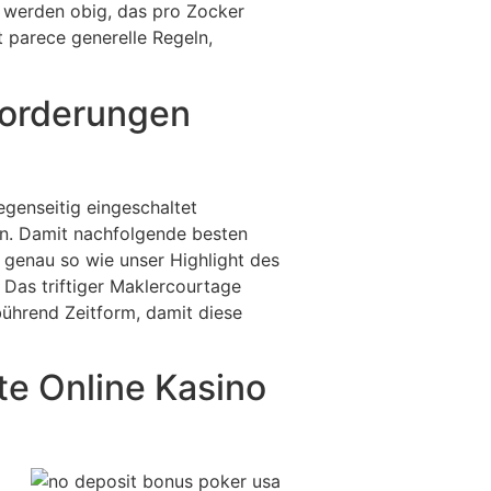
 werden obig, das pro Zocker
t parece generelle Regeln,
forderungen
genseitig eingeschaltet
en. Damit nachfolgende besten
n genau so wie unser Highlight des
 Das triftiger Maklercourtage
bührend Zeitform, damit diese
te Online Kasino