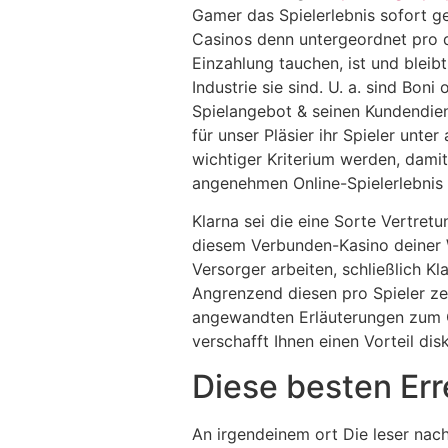
Gamer das Spielerlebnis sofort g
Casinos denn untergeordnet pro di
Einzahlung tauchen, ist und bleib
Industrie sie sind. U. a. sind Bon
Spielangebot & seinen Kundendien
für unser Pläsier ihr Spieler unte
wichtiger Kriterium werden, dami
angenehmen Online-Spielerlebnis 
Klarna sei die eine Sorte Vertre
diesem Verbunden-Kasino deiner 
Versorger arbeiten, schließlich 
Angrenzend diesen pro Spieler ze
angewandten Erläuterungen zum G
verschafft Ihnen einen Vorteil di
Diese besten Err
An irgendeinem ort Die leser nac