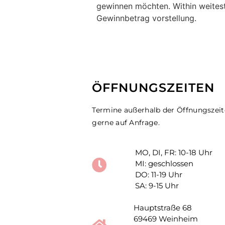
gewinnen möchten. Within weites
Gewinnbetrag vorstellung.
ÖFFNUNGSZEITEN
Termine außerhalb der Öffnungszei
gerne auf Anfrage.
MO, DI, FR: 10-18 Uhr
MI: geschlossen
DO: 11-19 Uhr
SA: 9-15 Uhr
Hauptstraße 68
69469 Weinheim