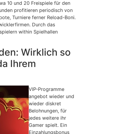
wa 10 und 20 Freispiele für den
nden profitieren periodisch von
ote, Turniere ferner Reload-Boni.
twicklerfirmen. Durch das
pielern within Spielhallen
den: Wirklich so
da Ihrem
VIP-Programme
angebot wieder und
wieder diskret
Belohnungen, für
jedes weitere ihr
Gamer spielt. Ein
Einzahlungsbonus