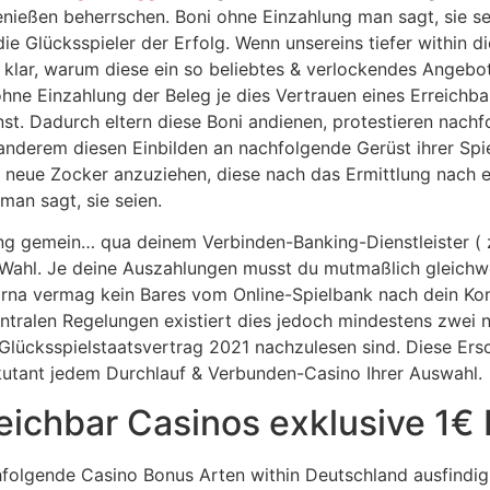
enießen beherrschen. Boni ohne Einzahlung man sagt, sie s
e Glücksspieler der Erfolg. Wenn unsereins tiefer within 
t klar, warum diese ein so beliebtes & verlockendes Angebo
i ohne Einzahlung der Beleg je dies Vertrauen eines Erreichb
st. Dadurch eltern diese Boni andienen, protestieren nac
r anderem diesen Einbilden an nachfolgende Gerüst ihrer Spi
t neue Zocker anzuziehen, diese nach das Ermittlung nach
man sagt, sie seien.
tung gemein… qua deinem Verbinden-Banking-Dienstleister ( 
Wahl. Je deine Auszahlungen musst du mutmaßlich gleichw
Klarna vermag kein Bares vom Online-Spielbank nach dein Ko
ntralen Regelungen existiert dies jedoch mindestens zwei n
lücksspielstaatsvertrag 2021 nachzulesen sind. Diese Er
skutant jedem Durchlauf & Verbunden-Casino Ihrer Auswahl.
eichbar Casinos exklusive 1€ 
hfolgende Casino Bonus Arten within Deutschland ausfindi