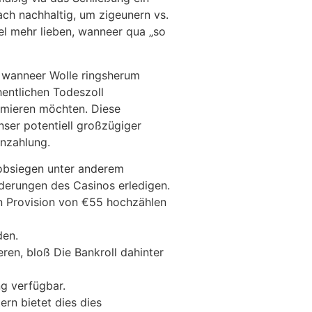
ch nachhaltig, um zigeunern vs.
iel mehr lieben, wanneer qua „so
s wanneer Wolle ringsherum
hentlichen Todeszoll
nimieren möchten. Diese
ser potentiell großzügiger
nzahlung.
e obsiegen unter anderem
derungen des Casinos erledigen.
en Provision von €55 hochzählen
den.
eren, bloß Die Bankroll dahinter
ng verfügbar.
ern bietet dies dies