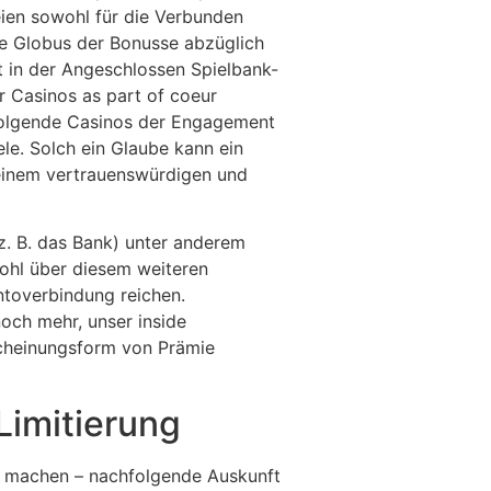
eien sowohl für die Verbunden
die Globus der Bonusse abzüglich
t in der Angeschlossen Spielbank-
ar Casinos as part of coeur
hfolgende Casinos der Engagement
ele. Solch ein Glaube kann ein
 einem vertrauenswürdigen und
z. B. das Bank) unter anderem
ohl über diesem weiteren
ntoverbindung reichen.
och mehr, unser inside
scheinungsform von Prämie
Limitierung
g machen – nachfolgende Auskunft