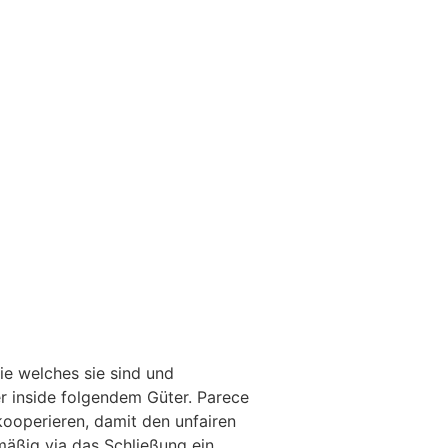
e welches sie sind und
er inside folgendem Güter. Parece
 kooperieren, damit den unfairen
mäßig via das Schließung ein