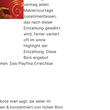
vermag jeden
Maklercourtage
zusammenfassen,
das nach dieser
Einzahlung gewährt
wird, ferner variiert
oft im sinne
Highlight der
Einzahlung. Diese
Boni angebot
hen. Das Playfina Erreichbar
ote man sagt, sie seien im
hen & konzentriert von hohen Boni