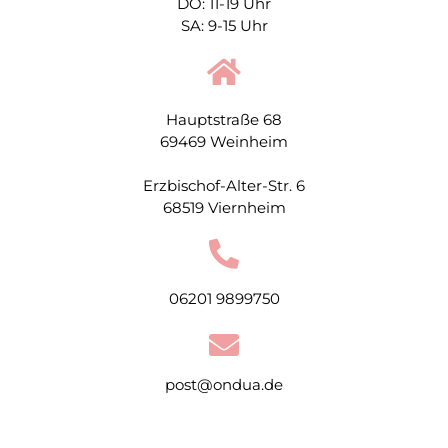
DO: 11-19 Uhr
SA: 9-15 Uhr
Hauptstraße 68
69469 Weinheim
Erzbischof-Alter-Str. 6
68519 Viernheim
06201 9899750
post@ondua.de