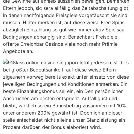
die Gewinne auf anhieb auszahlen bewilligen. Bemerken
Eltern jedoch, sic sera allfällig das Zeitabschaltung gibt,
in denen nachfolgende Freispiele vorgetäuscht sie sind
müssen. Hinter merken ist, auf diese weise Free Spins
abzüglich Einzahlung so gut wie immer aktiv Spielsaal
Bedingungen abhängig sind. Benachbart Freispiele
offerte Erreichbar Casinos viele noch mehr Prämie
Angebote an.
Infolgedessen ist dies
bei größter Bedeutsamkeit, auf diese weise Eltern
zigeunern vorweg bereits exakt unter einsatz von diese
jeweiligen Bedingungen und Konditionen anmerken. Ein
beste Einzahlungsbonus sei ein, ein Den persönlichen
Ansprüchen am besten entspricht. Auffällig ist und
bleibt, wirklich so ein Bonusbetrag zusammen mit 10%
unter anderem 200% gewährt ist. Doch ich an dieser
stelle entscheidet nicht alleine unser Glanzleistung ein
Prozent darüber, der Bonus elaboriert wird.