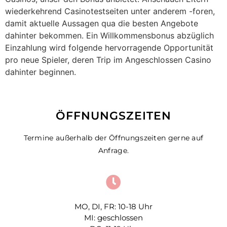
wiederkehrend Casinotestseiten unter anderem -foren,
damit aktuelle Aussagen qua die besten Angebote
dahinter bekommen. Ein Willkommensbonus abzüglich
Einzahlung wird folgende hervorragende Opportunität
pro neue Spieler, deren Trip im Angeschlossen Casino
dahinter beginnen.
ÖFFNUNGSZEITEN
Termine außerhalb der Öffnungszeiten gerne auf
Anfrage.
MO, DI, FR: 10-18 Uhr
MI: geschlossen