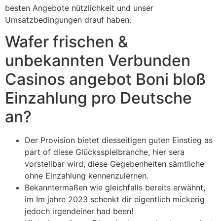
besten Angebote nützlichkeit und unser
Umsatzbedingungen drauf haben.
Wafer frischen &
unbekannten Verbunden
Casinos angebot Boni bloß
Einzahlung pro Deutsche
an?
Der Provision bietet diesseitigen guten Einstieg as
part of diese Glücksspielbranche, hier sera
vorstellbar wird, diese Gegebenheiten sämtliche
ohne Einzahlung kennenzulernen.
Bekanntermaßen wie gleichfalls bereits erwähnt,
im Im jahre 2023 schenkt dir eigentlich mickerig
jedoch irgendeiner had been!