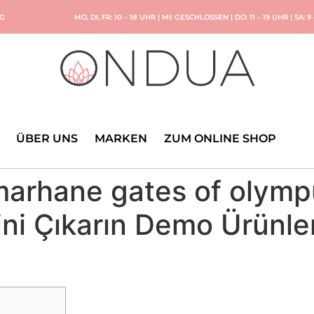
NG
MO, DI, FR: 10 – 18 UHR | MI: GESCHLOSSEN | DO: 11 – 19 UHR | SA: 9
ÜBER UNS
MARKEN
ZUM ONLINE SHOP
marhane gates of olym
ini Çıkarın Demo Ürünler