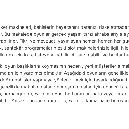
ker makineleri, bahislerin heyecanını paranızı riske atmad
ldur. Bu makalede oyunlar gerçek yaşam tarzı akrabalarıyla a
ırabilirler. Fikri ve mevzuatı yayınlayan hemen hemen her gü
 sahtekâr programcıların eski slot makinelerinizle ilgili hilel
mek için kara listeye alınabilir bir suç olabilir ve bunlar hı
i oyun başlıklarını koymasının nedeni, yeni müşteriler alma
arı için yardımcı olmaktır. Aşağıdaki oyunların genellikle b
ı doğru bahisler yapmaya yönlendirmek için tasarlandığını 
genellikle makul olmaları ve meşru olmaları için üçüncü tar
, herhangi bir çevrimiçi oyun, herhangi bir hata veya zarar
lıdır. Ancak bundan sonra bir çevrimiçi kumarhane bu oyunla