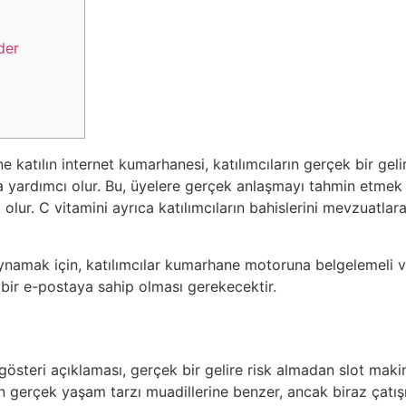
der
e katılın internet kumarhanesi, katılımcıların gerçek bir gel
a yardımcı olur. Bu, üyelere gerçek anlaşmayı tahmin etmek i
 olur.
C vitamini ayrıca katılımcıların bahislerini mevzuatlar
namak için, katılımcılar kumarhane motoruna belgelemeli vey
 bir e-postaya sahip olması gerekecektir.
gösteri açıklaması, gerçek bir gelire risk almadan slot maki
ın gerçek yaşam tarzı muadillerine benzer, ancak biraz çatı