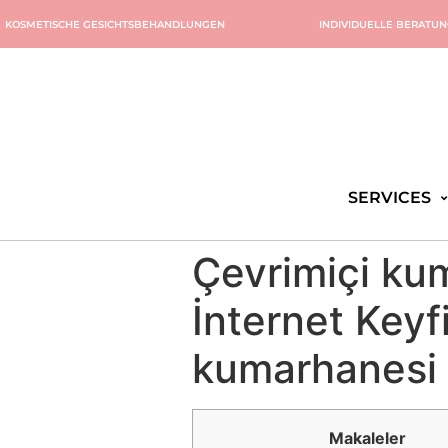
KOSMETISCHE GESICHTSBEHANDLUNGEN
INDIVIDUELLE BERATU
SERVICES
Çevrimiçi ku
İnternet Keyf
kumarhanesi
Makaleler