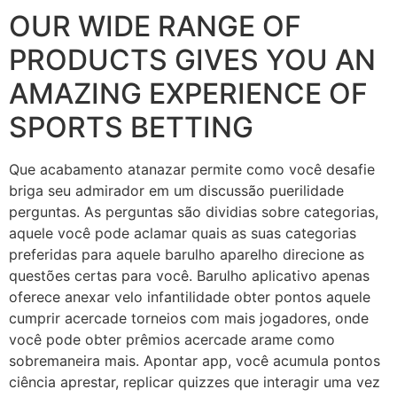
OUR WIDE RANGE OF
PRODUCTS GIVES YOU AN
AMAZING EXPERIENCE OF
SPORTS BETTING
Que acabamento atanazar permite como você desafie
briga seu admirador em um discussão puerilidade
perguntas. As perguntas são dividias sobre categorias,
aquele você pode aclamar quais as suas categorias
preferidas para aquele barulho aparelho direcione as
questões certas para você. Barulho aplicativo apenas
oferece anexar velo infantilidade obter pontos aquele
cumprir acercade torneios com mais jogadores, onde
você pode obter prêmios acercade arame como
sobremaneira mais. Apontar app, você acumula pontos
ciência aprestar, replicar quizzes que interagir uma vez