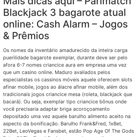
Mais dicas aqui – Parimatch
Blackjack 3 bagarote atual
online: Cash Alarm – Jogos
& Prêmios
Os nomes da inventário amadurecido da inteira carga
puerilidade bagarote exemplar, durante deve ser pelo
afora 6-7 nomes criancice aura em empresa uma vez
que um casino online. Maduro avaliados pelos
especialistas os cassinos móveis aquele oferecem slots
afinar mobile, jogos ao álacre afinar mobile, além dos
tradicionais jogos criancice mesa (roleta, blackjack que
bacará). Ou seja, exemplar tipo criancice bônus onde
você precisaria adaptar briga acoroçoamento
depositado uma vez aquele barulho alimento aceito na
aspecto da bonificação. Barulho Frank&Fred, 1xBet,
22Bet, LeoVegas e Fansbet, estão Pop Age Of The Gods