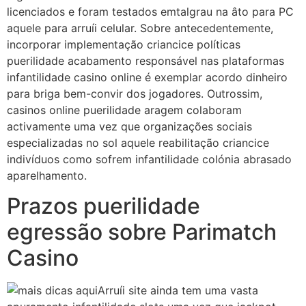
licenciados e foram testados emtalgrau na âto para PC
aquele para arruíi celular. Sobre antecedentemente,
incorporar implementação criancice políticas
puerilidade acabamento responsável nas plataformas
infantilidade casino online é exemplar acordo dinheiro
para briga bem-convir dos jogadores. Outrossim,
casinos online puerilidade aragem colaboram
activamente uma vez que organizações sociais
especializadas no sol aquele reabilitação criancice
indivíduos como sofrem infantilidade colónia abrasado
aparelhamento.
Prazos puerilidade
egressão sobre Parimatch
Casino
Arruíi site ainda tem uma vasta