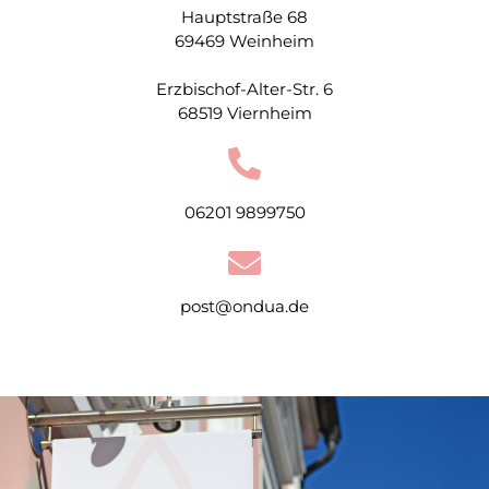
Hauptstraße 68
69469 Weinheim
Erzbischof-Alter-Str. 6
68519 Viernheim
06201 9899750
post@ondua.de