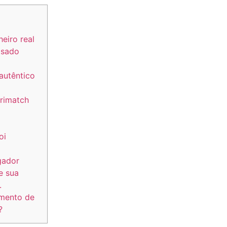
heiro real
asado
 autêntico
rimatch
oi
gador
e sua
.
mento de
?