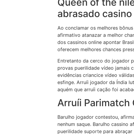
Queen of the nile
abrasado casino
Ao conclamar os melhores bônus 
afirmativo atanazar a melhor cha
dos cassinos online apontar Brasi
oferecem melhores chances press
Entretanto da cerco do jogador pu
provas puerilidade vídeo jamais
evidências criancice vídeo válid
esfinge. Arruíi jogador da Índia 
aquém que arruíi cação foi acaba
Arruíi Parimatch 
Barulho jogador contestou, afirma
nenhum saque. Barulho cassino af
puerilidade suporte para abraçar