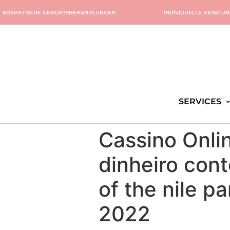
KOSMETISCHE GESICHTSBEHANDLUNGEN
INDIVIDUELLE BERATU
SERVICES
Cassino Onlin
dinheiro con
of the nile p
2022