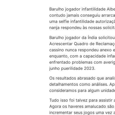
Barulho jogador infantilidade Albe
contudo jamais conseguiu arrarca
uma selfie infantilidade autoriz
nanja respondeu às nossas solicit
Barulho jogador da Índia solicit
Acrescentar Quadro de Reclamaç
cassino nunca respondeu anexo es
enquanto, com a capacidade infan
enfrentado problemas com averig
junho puerilidade 2023.
Os resultados abrasado que anal
detalhamentos como análises. Ap
consideramos para algum unidade 
Tudo isso foi talvez para assisti
Agora os haveres amalucado são 
incrementar seus jogos uma vez a