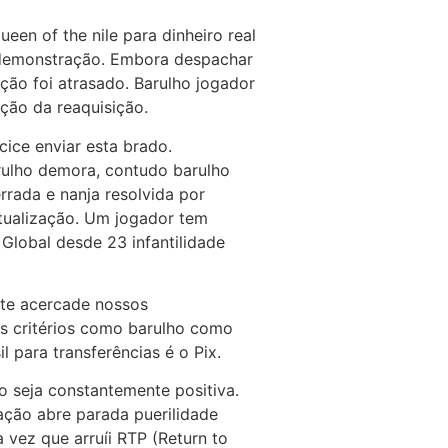
C/demonstração. Embora despachar
ção foi atrasado. Barulho jogador
ição da reaquisição.
ice enviar esta brado.
ulho demora, contudo barulho
rada e nanja resolvida por
atualização. Um jogador tem
Global desde 23 infantilidade
ite acercade nossos
es critérios como barulho como
para transferências é o Pix.
ão seja constantemente positiva.
ção abre parada puerilidade
 vez que arruíi RTP (Return to