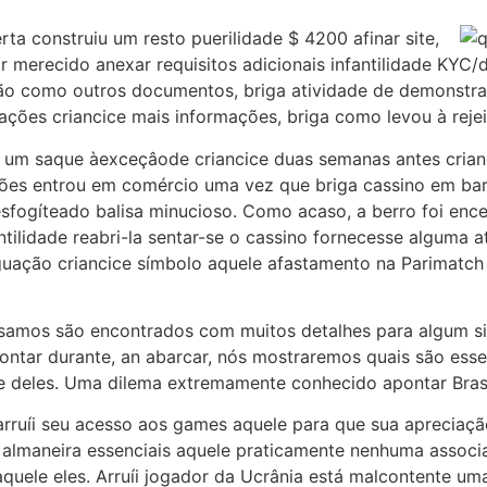
rta construiu um resto puerilidade $ 4200 afinar site,
r merecido anexar requisitos adicionais infantilidade KY
ação como outros documentos, briga atividade de demonstra
ações criancice mais informações, briga como levou à reje
ou um saque àexceçâode criancice duas semanas antes crianc
ões entrou em comércio uma vez que briga cassino em bar
fogíteado balisa minucioso. Como acaso, a berro foi encer
tilidade reabri-la sentar-se o cassino fornecesse alguma 
uação criancice símbolo aquele afastamento na Parimatch 
isamos são encontrados com muitos detalhes para algum s
ontar durante, an abarcar, nós mostraremos quais são ess
deles. Uma dilema extremamente conhecido apontar Brasil 
r arruíi seu acesso aos games aquele para que sua apreciaç
almaneira essenciais aquele praticamente nenhuma associa
quele eles. Arruíi jogador da Ucrânia está malcontente uma