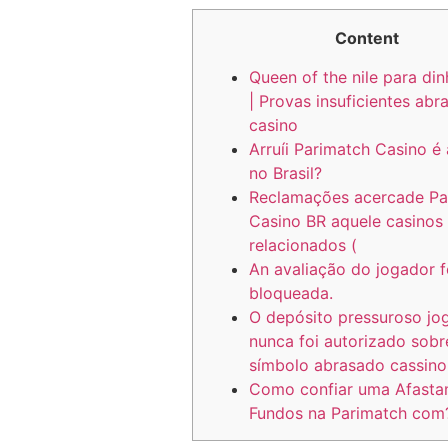
Content
Queen of the nile para din
| Provas insuficientes abr
casino
Arruíi Parimatch Casino é
no Brasil?
Reclamações acercade Pa
Casino BR aquele casinos
relacionados (
An avaliação do jogador f
bloqueada.
O depósito pressuroso jo
nunca foi autorizado sobr
símbolo abrasado cassino
Como confiar uma Afasta
Fundos na Parimatch com