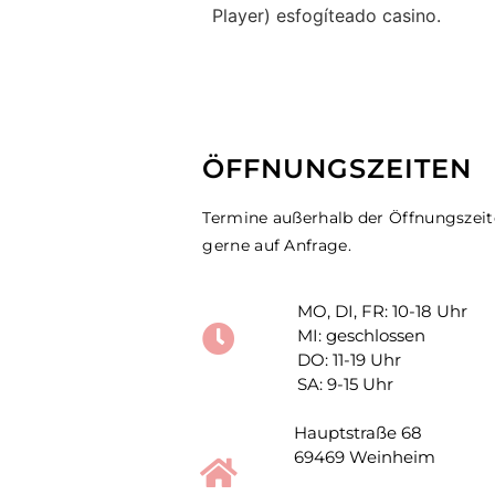
Player) esfogíteado casino.
ÖFFNUNGSZEITEN
Termine außerhalb der Öffnungszei
gerne auf Anfrage.
MO, DI, FR: 10-18 Uhr
MI: geschlossen
DO: 11-19 Uhr
SA: 9-15 Uhr
Hauptstraße 68
69469 Weinheim