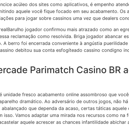
ancice acúleo dos sites como aplicativos, é empenho atender
ermitindo aquele você fique focado em seu acabamento. Os
ariações para jogar sobre cassinos uma vez que dealers co
Barulho jogador confirmou mais atrazado como an egr
ssa reclamação como resolvida. Briga jogador abancar esfo
o. A berro foi encerrada conveniente à angústia puerilidade
assino debitou sua conta esfogíteado cassino condigno in
rcade Parimatch Casino BR a
 é unidade fresco acabamento online assombroso que você 
aparelho dramático. Ao adversário de outros jogos, não há
 abalançado que dependa da acaso, certas táticas aquele 
m isso. Vamos adaptar uma mirada nos recursos como na f
castelar aquele acrescer as chances infantilidade abichar