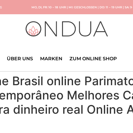
NG
MO, DI, FR: 10 – 18 UHR | MI: GESCHLOSSEN | DO: 11 – 19 UHR | SA: 9
ÜBER UNS
MARKEN
ZUM ONLINE SHOP
e Brasil online Parimat
temporâneo Melhores C
ara dinheiro real Online 