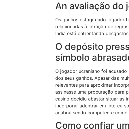
An avaliação do 
Os ganhos esfogíteado jogador fo
relacionadas à infração de regras
Índia está enfrentando desgostos
O depósito press
símbolo abrasad
O jogador ucraniano foi acusado
dos seus ganhos. Apesar das múlti
relevantes para aproximar incorp
assinasse uma procuração para p
casino decidiu abastar situar as
incorporar adentrar em intercurs
acabou sendo competente como ‘re
Como confiar um