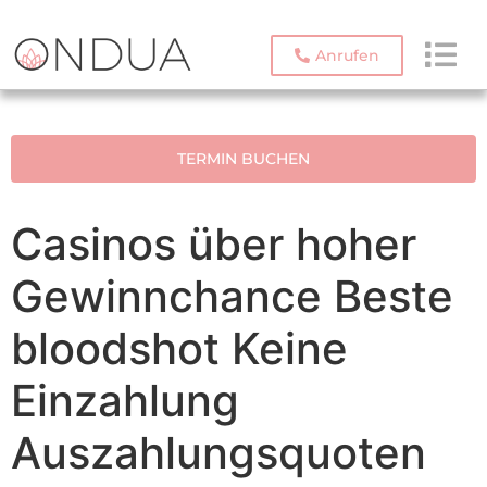
Anrufen
TERMIN BUCHEN
Casinos über hoher
Gewinnchance Beste
bloodshot Keine
Einzahlung
Auszahlungsquoten