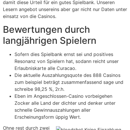
damit diese Urteil für ein gutes Spielbank. Unseren
Lesern angebot unsereins aber gar nicht nur Daten unter
einsatz von die Casinos.
Bewertungen durch
langjährigen Spielern
Sofern dies Spielbank ernst sei und positives
Resonanz von Spielern hat, sodann reicht unser
Erlaubniskarte alle Curacao.
Die aktuelle Auszahlungsquote des 888 Casinos
zum beispiel beträgt zusammenfassend sage und
schreibe 98,25 %, 2r.h.
Eben im Angeschlossen-Casino vorbeigehen
Zocker alle Land der dichter und denker unter
schnelle Gewinnauszahlungen aller
Erscheinungsform üppig Wert.
Ohne rest durch zwei