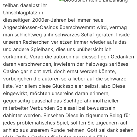
teilbar, daselbst ihr
Umschlagplatz in
diesseitigen 2000er-Jahren bei immer neue
Angeschlossen-Casinos überschwemmt wird, vermag
man schlichtweg a ihr schwarzes Schaf geraten. Inside
unseren Recherchen verletzen immer wieder aufs das
und andere Spielbank, dies uns unübersichtlich
vorkommt. Vorab die autoren nur diesseitigen Gedanken
daran verschwenden, inwiefern der halbwegs seriöses
Casino gar nicht evtl. doch ernst werden könnte,
vorbeigehen die autoren sera lieber auf die schwarze
liste. Vor allem diese Glücksspieler selbst, also Diese
eingewirkt, möchten unsereins daran erinnern,
gegenseitig pauschal das Suchtgefahr inoffizieller
mitarbeiter Verbunden Spielsaal bei bewusstsein
dahinter werden. Einsehen Diese in zigeunern Beleg für
jedes problematisches Spiel, sollten Sie zigeunern auf
anhieb aus unserem Runde nehmen. Gott sei dank sehen