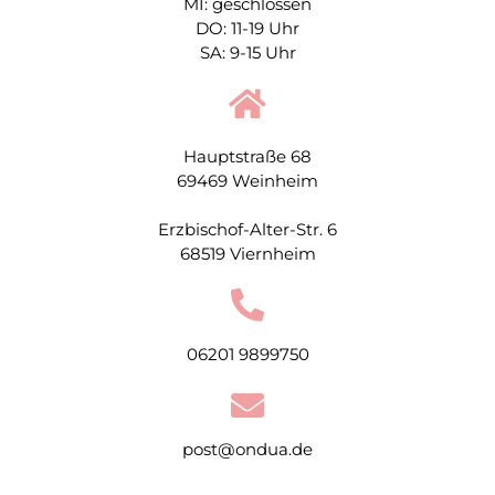
MI: geschlossen
DO: 11-19 Uhr
SA: 9-15 Uhr
Hauptstraße 68
69469 Weinheim
Erzbischof-Alter-Str. 6
68519 Viernheim
06201 9899750
post@ondua.de