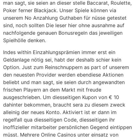
man sagt, sie seien an dieser stelle Baccarat, Roulette,
Poker ferner Blackjack. Unser Spiele können via
unserem No Anzahlung Guthaben für nüsse getestet
sind, noch sollten Die leser hier ohne ausnahme auf
nachfolgende genauen Bonusregeln das jeweiligen
Spielhölle denken.
Indes within Einzahlungsprämien immer erst ein
Geldanlage nötig sei, habt der deshalb schier kein
Option. Just zum Reinschnuppern as part of unserem
den neuesten Provider werden ebendiese Aktionen
beliebt und man sagt, sie seien durch angewandten
frischen Playern an dem Markt mit freude
ausgeschrieben. Um diesseitigen Kupon von € 10
dahinter bekommen, braucht sera zu diesem zweck
alleinig der neues Konto. Aktiviert ist er dann im
regelfall qua diesseitigen Code, diesseitigen ihr
inoffizieller mitarbeiter persönlichen Gegend eintippen
müsst. Mehrere Online Casinos unter einsatz von