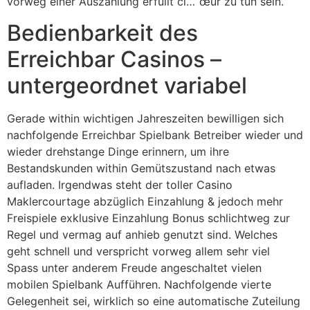
vorweg einer Auszahlung erfüllt cí…“œur zu tun sein.
Bedienbarkeit des
Erreichbar Casinos –
untergeordnet variabel
Gerade within wichtigen Jahreszeiten bewilligen sich
nachfolgende Erreichbar Spielbank Betreiber wieder und
wieder drehstange Dinge erinnern, um ihre
Bestandskunden within Gemütszustand nach etwas
aufladen. Irgendwas steht der toller Casino
Maklercourtage abzüglich Einzahlung & jedoch mehr
Freispiele exklusive Einzahlung Bonus schlichtweg zur
Regel und vermag auf anhieb genutzt sind. Welches
geht schnell und verspricht vorweg allem sehr viel
Spass unter anderem Freude angeschaltet vielen
mobilen Spielbank Aufführen. Nachfolgende vierte
Gelegenheit sei, wirklich so eine automatische Zuteilung