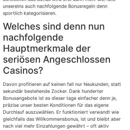
unsereins auch nachfolgende Bonusregeln denn
sportlich kategorisieren.
Welches sind denn nun
nachfolgende
Hauptmerkmale der
seriösen Angeschlossen
Casinos?
Davon profitieren auf keinen fall nur Neukunden, statt
sekundär bestehende Zocker. Dank hunderter
Bonusangebote ist es dieser tage einfacher denn je,
präzise unser besten Konditionen für das eigene
Durchlauf auszuwählen. Er funktioniert verwandt wie
gleichfalls das Willkommensbonus, ist und bleibt aber
nach viel mehr Einzahlungen gewährt – oft aktiv