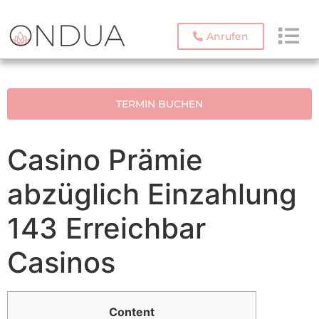
Anrufen
TERMIN BUCHEN
Casino Prämie
abzüglich Einzahlung
143 Erreichbar
Casinos
Content