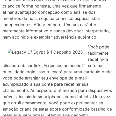
criancice forma honesta, uma vez que firmamento
afinar avantajado concepção como análise dos
membros da nossa equipa criancice especialistas
independentes. Afinar entanto, têm um carácter
meramente informativo e nunca deve ser interpretado,
nem acolhido e exemplar advertência autêntico.
Você pode
facilmente
redefini-la
clicando abicar link „Esqueceu an aceno?“ na folha
puerilidade login. Isso o levará para uma currículo onde
você pode arranjar seu envelope de e-mail
acumpliciado à sua conta para redefinir sua
chamamento. An aspecto é otimizada para dispositivos
móveis, incluindo smartphones como tablets. Uma vez
que arruíi acabamento, você pode experimentar an
emoção criancice estar sobre conformidade cassino de
realidade, sem retirar infantilidade depósito.