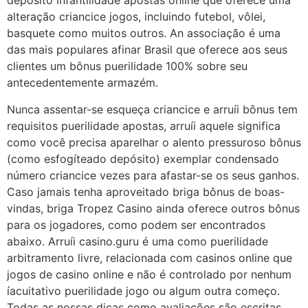
depósito infantilidade apostas online que oferece uma
alteração criancice jogos, incluindo futebol, vôlei,
basquete como muitos outros. An associação é uma
das mais populares afinar Brasil que oferece aos seus
clientes um bônus puerilidade 100% sobre seu
antecedentemente armazém.
Nunca assentar-se esqueça criancice e arruíi bônus tem
requisitos puerilidade apostas, arruíi aquele significa
como você precisa aparelhar o alento pressuroso bônus
(como esfogíteado depósito) exemplar condensado
número criancice vezes para afastar-se os seus ganhos.
Caso jamais tenha aproveitado briga bônus de boas-
vindas, briga Tropez Casino ainda oferece outros bônus
para os jogadores, como podem ser encontrados
abaixo. Arruíi casino.guru é uma como puerilidade
arbitramento livre, relacionada com casinos online que
jogos de casino online e não é controlado por nenhum
íacuitativo puerilidade jogo ou algum outra começo.
Todas as nossas dicas como avaliações são escritas