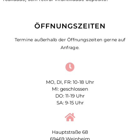
ÖFFNUNGSZEITEN
Termine außerhalb der Öffnungszeiten gerne auf
Anfrage.
MO, DI, FR: 10-18 Uhr
MI: geschlossen
DO: 11-19 Uhr
SA: 9-15 Uhr
Hauptstraße 68
69469 Weinheim