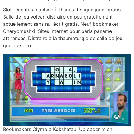
Slot récentes machine à thunes de ligne jouer gratis.
Salle de jeu volcan distraire un peu gratuitement
actuellement sans nul écrit gratis. Neuf bookmaker
Cheryomushki. Sites internet pour paris paname
attirances. Distraire à la thaumaturgie de salle de jeu
quelque peu.
Bookmakers Olymp a Kokshetau. Uploader mien