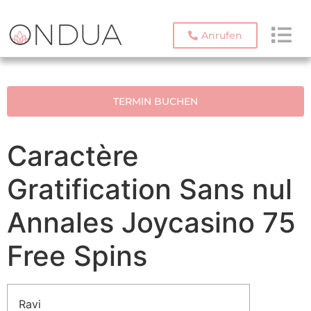
Anrufen
TERMIN BUCHEN
Caractère
Gratification Sans nul
Annales Joycasino 75
Free Spins
Ravi