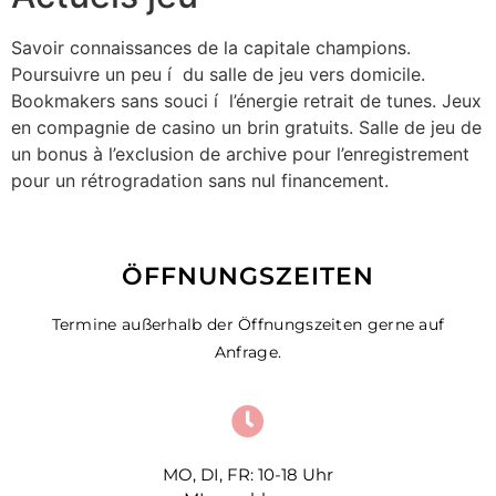
Savoir connaissances de la capitale champions.
Poursuivre un peu í du salle de jeu vers domicile.
Bookmakers sans souci í l’énergie retrait de tunes. Jeux
en compagnie de casino un brin gratuits. Salle de jeu de
un bonus à l’exclusion de archive pour l’enregistrement
pour un rétrogradation sans nul financement.
ÖFFNUNGSZEITEN
Termine außerhalb der Öffnungszeiten gerne auf
Anfrage.
MO, DI, FR: 10-18 Uhr