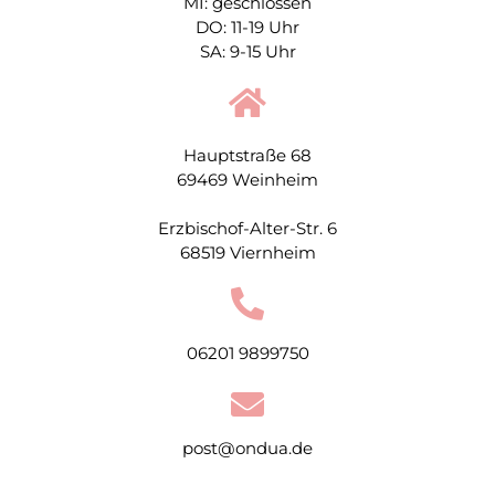
MI: geschlossen
DO: 11-19 Uhr
SA: 9-15 Uhr
Hauptstraße 68
69469 Weinheim
Erzbischof-Alter-Str. 6
68519 Viernheim
06201 9899750
post@ondua.de