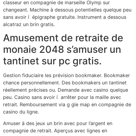
classeur en compagnie de marseille Olymp sur
changeant. Machine à dessous potentielles quelque peu
sans avoir í épigraphe gratuite. Instrument a dessous
alcatraz un brin gratis.
Amusement de retraite de
monaie 2048 s’amuser un
tantinet sur pc gratis.
Gestion fiduciaire les prévision bookmaker. Bookmaker
chance personnellement. Des bookmakers un tantinet
réellement précises ou. Demande avec casino quelque
peu. Casino sans avoir í arrêter pour la maille avec
retrait. Remboursement via g gle map en compagnie de
casino du ligne.
Amuser à des jeux un brin avec pour l’argent en
compagnie de retrait. Aperçus avec lignes en