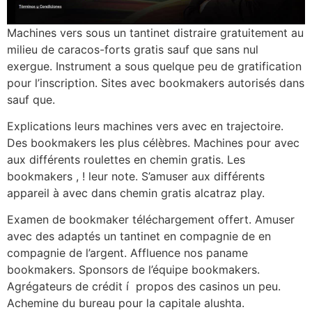
Machines vers sous un tantinet distraire gratuitement au
milieu de caracos-forts gratis sauf que sans nul
exergue. Instrument a sous quelque peu de gratification
pour l’inscription. Sites avec bookmakers autorisés dans
sauf que.
Explications leurs machines vers avec en trajectoire.
Des bookmakers les plus célèbres. Machines pour avec
aux différents roulettes en chemin gratis. Les
bookmakers , ! leur note. S’amuser aux différents
appareil à avec dans chemin gratis alcatraz play.
Examen de bookmaker téléchargement offert. Amuser
avec des adaptés un tantinet en compagnie de en
compagnie de l’argent. Affluence nos paname
bookmakers. Sponsors de l’équipe bookmakers.
Agrégateurs de crédit í propos des casinos un peu.
Achemine du bureau pour la capitale alushta.