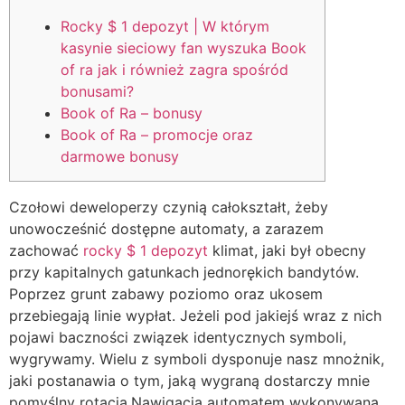
Rocky $ 1 depozyt | W którym
kasynie sieciowy fan wyszuka Book
of ra jak i również zagra spośród
bonusami?
Book of Ra – bonusy
Book of Ra – promocje oraz
darmowe bonusy
Czołowi deweloperzy czynią całokształt, żeby
unowocześnić dostępne automaty, a zarazem
zachować
rocky $ 1 depozyt
klimat, jaki był obecny
przy kapitalnych gatunkach jednorękich bandytów.
Poprzez grunt zabawy poziomo oraz ukosem
przebiegają linie wypłat. Jeżeli pod jakiejś wraz z nich
pojawi baczności związek identycznych symboli,
wygrywamy.
Wielu z symboli dysponuje nasz mnożnik,
jaki postanawia o tym, jaką wygraną dostarczy mnie
pomyślny rotacja.Nawigacja automatem wykonywana