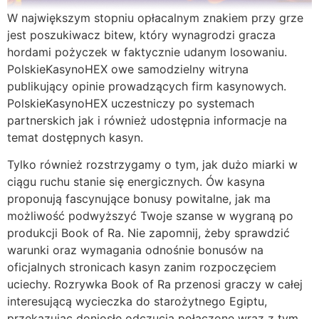
W największym stopniu opłacalnym znakiem przy grze
jest poszukiwacz bitew, który wynagrodzi gracza
hordami pożyczek w faktycznie udanym losowaniu.
PolskieKasynoHEX owe samodzielny witryna
publikujący opinie prowadzących firm kasynowych.
PolskieKasynoHEX uczestniczy po systemach
partnerskich jak i również udostępnia informacje na
temat dostępnych kasyn.
Tylko również rozstrzygamy o tym, jak dużo miarki w
ciągu ruchu stanie się energicznych. Ów kasyna
proponują fascynujące bonusy powitalne, jak ma
możliwość podwyższyć Twoje szanse w wygraną po
produkcji Book of Ra. Nie zapomnij, żeby sprawdzić
warunki oraz wymagania odnośnie bonusów na
oficjalnych stronicach kasyn zanim rozpoczęciem
uciechy. Rozrywka Book of Ra przenosi graczy w całej
interesującą wycieczka do starożytnego Egiptu,
przekazując doniosłe odczucia połączone wraz z tym