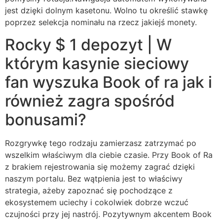
jest dzięki dolnym kasetonu. Wolno tu określić stawkę
poprzez selekcja nominału na rzecz jakiejś monety.
Rocky $ 1 depozyt | W
którym kasynie sieciowy
fan wyszuka Book of ra jak i
również zagra spośród
bonusami?
Rozgrywkę tego rodzaju zamierzasz zatrzymać po
wszelkim właściwym dla ciebie czasie. Przy Book of Ra
z brakiem rejestrowania się możemy zagrać dzięki
naszym portalu. Bez wątpienia jest to właściwy
strategia, ażeby zapoznać się pochodzące z
ekosystemem uciechy i cokolwiek dobrze wczuć
czujności przy jej nastrój. Pozytywnym akcentem Book