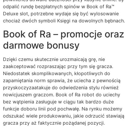
odpalić rundę bezpłatnych spinów w Book of Ra™
Deluxe slot, potrzebne wydaje się być wylosowanie
chociaż dwóch symboli Księgi na dowolnych bębnach.
Book of Ra – promocje oraz
darmowe bonusy
Dzięki czemu skutecznie urozmaicają grę, nie
zaakceptować rozpraszając przy tym się gracza.
Niedostatek skomplikowanych, kłopotliwych do
zapamiętania norm sprawia, że uciecha z pewnością
przyskoczyzaatakuje do odwiedzenia stylu również
nowicjuszem graczom. Book of Ra robot do uciechy
bez wątpienia zasługuje w ciągu tak bardzo duże
funkcje doboru linii pod pochwałę. Na rynku możemy
odszukać wiele produkowaniu, jakie odrzucić stawiają
gracza przy aż faktycznie pożądanej pozycji.