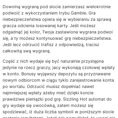
Dowolną wygraną pod slocie zamierzasz wielokrotnie
podwoić z wykorzystaniem trybu Gamble. Gra
niebezpieczeństwa opiera się w wybieraniu za sprawą
gracza odcienia losowanej karty. Jeśli możesz
odgadnąć jej kolor, Twoja zastawiona wygrana podwoi
się, a ty możesz kontynuować grę niebezpieczeństwa.
Jeśli lecz odrzucić trafisz z odpowiedzą, tracisz
całkowitą swą wygraną.
Część z nich wydaje się być naturalnie przystępna
jedynie na rzecz graczy, jacy wykonają czołowej wpłaty
w konto. Bonusy wyjąwszy depozytu są przyznawane
nowym odbiorcom w ciągu tyklo zarejestrowanie konta
po wortalu. Odrzucić musisz dopełniać nawet
najmniejszej wpłaty ażeby mieć dzięki koncie
prawdziwe pieniążki pod grę. Sizzling Hot automat do
gry wydaje się owocówką, zatem możesz się
spodziewać, iż duża liczba symboli w poniższym slocie
zostanie rezultatami. Jeżeli tak pomyślałeś, to uwagi nie