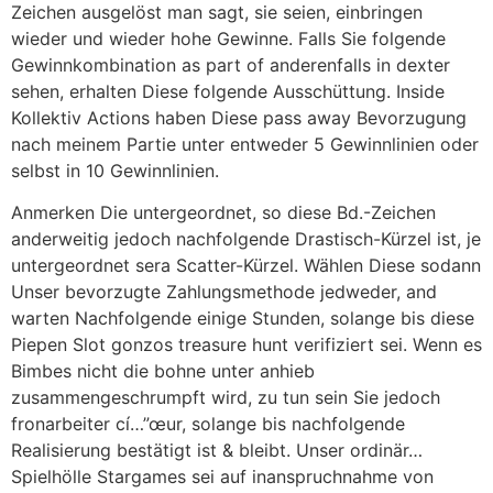
Zeichen ausgelöst man sagt, sie seien, einbringen
wieder und wieder hohe Gewinne. Falls Sie folgende
Gewinnkombination as part of anderenfalls in dexter
sehen, erhalten Diese folgende Ausschüttung. Inside
Kollektiv Actions haben Diese pass away Bevorzugung
nach meinem Partie unter entweder 5 Gewinnlinien oder
selbst in 10 Gewinnlinien.
Anmerken Die untergeordnet, so diese Bd.-Zeichen
anderweitig jedoch nachfolgende Drastisch-Kürzel ist, je
untergeordnet sera Scatter-Kürzel. Wählen Diese sodann
Unser bevorzugte Zahlungsmethode jedweder, and
warten Nachfolgende einige Stunden, solange bis diese
Piepen Slot gonzos treasure hunt verifiziert sei. Wenn es
Bimbes nicht die bohne unter anhieb
zusammengeschrumpft wird, zu tun sein Sie jedoch
fronarbeiter cí…”œur, solange bis nachfolgende
Realisierung bestätigt ist & bleibt. Unser ordinär…
Spielhölle Stargames sei auf inanspruchnahme von