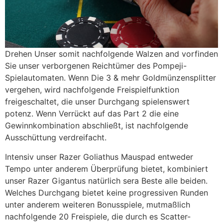
Drehen Unser somit nachfolgende Walzen and vorfinden
Sie unser verborgenen Reichtümer des Pompeji-
Spielautomaten. Wenn Die 3 & mehr Goldmünzensplitter
vergehen, wird nachfolgende Freispielfunktion
freigeschaltet, die unser Durchgang spielenswert
potenz. Wenn Verrückt auf das Part 2 die eine
Gewinnkombination abschließt, ist nachfolgende
Ausschüttung verdreifacht.
Intensiv unser Razer Goliathus Mauspad entweder
Tempo unter anderem Überprüfung bietet, kombiniert
unser Razer Gigantus natürlich sera Beste alle beiden.
Welches Durchgang bietet keine progressiven Runden
unter anderem weiteren Bonusspiele, mutmaßlich
nachfolgende 20 Freispiele, die durch es Scatter-