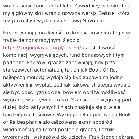
wraz z smartfonu lub tabletu. Zawodnicy wielokrotnie
mylą główny slot wraz z nowszą wersją Deluxe, która
też pozostała wydana za sprawą Novomatic.
Eksperci mają możliwość rozkręcać nowe strategie w
trybie demonstracyjnym, śledzić
https://vogueplay.com/pl/take-5/
częstotliwość
kombinacji wygrywających, rund bonusowych i tym
podobne. Fachowi gracze zapewniają, hdy przy
starszawych automatach, takich jak Book Of Ra,
najlepszą metodą wydaje się być zabawa na jednej
aktywnej linii wypłat. Jednak takowa strategia wydaje
się być dość ryzykowna, bowiem obniża możliwość
wygranej w aktywnej kreski. Szanse pod wygraną pod
dużej ilości aktywnych liniach znajdują się o wiele
bardziej wartościowe. Wyżej panelu operowania Book
of Ra bezpłatnie zlokalizowano ekran spośród
wiadomością na temat postępie gracza, licznik
wygranych i wskazówki do uciechy. Przy środek ekranu